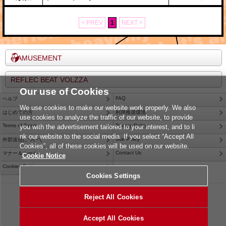
< PREV
1
NEXT >
e-AMUSEMENT
REFLEC BEAT VOLZZA
Our use of Cookies
FAQ
ヘルプ
We use cookies to make our website work properly. We also
はじめての方
利用推奨環境
use cookies to analyze the traffic of our website, to provide
Terms of Service
Privacy Policy
you with the advertisement tailored to your interest, and to li
nk our website to the social media. If you select “Accept All
Site Policy
外部送信について
Cookies”, all of these cookies will be used on our website.
Contact Us
マナー＆ルール
Cookie Notice
Cookies Settings
Cookies Settings
©2026 Konami Arcade Games
Reject All Cookies
Accept All Cookies