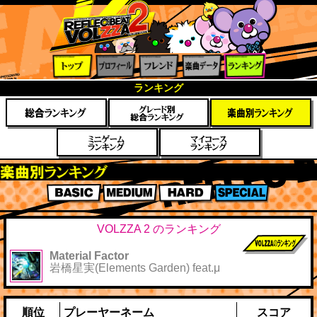
トップ
プロフ
フレン
楽曲デ
ランキ
ランキング
ィール
ド
ータ
ング
楽曲別スコアランキング
BASIC
MEDIUM
HARD
SPECIAL
VOLZZA 2 のランキング
Material Factor
前作までのス
岩橋星実(Elements Garden) feat.μ
コア
順位
プレーヤーネーム
スコア