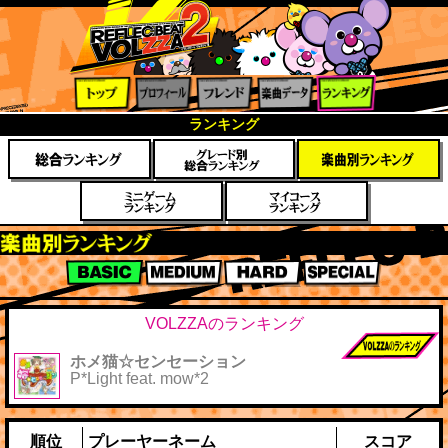
トップ
プロフ
フレン
楽曲デ
ランキ
ランキング
ィール
ド
ータ
ング
楽曲別スコアランキング
BASIC
MEDIUM
HARD
SPECIAL
VOLZZAのランキング
ホメ猫☆センセーション
前作までのス
P*Light feat. mow*2
コア
順位
プレーヤーネーム
スコア