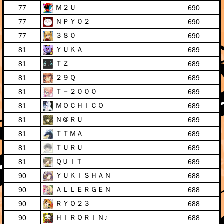
Ｍ２Ｕ
77
690
ＮＰＹ０２
77
690
３８０
77
690
ＹＵＫＡ
81
689
ＴＺ
81
689
２９Ｑ
81
689
Ｔ－２０００
81
689
ＭＯＣＨＩＣＯ
81
689
Ｎ＠ＲＵ
81
689
ＴＴＭＡ
81
689
ＴＵＲＵ
81
689
ＱＵＩＴ
81
689
ＹＵＫＩＳＨＡＮ
90
688
ＡＬＬＥＲＧＥＮ
90
688
ＲＹＯ２３
90
688
ＨＩＲＯＲＩＮ♪
90
688