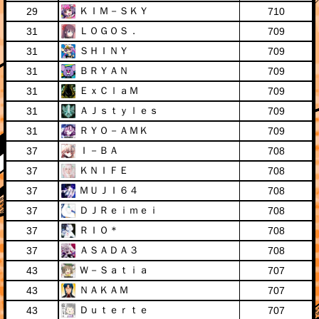
ＫＩＭ－ＳＫＹ
29
710
ＬＯＧＯＳ．
31
709
ＳＨＩＮＹ
31
709
ＢＲＹＡＮ
31
709
ＥｘＣｌａＭ
31
709
ＡＪｓｔｙｌｅｓ
31
709
ＲＹＯ－ＡＭＫ
31
709
Ｉ－ＢＡ
37
708
ＫＮＩＦＥ
37
708
ＭＵＪＩ６４
37
708
ＤＪＲｅｉｍｅｉ
37
708
ＲＩＯ＊
37
708
ＡＳＡＤＡ３
37
708
Ｗ－Ｓａｔｉａ
43
707
ＮＡＫＡＭ
43
707
Ｄｕｔｅｒｔｅ
43
707