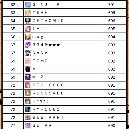
ＧＩＮＪＩ＿Ｋ
62
701
ＹＥＡＨ
63
699
ＺＥＴＡＯＭＩＣ
64
696
ＬＶ１１
65
695
ｍｕｇｉ
66
694
３３４＠★★★
67
693
ＮＡＮＡ
67
693
ＴＯＭＯ
69
692
ＶＩ
69
692
ＭＩＺ
69
692
ＳＴＯＩＣＣＣＣ
72
691
ＫＵＳＯＳＫＥＬ
72
691
（＊∀＊）
72
691
ＫＹ－１９８１
72
691
９６ＢＩＫＡＲＩ
72
691
ＳＵＩＫＡ
77
690