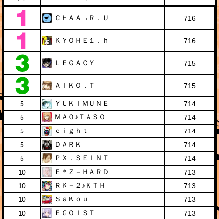
ＣＨＡＡ→Ｒ．Ｕ
716
ＫＹＯＨＥ１．ｈ
716
ＬＥＧＡＣＹ
715
ＡＩＫＯ．Ｔ
715
ＹＵＫＩＭＵＮＥ
5
714
ＭＡ０♪ＴＡＳＯ
5
714
ｅｉｇｈｔ
5
714
ＤＡＲＫ
5
714
ＰＸ．ＳＥＩＮＴ
5
714
Ｅ＊Ｚ－ＨＡＲＤ
10
713
ＲＫ－２♪ＫＴＨ
10
713
ＳａＫｏｕ
10
713
ＥＧＯＩＳＴ
10
713