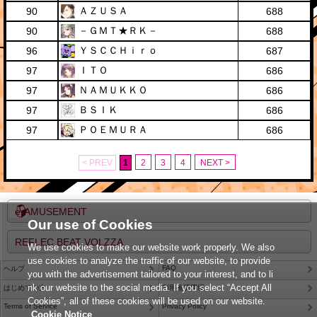
ＡＺＵＳＡ
90
688
－ＧＭＴ★ＲＫ－
90
688
ＹＳＣＣＨｉｒｏ
96
687
ＩＴＯ
97
686
ＮＡＭＵＫＫＯ
97
686
ＢＳＩＫ
97
686
ＰＯＥＭＵＲＡ
97
686
< PREV
1
2
3
4
NEXT >
e-AMUSEMENT
Our use of Cookies
REFLEC BEAT VOLZZA
We use cookies to make our website work properly. We also
use cookies to analyze the traffic of our website, to provide
FAQ
ヘルプ
you with the advertisement tailored to your interest, and to li
nk our website to the social media. If you select “Accept All
はじめての方
利用推奨環境
Cookies”, all of these cookies will be used on our website.
Terms of Service
Privacy Policy
Cookie Notice