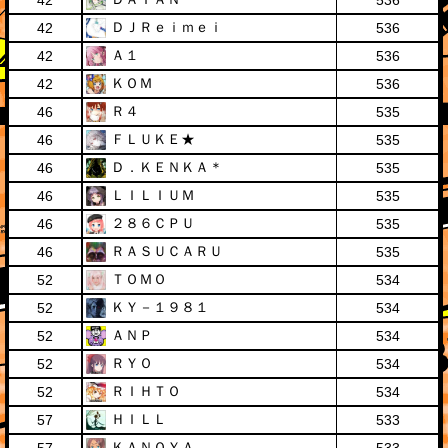
42
536
ＤＪＲｅｉｍｅｉ
42
536
Ａ１
42
536
ＫＯＭ
42
536
Ｒ４
46
535
ＦＬＵＫＥ★
46
535
Ｄ．ＫＥＮＫＡ＊
46
535
ＬＩＬＩＵＭ
46
535
２８６ＣＰＵ
46
535
ＲＡＳＵＣＡＲＵ
46
535
ＴＯＭＯ
52
534
ＫＹ－１９８１
52
534
ＡＮＰ
52
534
ＲＹＯ
52
534
ＲＩＨＴＯ
52
534
ＨＩＬＬ
57
533
ＫＡＮＯＹＡ