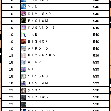
10
540
Ｙ．Ｎ
10
540
ＫＩＭ－ＳＫＹ
10
540
ＥｘＣｌａＭ
10
540
ＫＵＳＡＮＯ＿３
10
540
ＩＫＥ
10
540
ＢＩＳＨＯＰ
10
540
ＡＦＲＯＩＤ
10
540
Ｅ＊Ｚ－ＨＡＲＤ
18
539
ＫＥＮ２
18
539
ＮＴ
18
539
５１１５８８
18
539
ＪＡＭＪＡＭ
18
539
ｙｏｓｈｉ
23
538
ＭＡＹＵ★Ｓ
23
538
ＴＺ
23
538
ＢＩＯ－１８２４