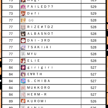
73
529
ＦＡＩＬＥＤ？？
73
529
Ｄｅｆｉ
73
529
（♪）
77
528
ＲＩＺＥ＃ＴＤＺ
77
528
ＡＬＢＡＳＮＯＴ
77
528
ＤＡＩ－３ＲＤ
77
528
７ＳＡＫＩ♪ＡＩ
77
528
ＭＹＵ
77
528
ＥＬＩＥ
77
528
ｇｉｒｉｇｉｒｉ
84
527
Ｅ∀ＲＴＨ
84
527
Ｓ．ＣＨＩＢＡ
84
527
ＭＵＫＫＯＲＯ
84
527
ＨＥＲＭ－Ｒ
84
527
ＫＵＲＯＭＩ
89
526
ＳＩＮＪＵ