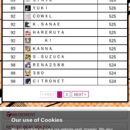
89
526
ＹＵＫＩ
89
526
ＣＯＷＸＬ
92
525
Ｋ．ＳＡＮＡＥ
92
525
ＨＡＲＥＲＵＹＡ
92
525
Ｋ！
92
525
ＫＡＮＮＡ
92
525
Ｓ．ＳＵＺＵＣＡ
92
525
ＲＥＮＡ２５８８
98
524
３８０
98
524
ＣＩＴＲＯＮＥＴ
98
524
< PREV
1
2
NEXT >
e-AMUSEMENT
Our use of Cookies
REFLEC BEAT VOLZZA
We use cookies to make our website work properly. We also