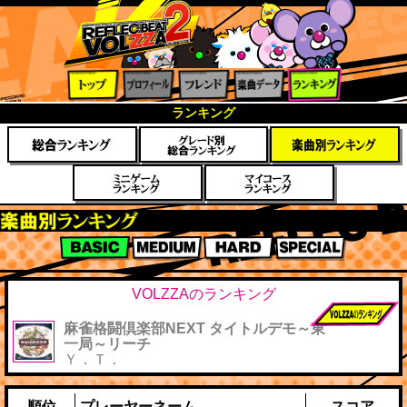
トップ
プロフ
フレン
楽曲デ
ランキ
ランキング
ィール
ド
ータ
ング
楽曲別スコアランキング
BASIC
MEDIUM
HARD
SPECIAL
VOLZZAのランキング
麻雀格闘倶楽部NEXT タイトルデモ～東
前作までのス
一局～リーチ
コア
Ｙ．Ｔ．
順位
プレーヤーネーム
スコア