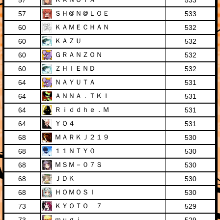
57
533
ＳＨ＠Ｎ＠ＬＯＥ
57
533
ＫＡＭＥＣＨＡＮ
60
532
ＫＡＺＵ
60
532
ＧＲＡＮＺＯＮ
60
532
ＺＨＩＥＮＤ
60
532
ＮＡＹＵＴＡ
64
531
ＡＮＮＡ．ＴＫＩ
64
531
Ｒｉｄｄｈｅ．Ｍ
64
531
ＹＯ４
64
531
ＭＡＲＫＪ２１９
68
530
１１ＮＴＹ０
68
530
ＭＳＭ－０７Ｓ
68
530
ＪＤＫ
68
530
ＨＯＭＯＳＩ
68
530
ＫＹＯＴＯ ７
73
529
ｍｕｇｉ