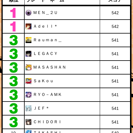
ＭＥＮ＿２Ｕ
542
Ａｄｅｌｌ＊
542
Ｒａｕｍａｎ＿
541
ＬＥＧＡＣＹ
541
ＭＡＳＡＳＨＡＮ
541
ＳａＫｏｕ
541
ＲＹＯ－ＡＭＫ
541
ＪＥＦ＊
541
ＣＨＩＤＯＲＩ
541
ＴＡＫＡＳＨＩ