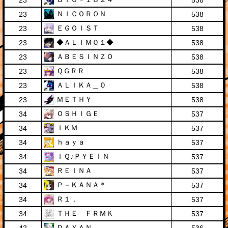
23
538
ＮＩＣＯＲＯＮ
23
538
ＥＧＯＩＳＴ
23
538
◆ＡＬＩＭ０１◆
23
538
ＡＢＥＳＩＮＺＯ
23
538
ＱＧＲＲ
23
538
ＡＬＩＫＡ＿０
23
538
ＭＥＴＨＹ
23
538
ＯＳＨＩＧＥ
34
537
ＩＫＭ
34
537
ｈａｙａ
34
537
ＩＱ♪ＰＹＥＩＮ
34
537
ＲＥＩＮＡ
34
537
Ｐ－ＫＡＮＡ＊
34
537
Ｒ１．
34
537
ＴＨＥ ＦＲＭＫ
34
537
ＤＡＹＡＮ