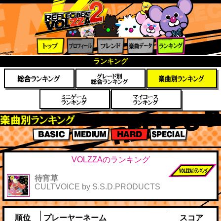
トップ
プロフ
フレン
楽曲デ
ランキ
ランキング
ィール
ド
ータ
ング
楽曲別スコアランキング
BASIC
MEDIUM
HARD
SPECIAL
VOLZZAのランキング
待宵草
前作までのス
CULTVOICE by S.S.D.PRODUCTS
コア
順位
プレーヤーネーム
スコア