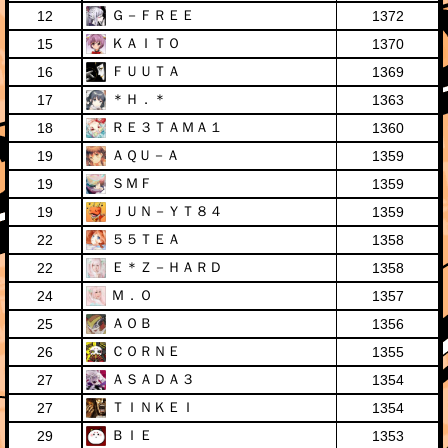
Ｇ－ＦＲＥＥ
12
1372
ＫＡＩＴＯ
15
1370
ＦＵＵＴＡ
16
1369
＊Ｈ．＊
17
1363
ＲＥ３ＴＡＭＡ１
18
1360
ＡＱＵ－Ａ
19
1359
ＳＭＦ
19
1359
ＪＵＮ－ＹＴ８４
19
1359
５５ＴＥＡ
22
1358
Ｅ＊Ｚ－ＨＡＲＤ
22
1358
Ｍ．Ｏ
24
1357
ＡＯＢ
25
1356
ＣＯＲＮＥ
26
1355
ＡＳＡＤＡ３
27
1354
ＴＩＮＫＥＩ
27
1354
ＢＩＥ
29
1353