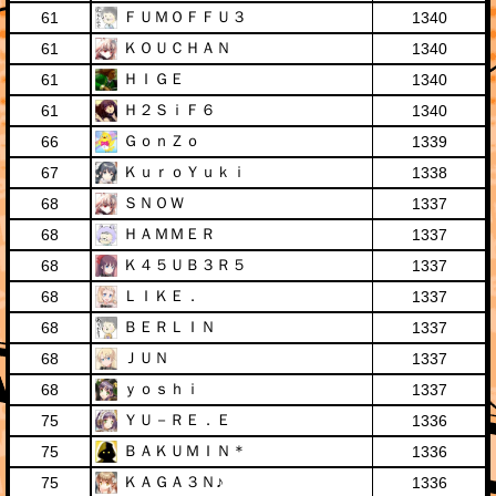
ＦＵＭＯＦＦＵ３
61
1340
ＫＯＵＣＨＡＮ
61
1340
ＨＩＧＥ
61
1340
Ｈ２ＳｉＦ６
61
1340
ＧｏｎＺｏ
66
1339
ＫｕｒｏＹｕｋｉ
67
1338
ＳＮＯＷ
68
1337
ＨＡＭＭＥＲ
68
1337
Ｋ４５ＵＢ３Ｒ５
68
1337
ＬＩＫＥ．
68
1337
ＢＥＲＬＩＮ
68
1337
ＪＵＮ
68
1337
ｙｏｓｈｉ
68
1337
ＹＵ－ＲＥ．Ｅ
75
1336
ＢＡＫＵＭＩＮ＊
75
1336
ＫＡＧＡ３Ｎ♪
75
1336