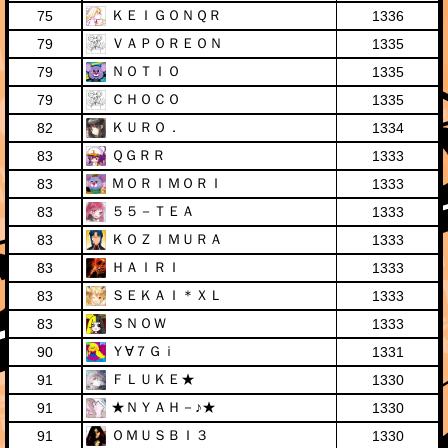
ＫＥＩＧＯＮＱＲ
75
1336
ＶＡＰＯＲＥＯＮ
79
1335
ＮＯＴＩＯ
79
1335
ＣＨＯＣＯ
79
1335
ＫＵＲＯ．
82
1334
ＱＧＲＲ
83
1333
ＭＯＲＩＭＯＲＩ
83
1333
５５－ＴＥＡ
83
1333
ＫＯＺＩＭＵＲＡ
83
1333
ＨＡＩＲＩ
83
1333
ＳＥＫＡＩ＊ＸＬ
83
1333
ＳＮＯＷ
83
1333
Ｙ∀７Ｇｉ
90
1331
ＦＬＵＫＥ★
91
1330
★ＮＹＡＨ－♪★
91
1330
ＯＭＵＳＢＩ３
91
1330