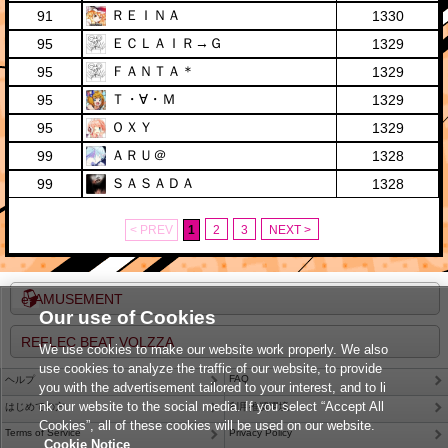
ＲＥＩＮＡ
91
1330
ＥＣＬＡＩＲ→Ｇ
95
1329
ＦＡＮＴＡ＊
95
1329
Ｔ・∀・Ｍ
95
1329
ＯＸＹ
95
1329
ＡＲＵ＠
99
1328
ＳＡＳＡＤＡ
99
1328
< PREV
1
2
3
NEXT >
e-AMUSEMENT
Our use of Cookies
REFLEC BEAT VOLZZA
We use cookies to make our website work properly. We also
use cookies to analyze the traffic of our website, to provide
FAQ
ヘルプ
you with the advertisement tailored to your interest, and to li
nk our website to the social media. If you select “Accept All
はじめての方
利用推奨環境
Cookies”, all of these cookies will be used on our website.
Terms of Service
Privacy Policy
Cookie Notice