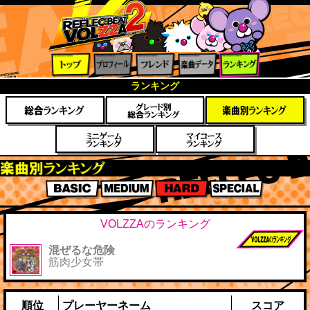
トップ
プロフ
フレン
楽曲デ
ランキ
ランキング
ィール
ド
ータ
ング
楽曲別スコアランキング
BASIC
MEDIUM
HARD
SPECIAL
VOLZZAのランキング
混ぜるな危険
前作までのス
筋肉少女帯
コア
順位
プレーヤーネーム
スコア