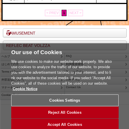
< PREV
1
NEXT >
e-AMUSEMENT
REFLEC BEAT VOLZZA
Our use of Cookies
FAQ
ヘルプ
We use cookies to make our website work properly. We also
はじめての方
利用推奨環境
use cookies to analyze the traffic of our website, to provide
Terms of Service
Privacy Policy
you with the advertisement tailored to your interest, and to li
nk our website to the social media. If you select “Accept All
Site Policy
外部送信について
Cookies”, all of these cookies will be used on our website.
Contact Us
マナー＆ルール
Cookie Notice
Cookies Settings
Cookies Settings
©2026 Konami Arcade Games
Reject All Cookies
Accept All Cookies