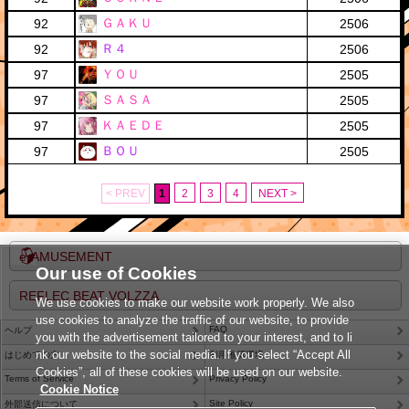
ＧＡＫＵ
92
2506
Ｒ４
92
2506
ＹＯＵ
97
2505
ＳＡＳＡ
97
2505
ＫＡＥＤＥ
97
2505
ＢＯＵ
97
2505
< PREV
1
2
3
4
NEXT >
e-AMUSEMENT
Our use of Cookies
REFLEC BEAT VOLZZA
We use cookies to make our website work properly. We also
use cookies to analyze the traffic of our website, to provide
FAQ
ヘルプ
you with the advertisement tailored to your interest, and to li
nk our website to the social media. If you select “Accept All
はじめての方
利用推奨環境
Cookies”, all of these cookies will be used on our website.
Terms of Service
Privacy Policy
Cookie Notice
Site Policy
外部送信について