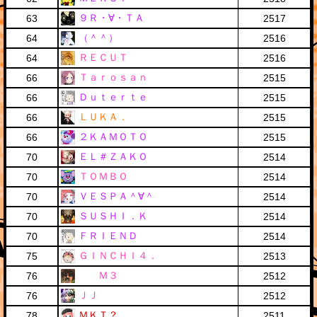
９Ｒ・∀・ＴＡ
63
2517
（＾＾）
64
2516
ＲＥＣＵＴ
64
2516
Ｔａｒｏｓａｎ
66
2515
Ｄｕｔｅｒｔｅ
66
2515
ＬＵＫＡ．
66
2515
２ＫＡＭＯＴＯ
66
2515
ＥＬ＃ＺＡＫＯ
70
2514
ＴＯＭＢＯ
70
2514
ＶＥＳＰＡ＾∀＾
70
2514
ＳＵＳＨＩ．Ｋ
70
2514
ＦＲＩＥＮＤ
70
2514
ＧＩＮＣＨＩ４．
75
2513
Ｍ３
76
2512
ＪＪ
76
2512
ＭＫＴ？
78
2511