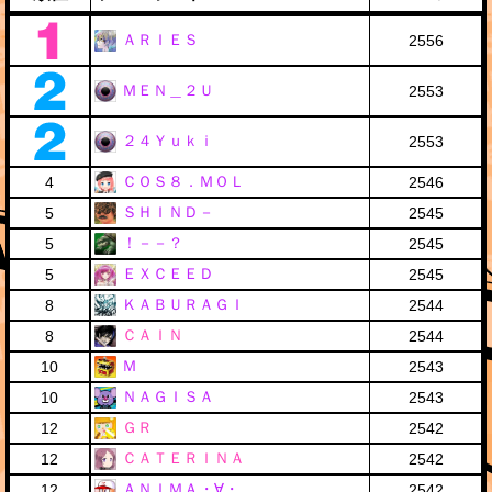
ＡＲＩＥＳ
2556
ＭＥＮ＿２Ｕ
2553
２４Ｙｕｋｉ
2553
ＣＯＳ８．ＭＯＬ
4
2546
ＳＨＩＮＤ－
5
2545
！－－？
5
2545
ＥＸＣＥＥＤ
5
2545
ＫＡＢＵＲＡＧＩ
8
2544
ＣＡＩＮ
8
2544
Ｍ
10
2543
ＮＡＧＩＳＡ
10
2543
ＧＲ
12
2542
ＣＡＴＥＲＩＮＡ
12
2542
ＡＮＩＭＡ・∀・
12
2542