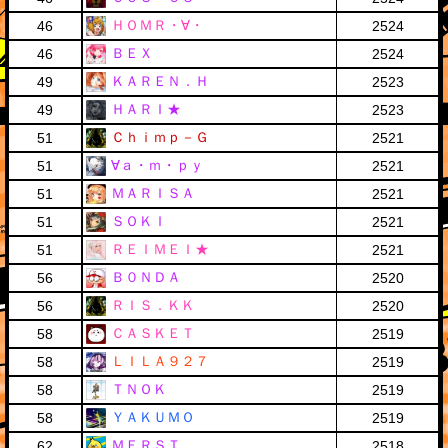
ＨＯＭＲ・∀・
46
2524
ＢＥＸ
46
2524
ＫＡＲＥＮ．Ｈ
49
2523
ＨＡＲＩ★
49
2523
Ｃｈｉｍｐ－Ｇ
51
2521
∀ａ・ｍ・ｐｙ
51
2521
ＭＡＲＩＳＡ
51
2521
ＳＯＫＩ
51
2521
ＲＥＩＭＥＩ★
51
2521
Ｂ０ＮＤＡ
56
2520
ＲＩＳ．ＫＫ
56
2520
ＣＡＳＫＥＴ
58
2519
ＬＩＬＡ９２７
58
2519
ＴＮＯＫ
58
2519
ＹＡＫＵＭＯ
58
2519
ＭＥＲＳＴ
62
2518