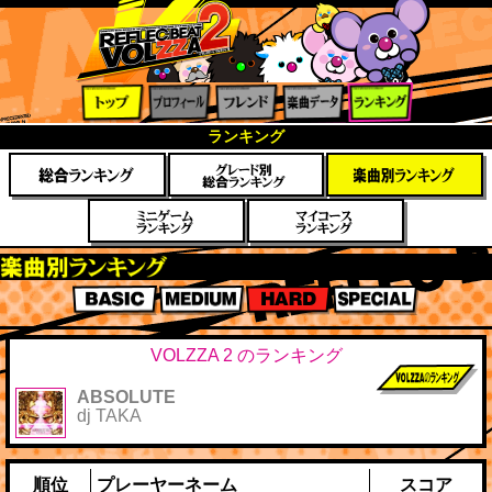
トップ
プロフ
フレン
楽曲デ
ランキ
ランキング
ィール
ド
ータ
ング
楽曲別スコアランキング
BASIC
MEDIUM
HARD
SPECIAL
VOLZZA 2 のランキング
ABSOLUTE
前作までのス
dj TAKA
コア
順位
プレーヤーネーム
スコア