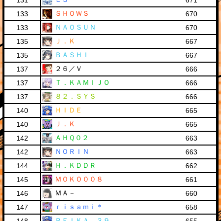
131
671
ＳＨＯＷＳ
133
670
ＮＡＯＳＵＮ
133
670
Ｊ．Ｋ
135
667
ＢＡＳＨＩ
135
667
２６／Ｖ
137
666
Ｔ．ＫＡＭＩＪＯ
137
666
８２．ＳＹＳ
137
666
ＨＩＤＥ
140
665
Ｊ．Ｋ
140
665
ＡＨＱ０２
142
663
ＮＯＲＩＮ
142
663
Ｈ．ＫＤＤＲ
144
662
ＭＯＫＯ００８
145
661
ＭＡ－
146
660
ｒｉｓａｍｉ＊
147
658
ＲＥＩＫＡ．３９