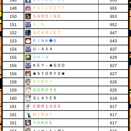
148
655
ＦＡＩＬＥＤ？？
148
655
ＳＡＲＤＩＮＥ
150
653
Ａ．Ｓ
151
652
ＳＣＡＲＬＥＴ
152
647
ＰＩＮＫ◆Ｂ
153
643
Ｕ－ＡＸＡ
154
637
ＳＨＩＮ
155
629
ＫＥＹ－★ＧＯＤ
156
627
★ＳＹＯＲＹＯ★
156
627
ＸＹＤＥ７
158
626
ＧＯＲＯ５６
159
625
ＳＬＡＹＥＲ
160
618
ＣＢＲ１０００
161
617
ＨＩＳＵＩ
161
617
ＹＵＫＫＥ
161
617
ｔｕｍｉｋｉ＠ｓ