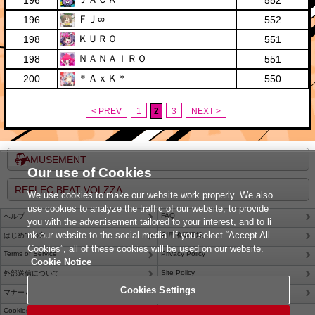
196
552
ＦＪ∞
196
552
ＫＵＲＯ
198
551
ＮＡＮＡＩＲＯ
198
551
＊ＡｘＫ＊
200
550
< PREV
1
2
3
NEXT >
e-AMUSEMENT
Our use of Cookies
REFLEC BEAT VOLZZA
We use cookies to make our website work properly. We also
use cookies to analyze the traffic of our website, to provide
FAQ
ヘルプ
you with the advertisement tailored to your interest, and to li
nk our website to the social media. If you select “Accept All
はじめての方
利用推奨環境
Cookies”, all of these cookies will be used on our website.
Terms of Service
Privacy Policy
Cookie Notice
Site Policy
外部送信について
Cookies Settings
Contact Us
マナー＆ルール
Cookies Settings