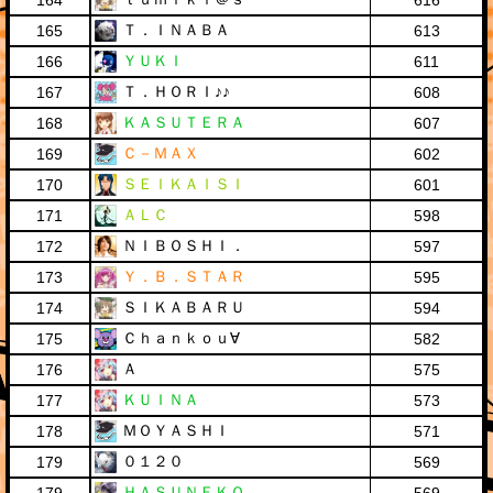
164
616
Ｔ．ＩＮＡＢＡ
165
613
ＹＵＫＩ
166
611
Ｔ．ＨＯＲＩ♪♪
167
608
ＫＡＳＵＴＥＲＡ
168
607
Ｃ－ＭＡＸ
169
602
ＳＥＩＫＡＩＳＩ
170
601
ＡＬＣ
171
598
ＮＩＢＯＳＨＩ．
172
597
Ｙ．Ｂ．ＳＴＡＲ
173
595
ＳＩＫＡＢＡＲＵ
174
594
Ｃｈａｎｋｏｕ∀
175
582
Ａ
176
575
ＫＵＩＮＡ
177
573
ＭＯＹＡＳＨＩ
178
571
０１２０
179
569
ＨＡＳＵＮＥＫＯ