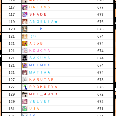
114
678
ＤＲＥＡＭ５
117
677
ＳＨＡＤＥ
117
677
ＡＮＧＥＬＩＡ★
119
676
Ｋ！
120
675
（♪）
121
674
ＡｔｏＢ
121
674
ＫＯＵＣＹＡ
121
674
ＳＡＫＵＭＡ
121
674
ＭＯＬＭＯＸ
121
674
ＭＡＴＩＡ★
121
674
ＫＡＲＵＴＡＲＩ
127
673
ＲＹＯＫＵＴＹＡ
127
673
ＭＤＴ＿４９１３
129
672
ＶＥＬＶＥＴ
129
672
ＵＪＡ
131
671
ＥＳ