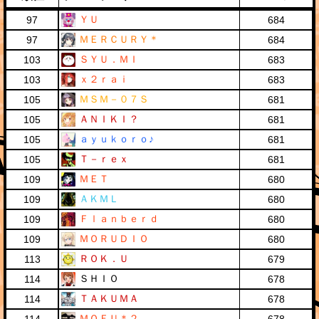
ＹＵ
97
684
ＭＥＲＣＵＲＹ＊
97
684
ＳＹＵ．ＭＩ
103
683
ｘ２ｒａｉ
103
683
ＭＳＭ－０７Ｓ
105
681
ＡＮＩＫＩ？
105
681
ａｙｕｋｏｒｏ♪
105
681
Ｔ－ｒｅｘ
105
681
ＭＥＴ
109
680
ＡＫＭＬ
109
680
Ｆｌａｎｂｅｒｄ
109
680
ＭＯＲＵＤＩＯ
109
680
ＲＯＫ．Ｕ
113
679
ＳＨＩＯ
114
678
ＴＡＫＵＭＡ
114
678
ＭＯＦＵ＊２