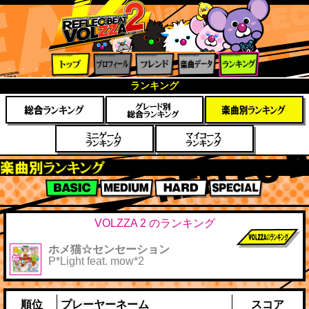
トップ
プロフ
フレン
楽曲デ
ランキ
ランキング
ィール
ド
ータ
ング
楽曲別スコアランキング
BASIC
MEDIUM
HARD
SPECIAL
VOLZZA 2 のランキング
ホメ猫☆センセーション
前作までのス
P*Light feat. mow*2
コア
順位
プレーヤーネーム
スコア