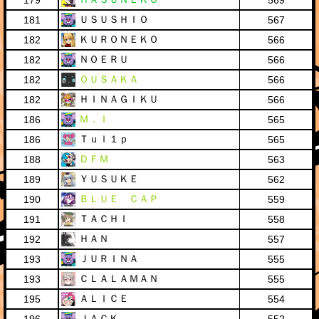
179
569
ＵＳＵＳＨＩＯ
181
567
ＫＵＲＯＮＥＫＯ
182
566
ＮＯＥＲＵ
182
566
ＯＵＳＡＫＡ
182
566
ＨＩＮＡＧＩＫＵ
182
566
Ｍ．Ｉ
186
565
Ｔｕｌ１ｐ
186
565
ＤＦＭ
188
563
ＹＵＳＵＫＥ
189
562
ＢＬＵＥ ＣＡＰ
190
559
ＴＡＣＨＩ
191
558
ＨＡＮ
192
557
ＪＵＲＩＮＡ
193
555
ＣＬＡＬＡＭＡＮ
193
555
ＡＬＩＣＥ
195
554
ＪＡＣＫ