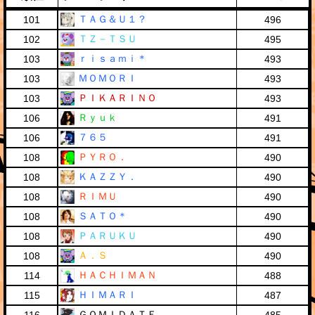
ＴＡＧ＆Ｕ１？
101
496
ＴＺ－ＴＳＵ
102
495
ｒｉｓａｍｉ＊
103
493
ＭＯＭＯＲＩ
103
493
ＰＩＫＡＲＩＮＯ
103
493
Ｒｙｕｋ
106
491
７６５
106
491
ＰＹＲＯ．
108
490
ＫＡＺＺＹ．
108
490
ＲＩＭＵ
108
490
ＳＡＴＯ＊
108
490
ＰＡＲＵＫＵ
108
490
Ａ．Ｓ
108
490
ＨＡＣＨＩＭＡＮ
114
488
ＨＩＭＡＲＩ
115
487
ＧＯＭＩＤＡＴＥ