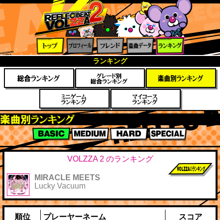
トップ
プロフ
フレン
楽曲デ
ランキ
ランキング
ィール
ド
ータ
ング
楽曲別スコアランキング
BASIC
MEDIUM
HARD
SPECIAL
VOLZZA 2 のランキング
MIRACLE MEETS
前作までのス
Lucky Vacuum
コア
順位
プレーヤーネーム
スコア