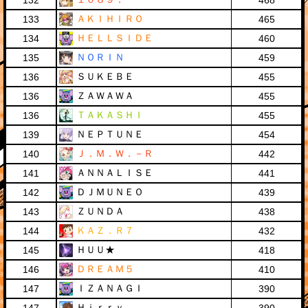
132
468
ＡＫＩＨＩＲＯ
133
465
ＨＥＬＬＳＩＤＥ
134
460
ＮＯＲＩＮ
135
459
ＳＵＫＥＢＥ
136
455
ＺＡＷＡＷＡ
136
455
ＴＡＫＡＳＨＩ
136
455
ＮＥＰＴＵＮＥ
139
454
Ｊ．Ｍ．Ｗ．－Ｒ
140
442
ＡＮＮＡＬＩＳＥ
141
441
ＤＪＭＵＮＥＯ
142
439
ＺＵＮＤＡ
143
438
ＫＡＺ．Ｒ７
144
432
ＨＵＵ★
145
418
ＤＲＥＡＭ５
146
410
ＩＺＡＮＡＧＩ
147
390
Ｈｉｒｒｙ