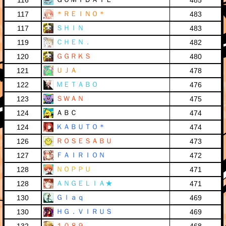
116
485
＊ＲＥＩＮＯ＊
117
483
ＳＨＩＮ
117
483
ＣＨＥＮ．
119
482
ＧＧＲＫＳ
120
480
ＵＪＡ
121
478
ＭＥＴＡＢＯ
122
476
ＳＷＡＮ
123
475
ＡＢＣ
124
474
ＫＡＢＵＴＯ＊
124
474
ＲＯＳＥＳＡＢＵ
126
473
ＦＡＩＲＩＯＮ
127
472
ＮＯＰＰＵ
128
471
ＡＮＧＥＬＩＡ★
128
471
Ｇｌａｑ
130
469
ＨＧ．ＶＩＲＵＳ
130
469
１０８９．