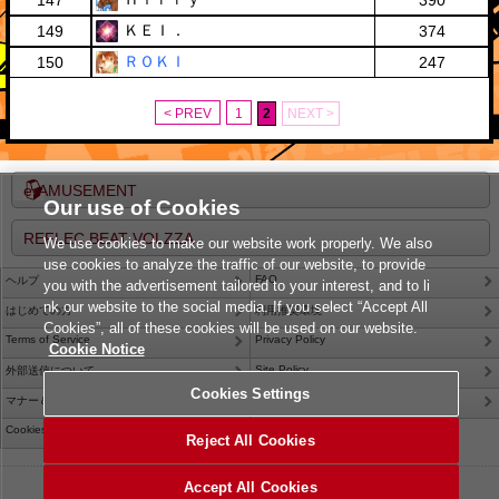
147
390
ＫＥＩ．
149
374
ＲＯＫＩ
150
247
< PREV
1
2
NEXT >
e-AMUSEMENT
Our use of Cookies
REFLEC BEAT VOLZZA
We use cookies to make our website work properly. We also
use cookies to analyze the traffic of our website, to provide
FAQ
ヘルプ
you with the advertisement tailored to your interest, and to li
nk our website to the social media. If you select “Accept All
はじめての方
利用推奨環境
Cookies”, all of these cookies will be used on our website.
Terms of Service
Privacy Policy
Cookie Notice
Site Policy
外部送信について
Cookies Settings
Contact Us
マナー＆ルール
Cookies Settings
Reject All Cookies
©2026 Konami Arcade Games
Accept All Cookies