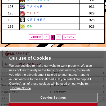
195
931
ＴＡＮＡＰ
195
931
ＹＵＩ＊
198
929
ＫＥＴＨＥＲ
199
928
ＲＮ
199
928
< PREV
1
2
3
NEXT >
e-AMUSEMENT
Our use of Cookies
REFLEC BEAT VOLZZA
We use cookies to make our website work properly. We also
use cookies to analyze the traffic of our website, to provide
FAQ
ヘルプ
you with the advertisement tailored to your interest, and to li
nk our website to the social media. If you select “Accept All
はじめての方
利用推奨環境
Cookies”, all of these cookies will be used on our website.
Terms of Service
Privacy Policy
Cookie Notice
Site Policy
外部送信について
Cookies Settings
Contact Us
マナー＆ルール
Cookies Settings