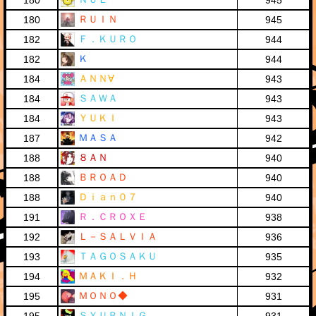
180
945
ＲＵＩＮ
180
945
Ｆ．ＫＵＲＯ
182
944
Ｋ
182
944
ＡＮＮ∀
184
943
ＳＡＷＡ
184
943
ＹＵＫＩ
184
943
ＭＡＳＡ
187
942
８ＡＮ
188
940
ＢＲＯＡＤ
188
940
Ｄｉａｎ０７
188
940
Ｒ．ＣＲＯＸＥ
191
938
Ｌ－ＳＡＬＶＩＡ
192
936
ＴＡＧＯＳＡＫＵ
193
935
ＭＡＫＩ．Ｈ
194
932
ＭＯＮＯ◆
195
931
ＳＹＵＢＮＩＧ