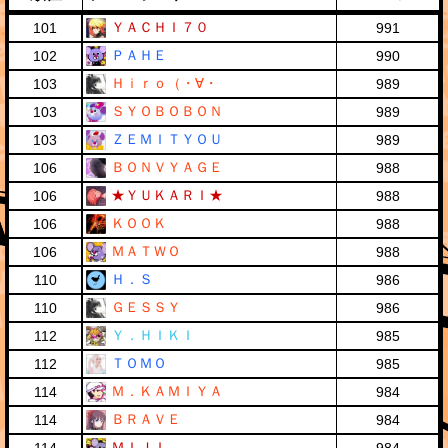
ＹＡＣＨＩ７０
101
991
ＰＡＨＥ
102
990
Ｈｉｒｏ（・∀・
103
989
ＳＹＯＢＯＢＯＮ
103
989
ＺＥＭＩＴＹＯＵ
103
989
ＢＯＮＶＹＡＧＥ
106
988
★ＹＵＫＡＲＩ★
106
988
ＫＯＯＫ
106
988
ＭＡＴＷＯ
106
988
Ｈ．Ｓ
110
986
ＧＥＳＳＹ
110
986
Ｙ．ＨＩＫＩ
112
985
ＴＯＭＯ
112
985
Ｍ．ＫＡＭＩＹＡ
114
984
ＢＲＡＶＥ
114
984
ＭＩＪＩ