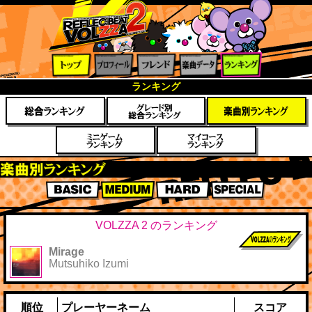
トップ
プロフ
フレン
楽曲デ
ランキ
ランキング
ィール
ド
ータ
ング
楽曲別スコアランキング
BASIC
MEDIUM
HARD
SPECIAL
VOLZZA 2 のランキング
Mirage
前作までのス
Mutsuhiko Izumi
コア
順位
プレーヤーネーム
スコア