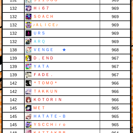
132
969
Ｈｉ６７
132
969
ＳＯＡＣＨ
132
969
♪ＡＬＩＣＥ♪
132
969
ＵＲＳ
132
969
ＡＲＱ
132
969
ＶＥＮＧＥ ★
138
968
Ｄ．ＥＮＤ
139
967
ＹＡＴＡ
139
967
ＦＡＤＥ．
139
967
＊ＴＯＭＯ＊
142
966
ＴＡＫＫＵＮ
142
966
ＫＯＴＯＲＩＮ
142
966
ＭＥＴ
145
965
ＨＡＴＡＴＥ－Ｂ
145
965
ＹＳＣＣＨｉｒｏ
145
965
ＫＡＺＴＡＫＲＢ