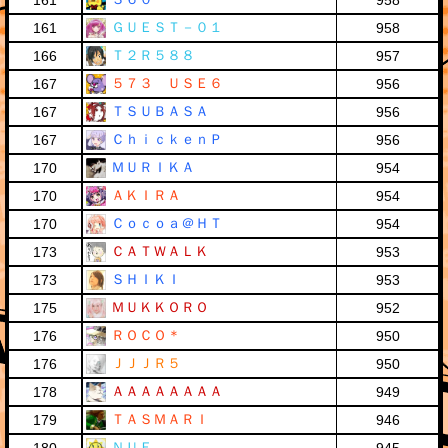
161
958
ＧＵＥＳＴ－０１
161
958
Ｔ２Ｒ５８８
166
957
５７３ ＵＳＥ６
167
956
ＴＳＵＢＡＳＡ
167
956
ＣｈｉｃｋｅｎＰ
167
956
ＭＵＲＩＫＡ
170
954
ＡＫＩＲＡ
170
954
Ｃｏｃｏａ＠ＨＴ
170
954
ＣＡＴＷＡＬＫ
173
953
ＳＨＩＫＩ
173
953
ＭＵＫＫＯＲＯ
175
952
ＲＯＣＯ＊
176
950
ＪＪＪＲ５
176
950
ＡＡＡＡＡＡＡＡ
178
949
ＴＡＳＭＡＲＩ
179
946
ＮＵＥ