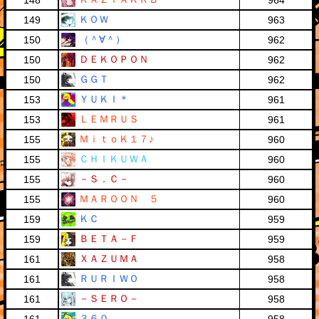
148
964
ＫＯＷ
149
963
（＾∀＾）
150
962
ＤＥＫＯＰＯＮ
150
962
ＧＧＴ
150
962
ＹＵＫＩ＊
153
961
ＬＥＭＲＵＳ
153
961
ＭｉｔｏＫ１７♪
155
960
ＣＨＩＫＵＷＡ
155
960
－Ｓ．Ｃ－
155
960
ＭＡＲＯＯＮ ５
155
960
ＫＣ
159
959
ＢＥＴＡ－Ｆ
159
959
ＸＡＺＵＭＡ
161
958
ＲＵＲＩＷＯ
161
958
－ＳＥＲＯ－
161
958
３６０