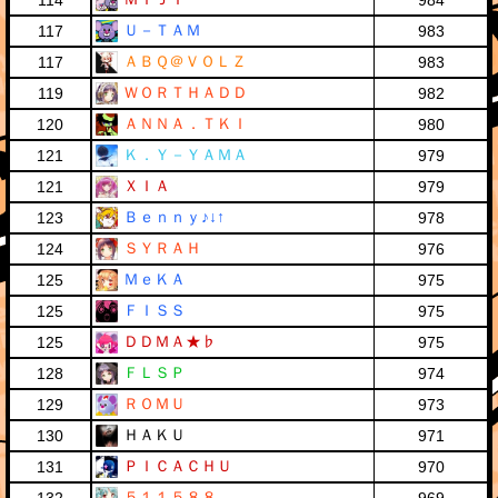
114
984
Ｕ－ＴＡＭ
117
983
ＡＢＱ＠ＶＯＬＺ
117
983
ＷＯＲＴＨＡＤＤ
119
982
ＡＮＮＡ．ＴＫＩ
120
980
Ｋ．Ｙ－ＹＡＭＡ
121
979
ＸＩＡ
121
979
Ｂｅｎｎｙ♪↓↑
123
978
ＳＹＲＡＨ
124
976
ＭｅＫＡ
125
975
ＦＩＳＳ
125
975
ＤＤＭＡ★♭
125
975
ＦＬＳＰ
128
974
ＲＯＭＵ
129
973
ＨＡＫＵ
130
971
ＰＩＣＡＣＨＵ
131
970
５１１５８８