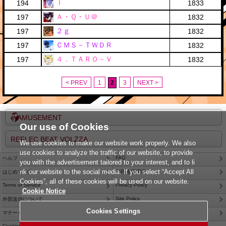
Ｉ
194
1833
Ａ・Ｑ・Ｕ＠
197
1832
２ｇ
197
1832
ＣＭＳ－ＴＷＤＲ
197
1832
４．ＴＡＲＯ－Ｖ
197
1832
< PREV
1
2
3
NEXT >
e-AMUSEMENT
Our use of Cookies
REFLEC BEAT VOLZZA
We use cookies to make our website work properly. We also
use cookies to analyze the traffic of our website, to provide
FAQ
ヘルプ
you with the advertisement tailored to your interest, and to li
nk our website to the social media. If you select “Accept All
はじめての方
利用推奨環境
Cookies”, all of these cookies will be used on our website.
Terms of Service
Privacy Policy
Cookie Notice
Site Policy
外部送信について
Cookies Settings
Contact Us
マナー＆ルール
Cookies Settings