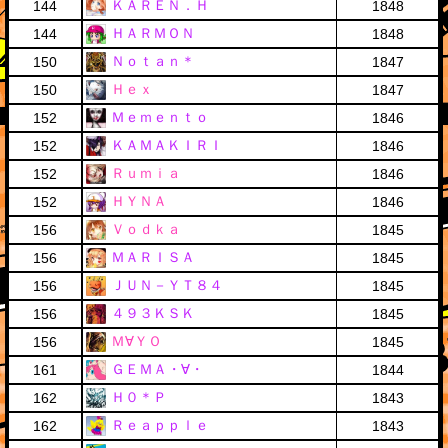
ＫＡＲＥＮ．Ｈ
144
1848
ＨＡＲＭＯＮ
144
1848
Ｎｏｔａｎ＊
150
1847
Ｈｅｘ
150
1847
Ｍｅｍｅｎｔｏ
152
1846
ＫＡＭＡＫＩＲＩ
152
1846
Ｒｕｍｉａ
152
1846
ＨＹＮＡ
152
1846
Ｖｏｄｋａ
156
1845
ＭＡＲＩＳＡ
156
1845
ＪＵＮ－ＹＴ８４
156
1845
４９３ＫＳＫ
156
1845
Ｍ∀ＹＯ
156
1845
ＧＥＭＡ・∀・
161
1844
Ｈ０＊Ｐ
162
1843
Ｒｅａｐｐｌｅ
162
1843