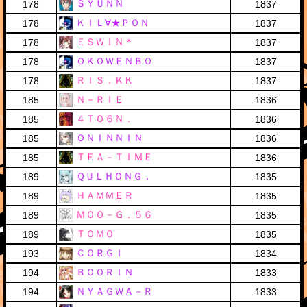
ＳＹＵＮＮ
178
1837
ＫＩＬ∀★ＰＯＮ
178
1837
ＥＳＷＩＮ＊
178
1837
ＯＫＯＷＥＮＢＯ
178
1837
ＲＩＳ．ＫＫ
178
1837
Ｎ－ＲＩＥ
185
1836
４ＴＯ６Ｎ．
185
1836
ＯＮＩＮＮＩＮ
185
1836
ＴＥＡ－ＴＩＭＥ
185
1836
ＱＵＬＨＯＮＧ．
189
1835
ＨＡＭＭＥＲ
189
1835
ＭＯＯ－Ｇ．５６
189
1835
ＴＯＭＯ
189
1835
ＣＯＲＧＩ
193
1834
ＢＯＯＲＩＮ
194
1833
ＮＹＡＧＷＡ－Ｒ
194
1833