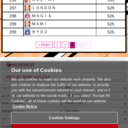
296
533
ＬＯＮＤＯＮ
297
529
ＭＡＧＩＡ
298
526
ＭＡＭＩ
299
525
ＲＹＯ２
299
525
< PREV
1
2
3
NEXT >
e-AMUSEMENT
Our use of Cookies
REFLEC BEAT VOLZZA
We use cookies to make our website work properly. We also
use cookies to analyze the traffic of our website, to provide
FAQ
ヘルプ
you with the advertisement tailored to your interest, and to li
nk our website to the social media. If you select “Accept All
はじめての方
利用推奨環境
Cookies”, all of these cookies will be used on our website.
Terms of Service
Privacy Policy
Cookie Notice
Site Policy
外部送信について
Cookies Settings
Contact Us
マナー＆ルール
Cookies Settings