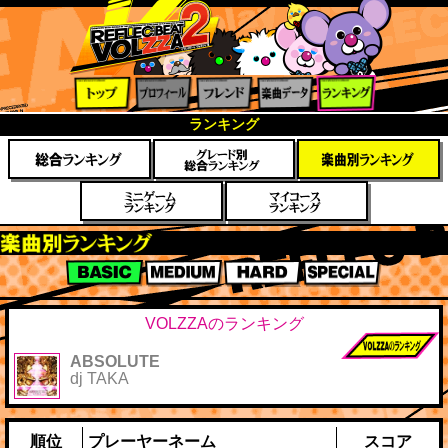
トップ
プロフ
フレン
楽曲デ
ランキ
ランキング
ィール
ド
ータ
ング
楽曲別スコアランキング
BASIC
MEDIUM
HARD
SPECIAL
VOLZZAのランキング
ABSOLUTE
前作までのス
dj TAKA
コア
順位
プレーヤーネーム
スコア