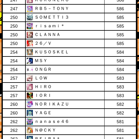
247
586
ＲＢ５－ＴＯＮＹ
247
586
ＳＯＭＥＴＴＩ３
250
585
ｒｉｓａｍｉ＊
250
585
ＣＬＡＮＮＡ
250
585
２６／Ｖ
250
585
ＫＵＳＯＳＫＥＬ
254
584
ＭＳＹ
254
584
ＯＮＧＲ
254
584
ＬＯＷ
257
583
ＨＩＲＯ
257
583
ＩＯＲＩ
257
583
ＮＯＲＩＫＡＺＵ
260
582
ＹＡＧＥ
260
582
ｎａｎａｓｅ４６
262
581
Ｎ＠ＣＫＹ
262
581
ＲＥＩＲＡ＊