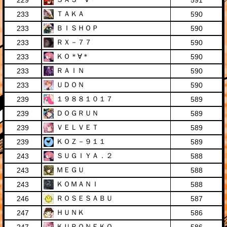
229
591
ＴＡＫＡ
233
590
ＢＩＳＨＯＰ
233
590
ＲＸ－７７
233
590
ＫＯ＊∀＊
233
590
ＲＡＩＮ
233
590
ＵＤＯＮ
233
590
１９８８１０１７
239
589
ＤＯＧＲＵＮ
239
589
ＶＥＬＶＥＴ
239
589
ＫＯＺ－９１１
239
589
ＳＵＧＩＹＡ．２
243
588
ＭＥＧＵ
243
588
ＫＯＭＡＮＩ
243
588
ＲＯＳＥＳＡＢＵ
246
587
ＨＵＮＫ
247
586
ＫＵＲＯＮＥＫＯ