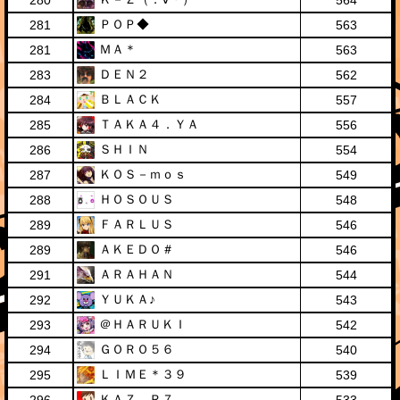
280
564
ＰＯＰ◆
281
563
ＭＡ＊
281
563
ＤＥＮ２
283
562
ＢＬＡＣＫ
284
557
ＴＡＫＡ４．ＹＡ
285
556
ＳＨＩＮ
286
554
ＫＯＳ－ｍｏｓ
287
549
ＨＯＳＯＵＳ
288
548
ＦＡＲＬＵＳ
289
546
ＡＫＥＤＯ＃
289
546
ＡＲＡＨＡＮ
291
544
ＹＵＫＡ♪
292
543
＠ＨＡＲＵＫＩ
293
542
ＧＯＲＯ５６
294
540
ＬＩＭＥ＊３９
295
539
ＫＡＺ．Ｒ７