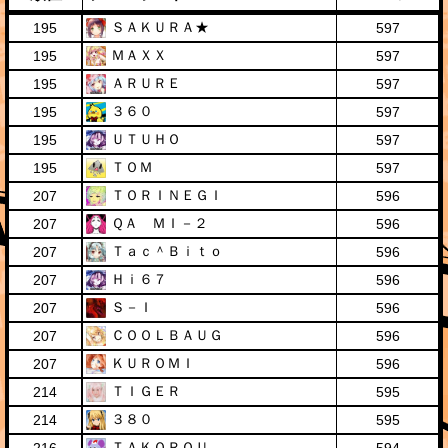
ＳＡＫＵＲＡ★
195
597
ＭＡＸＸ
195
597
ＡＲＵＲＥ
195
597
３６０
195
597
ＵＴＵＨＯ
195
597
ＴＯＭ
195
597
ＴＯＲＩＮＥＧＩ
207
596
ＱＡ ＭＩ－２
207
596
Ｔａｃ＾Ｂｉｔｏ
207
596
Ｈｉ６７
207
596
Ｓ－Ｉ
207
596
ＣＯＯＬＢＡＵＧ
207
596
ＫＵＲＯＭＩ
207
596
ＴＩＧＥＲ
214
595
３８０
214
595
ＴＡＫＯＲＯＵ