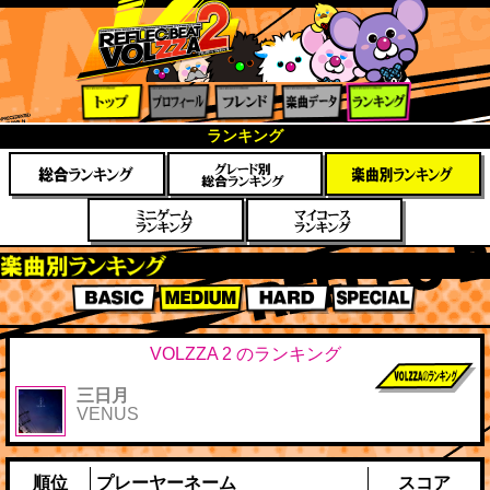
トップ
プロフ
フレン
楽曲デ
ランキ
ランキング
ィール
ド
ータ
ング
楽曲別スコアランキング
BASIC
MEDIUM
HARD
SPECIAL
VOLZZA 2 のランキング
三日月
前作までのス
VENUS
コア
順位
プレーヤーネーム
スコア