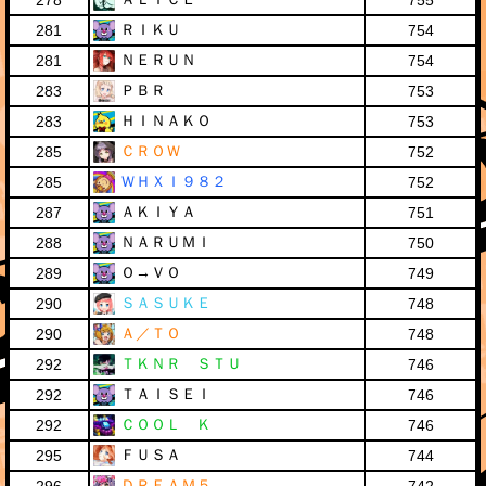
278
755
ＲＩＫＵ
281
754
ＮＥＲＵＮ
281
754
ＰＢＲ
283
753
ＨＩＮＡＫＯ
283
753
ＣＲＯＷ
285
752
ＷＨＸＩ９８２
285
752
ＡＫＩＹＡ
287
751
ＮＡＲＵＭＩ
288
750
Ｏ→ＶＯ
289
749
ＳＡＳＵＫＥ
290
748
Ａ／ＴＯ
290
748
ＴＫＮＲ ＳＴＵ
292
746
ＴＡＩＳＥＩ
292
746
ＣＯＯＬ Ｋ
292
746
ＦＵＳＡ
295
744
ＤＲＥＡＭ５