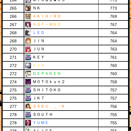
264
775
ＮＫ
265
773
ＡＫＩＨＩＲＯ
266
769
ＮＧＴ－ＭＫ２
267
767
ＬＥＤ
268
764
ＪＩＮ
268
764
ＪＵＮ
270
763
ＫＥＹ
271
761
ｒｉｎ
272
760
ＤＥＰＡＫＥＮ
272
760
Ｍ０Ｔ０ｋｕｎ２
274
758
ＳＨＩＴＯＫＯ
275
757
ＪＫ７
275
757
ＳＡＫＵ．＿・Ｋ
277
756
ＳＯＵＴＨ
278
755
ＹＵＭＥ
278
755
ＡＬＩＣＥ