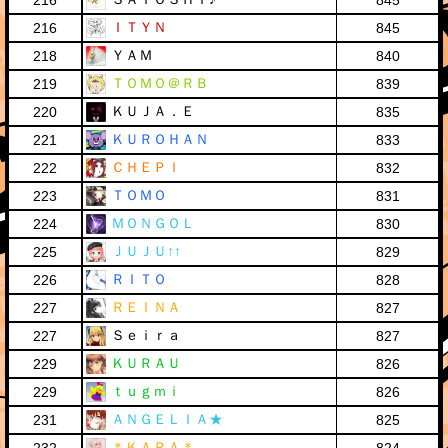
216
845
ＩＴＹＮ
216
845
ＹＡＭ
218
840
ＴＯＭＯ＠ＲＢ
219
839
ＫＵＪＡ．Ｅ
220
835
ＫＵＲＯＨＡＮ
221
833
ＣＨＥＰＩ
222
832
ＴＯＭＯ
223
831
ＭＯＮＧＯＬ
224
830
ＪＵＪＵ↑↑
225
829
ＲＩＴＯ
226
828
ＲＥＩＮＡ
227
827
Ｓｅｉｒａ
227
827
ＫＵＲＡＵ
229
826
ｔｕｇｍｉ
229
826
ＡＮＧＥＬＩＡ★
231
825
＊ＫＡＲＡ＊