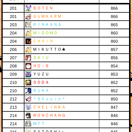
ＢＯＴＥＮ
201
866
ＧＵＭＫＡＲＭ
201
866
ＲＩＮＫＡＮＡ
203
865
ＭＩＤＯＭＯ
204
860
ＣＨＡＩＮ
204
860
ＭＩＫＵＴＴＯ★
206
857
ＳＨＩＵ
207
856
ＨＯ－Ｂ
208
854
ＹＵＺＵ
209
853
ＳＯＤＡ
210
852
ＲＵＮＡ
210
852
＊Ｓｈｕｙｉｎ＊
212
850
ＣＨＥＬＩＮＫＡ
213
847
ＷＯＮＣＨＡＮＧ
214
846
ＭＴＴ
214
846
ＳＡＴＯＳＨＩ♪