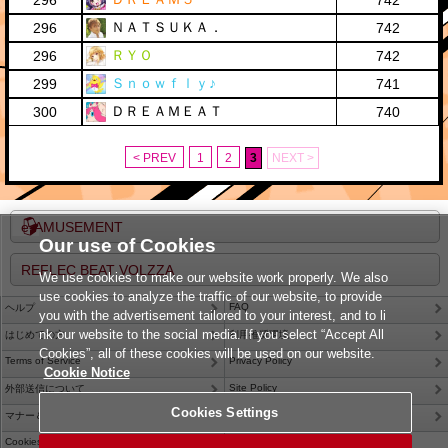
296
742
ＮＡＴＳＵＫＡ．
296
742
ＲＹＯ
296
742
Ｓｎｏｗｆｌｙ♪
299
741
ＤＲＥＡＭＥＡＴ
300
740
< PREV
1
2
3
NEXT >
e-AMUSEMENT
Our use of Cookies
REFLEC BEAT VOLZZA
We use cookies to make our website work properly. We also
use cookies to analyze the traffic of our website, to provide
FAQ
ヘルプ
you with the advertisement tailored to your interest, and to li
nk our website to the social media. If you select “Accept All
はじめての方
利用推奨環境
Cookies”, all of these cookies will be used on our website.
Terms of Service
Privacy Policy
Cookie Notice
Site Policy
外部送信について
Cookies Settings
Contact Us
マナー＆ルール
Cookies Settings