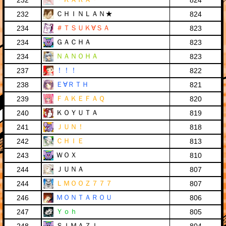
232
824
ＣＨＩＮＬＡＮ★
232
824
＃ＴＳＵＫ∀ＳＡ
234
823
ＧＡＣＨＡ
234
823
ＮＡＮＯＨＡ
234
823
！！！
237
822
Ｅ∀ＲＴＨ
238
821
ＦＡＫＥＦＡＱ
239
820
ＫＯＹＵＴＡ
240
819
ＪＵＮ！
241
818
ＣＨＩＥ
242
813
ＷＯＸ
243
810
ＪＵＮＡ
244
807
ＬＭＯＯＺ７７７
244
807
ＭＯＮＴＡＲＯＵ
246
806
Ｙｏｈ
247
805
ＳＩＭＡＺＩ