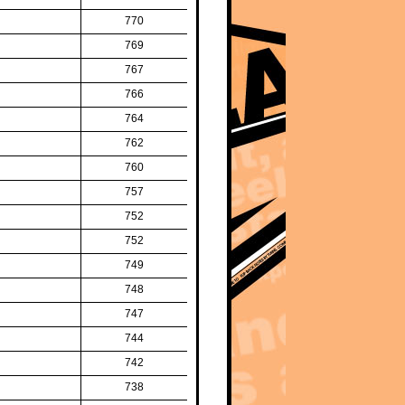
770
769
767
766
764
762
760
757
752
752
749
748
747
744
742
738