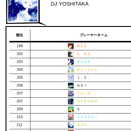
DJ YOSHITAKA
順位
プレーヤーネーム
199
ＭＥＥ
202
Ｃ．ＫＡ
203
ＲＵＮＡ
204
ＭＵＴＳＵＵ
205
Ｊ．Ｃ．
206
ＧＡＩ
207
ＹＯ－Ｍ
207
ＳＥＤＡＮＯ
209
Ａ
210
ＩＺＡＹＯＩ
211
ＳＯＯ