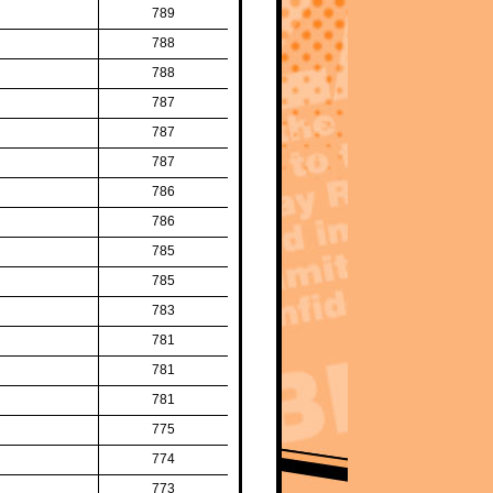
789
788
788
787
787
787
786
786
785
785
783
781
781
781
775
774
773