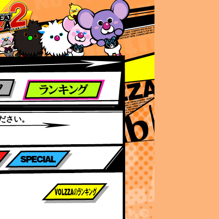
ださい。
前作までのスコア