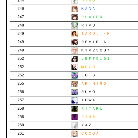
244
ＨＩＲＯ
246
ＫＡＮＡ
247
ＰＬＡＹＥＲ
248
ＲＩＭＵ
249
ＳＡＫＵ．＿・Ｋ
249
ＲＥＭＩＲＩＡ
249
ＫＹＭ２５０３＊
252
ＬＥＦＴ５１５１
252
ＭＯＣＯ
252
ＬＯＴＳ
255
ＡＫＩＨＩＲＯ
256
ＲＵＭＯ
257
ＴＯＷＡ
258
ＲＩＴＡＫＵ
258
２４４８
260
ＹＡＺ
261
ＣＯＣＯＡ