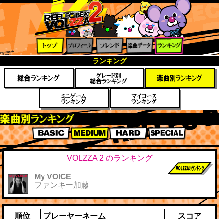
トップ
プロフ
フレン
楽曲デ
ランキ
ランキング
ィール
ド
ータ
ング
楽曲別スコアランキング
BASIC
MEDIUM
HARD
SPECIAL
VOLZZA 2 のランキング
My VOICE
前作までのス
ファンキー加藤
コア
順位
プレーヤーネーム
スコア