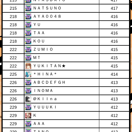
215
417
ＮＡＴＳＵＮＯ
215
417
ＡＹＡ００４８
218
416
ＹＵ
218
416
ＴＡＡ
218
416
ＫＯＵ
218
416
ＺＵＭＩＯ
222
415
ＭＴ
222
415
ＹＵＫＩＴＡＮ★
222
415
＊ＨＩＮＡ＊
225
414
ＡＢＣＤＥＦＧＨ
226
413
ＩＮＯＭＡ
226
413
＠ＫＩＩｎａ
226
413
ＹＵＵＵＫＩ
229
412
Ｋ
229
412
ＡＡＡ
229
412
ＴＡＮＯ