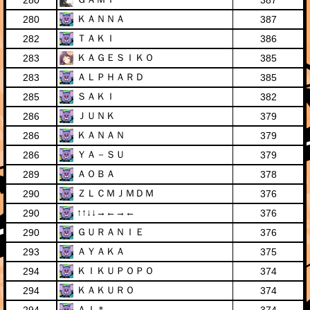
280
387
ＫＡＮＮＡ
280
387
ＴＡＫＩ
282
386
ＫＡＧＥＳＩＫＯ
283
385
ＡＬＰＨＡＲＤ
283
385
ＳＡＫＩ
285
382
ＪＵＮＫ
286
379
ＫＡＮＡＮ
286
379
ＹＡ－ＳＵ
286
379
ＡＯＢＡ
289
378
ＺＬＣＭＪＭＤＭ
290
376
↑↑↓↓→←→←
290
376
ＧＵＲＡＮＩＥ
290
376
ＡＹＡＫＡ
293
375
ＫＩＫＵＰＯＰＯ
294
374
ＫＡＫＵＲＯ
294
374
ＡＩ＊