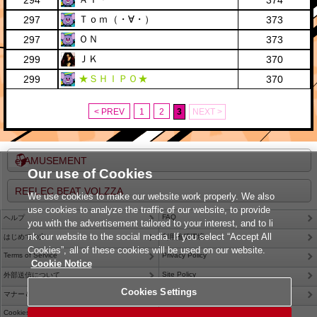
294
374
Ｔｏｍ（・∀・）
297
373
ＯＮ
297
373
ＪＫ
299
370
★ＳＨＩＰＯ★
299
370
< PREV
1
2
3
NEXT >
e-AMUSEMENT
Our use of Cookies
REFLEC BEAT VOLZZA
We use cookies to make our website work properly. We also
use cookies to analyze the traffic of our website, to provide
FAQ
ヘルプ
you with the advertisement tailored to your interest, and to li
nk our website to the social media. If you select “Accept All
はじめての方
利用推奨環境
Cookies”, all of these cookies will be used on our website.
Terms of Service
Privacy Policy
Cookie Notice
Site Policy
外部送信について
Cookies Settings
Contact Us
マナー＆ルール
Cookies Settings