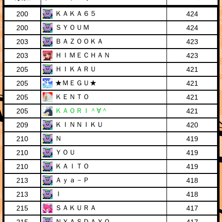
ＫＡＫＡ６５
200
424
ＳＹＯＵＭ
200
424
ＢＡＺＯＯＫＡ
203
423
ＨＩＭＥＣＨＡＮ
203
423
ＨＩＫＡＲＵ
205
421
★ＭＥＧＵ★
205
421
ＫＥＮＴＯ
205
421
ＫＡＯＲＩ＾∀＾
205
421
ＫＩＮＮＩＫＵ
209
420
Ｎ
210
419
ＹＯＵ
210
419
ＫＡＩＴＯ
210
419
Ａｙａ－Ｐ
213
418
Ｉ
213
418
ＳＡＫＵＲＡ
215
417
ＮＹＡＳＤＡＹＯ