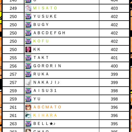
248
404
ＭＩＳＡＴＯ
249
403
ＹＵＳＵＫＥ
250
402
ＢＵＧＹ
250
402
ＡＢＣＤＥＦＧＨ
250
402
ＫＯＦＵ
250
402
ＫＫ
250
402
ＴＡＫＴ
255
401
ＧＯＲＯＲＩＮ
256
400
ＲＵＫＡ
257
399
ＮＡＫＡＪＩ♪
257
399
ＡＩＳＵ３１
259
398
ＹＵ
259
398
ＡＢＣＭＡＴＯ
261
396
ＫＩＨＡＲＡ
261
396
ＢＥＬＬ★♪
263
395
ＣＨＡＯ