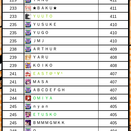
229
412
★ＢＡＫＵ★
233
411
ＹＵＵＴＯ
233
411
ＹＵＳＵＫＥ
235
410
ＹＵＧＯ
235
410
ＪＭＪ
235
410
ＡＲＴＨＵＲ
238
409
ＹＡＲＵ
239
408
ＫＯＩＫＯ
239
408
ＥＡＳＴ＠＾∀＾
241
407
ＭＡＳＡ
241
407
ＡＢＣＤＥＦＧＨ
241
407
ＯＭＩＹＡ
244
406
ｎｙａｎ
245
405
ＥＴＵＳＫＯ
245
405
ＢＭＭＭＧＭＫＫ
245
405
Ｏ