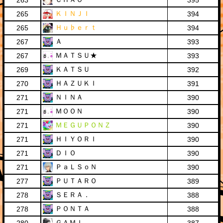
263
395
ＫＩＮＪＩ
265
394
Ｈｕ♭ｅｒｔ
265
394
Ａ
267
393
ＭＡＴＳＵ★
267
393
ＫＡＴＳＵ
269
392
ＨＡＺＵＫＩ
270
391
ＮＩＮＡ
271
390
ＭＯＯＮ
271
390
ＭＥＧＵＰＯＮＺ
271
390
ＨＩＹＯＲＩ
271
390
ＤＩＯ
271
390
ＰａＬＳｏＮ
271
390
ＰＵＴＡＲＯ
277
389
ＳＥＲＡ．
278
388
ＰＯＮＴＡ
278
388
ＧＡＭＩ