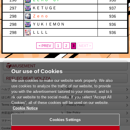
296
938
ＫＥＴＵＧＥ
297
937
Ｚｅｎｏ
298
936
ＹＵＫＩＥＭＯＮ
298
936
ＬＬＬＬ
298
936
< PREV
1
2
3
NEXT >
e-AMUSEMENT
Our use of Cookies
REFLEC BEAT VOLZZA
We use cookies to make our website work properly. We also
use cookies to analyze the traffic of our website, to provide
FAQ
ヘルプ
you with the advertisement tailored to your interest, and to li
nk our website to the social media. If you select “Accept All
はじめての方
利用推奨環境
Cookies”, all of these cookies will be used on our website.
Terms of Service
Privacy Policy
Cookie Notice
Site Policy
外部送信について
Cookies Settings
Contact Us
マナー＆ルール
Cookies Settings