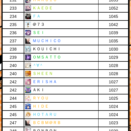
232
1053
ＫＡＥＤＥ
233
1052
ＦＡ
234
1045
＠７３
235
1042
ＳＥＩ
236
1039
ＭＵＣＨＩＣＯ
237
1035
ＫＯＵＩＣＨＩ
238
1030
ＯＭＳＡＴＴＯ
239
1029
＾∀＾
240
1028
ＳＨＥＥＮ
240
1028
ＥＲＩＳＨＡ
242
1027
ＡＫＩ
242
1027
ＲＹＯＵ
244
1025
ＨＩＤＥ
245
1024
ＨＯＴＡＲＵ
245
1024
ＢＣＢＭ＠ＲＢ
247
1023
ＰＯＮＰＯＮ