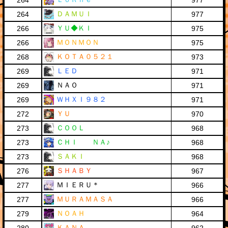
264
977
ＤＡＭＵＩ
264
977
ＹＵ◆ＫＩ
266
975
ＭＯＮＭＯＮ
266
975
ＫＯＴＡ０５２１
268
973
ＬＥＤ
269
971
ＮＡＯ
269
971
ＷＨＸＩ９８２
269
971
ＹＵ
272
970
ＣＯＯＬ
273
968
ＣＨＩ ＮＡ♪
273
968
ＳＡＫＩ
273
968
ＳＨＡＢＹ
276
967
ＭＩＥＲＵ＊
277
966
ＭＵＲＡＭＡＳＡ
277
966
ＮＯＡＨ
279
964
ＫＡＮＡ