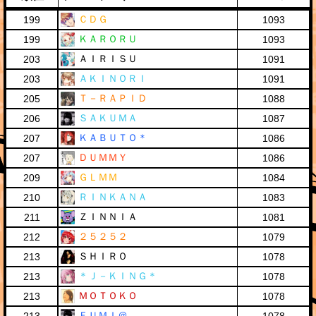
ＣＤＧ
199
1093
ＫＡＲＯＲＵ
199
1093
ＡＩＲＩＳＵ
203
1091
ＡＫＩＮＯＲＩ
203
1091
Ｔ－ＲＡＰＩＤ
205
1088
ＳＡＫＵＭＡ
206
1087
ＫＡＢＵＴＯ＊
207
1086
ＤＵＭＭＹ
207
1086
ＧＬＭＭ
209
1084
ＲＩＮＫＡＮＡ
210
1083
ＺＩＮＮＩＡ
211
1081
２５２５２
212
1079
ＳＨＩＲＯ
213
1078
＊Ｊ－ＫＩＮＧ＊
213
1078
ＭＯＴＯＫＯ
213
1078
ＦＵＭＩ＠