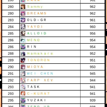
280
962
Ｓａｍｍｙ
280
962
ＤＲＥＡＭ５
280
962
ＯＬＤ－ＧＲ
283
961
ＹＡＹＯＩ
284
960
ＡＬＬＯＩＤ
285
956
ＭＥＮＯ
286
954
ＲＩＮ
286
954
Ｈａｍａｋａｒｅ
288
952
ＴＯＮＯＲＯＮ
289
951
ＭＩＯＹＡ
290
950
ＷＥＩ ＣＨＥＮ
291
945
ＦＡＲＰ ＸＥＶ
292
944
ＴＡＳＫ
293
941
Ｃ－ＫＵＲＡ７
293
941
ＹＵＺＡＫＩ
295
939
ＺＥＲＯ ＵＰ