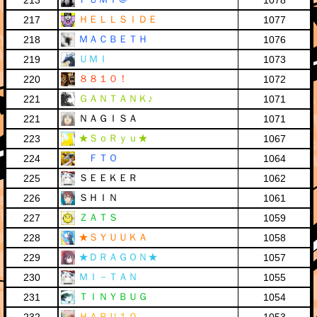
213
1078
ＨＥＬＬＳＩＤＥ
217
1077
ＭＡＣＢＥＴＨ
218
1076
ＵＭＩ
219
1073
８８１０！
220
1072
ＧＡＮＴＡＮＫ♪
221
1071
ＮＡＧＩＳＡ
221
1071
★ＳｏＲｙｕ★
223
1067
ＦＴＯ
224
1064
ＳＥＥＫＥＲ
225
1062
ＳＨＩＮ
226
1061
ＺＡＴＳ
227
1059
★ＳＹＵＵＫＡ
228
1058
★ＤＲＡＧＯＮ★
229
1057
ＭＩ－ＴＡＮ
230
1055
ＴＩＮＹＢＵＧ
231
1054
ＨＡＲＵ１０