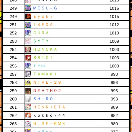
248
1020
ＭＥＳＵ－Ｇ
249
1015
ｓｙｏｋｉ
249
1015
ＩＫＥＤＡ
251
1012
ＧＵＲＡ
252
1010
ＳＹＴＹ
253
1009
ＨＯＮＯＫＡ
254
1003
８８１０！
254
1003
ｆ＊ｍ
256
1000
ＴＡＭＡＫＩ
257
998
ＮＩＫＥ－２９
258
996
ＤＥＡＴＨ０２
259
995
ＳＨＩＲＯ
260
993
ＨＥＮＲＩＥＴＡ
261
989
ｋｏｋｋｏ７４４
262
982
Ｈ．ＳＦ－ＢＭＸ
263
980
ＬｏＲｎｅ