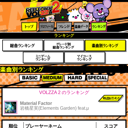
トップ
プロフ
フレン
楽曲デ
ランキ
ランキング
ィール
ド
ータ
ング
楽曲別スコアランキング
BASIC
MEDIUM
HARD
SPECIAL
VOLZZA 2 のランキング
Material Factor
前作までのス
岩橋星実(Elements Garden) feat.μ
コア
順位
プレーヤーネーム
スコア