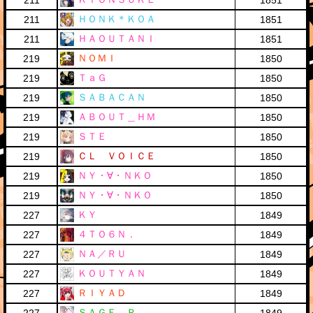
211
1851
ＨＯＮＫ＊ＫＯＡ
211
1851
ＨＡＯＵＴＡＮＩ
211
1851
ＮＯＭＩ
219
1850
ＴａＧ
219
1850
ＳＡＢＡＣＡＮ
219
1850
ＡＢＯＵＴ＿ＨＭ
219
1850
ＳＴＥ
219
1850
ＣＬ ＶＯＩＣＥ
219
1850
ＮＹ・∀・ＮＫＯ
219
1850
ＮＹ・∀・ＮＫＯ
219
1850
ＫＹ
227
1849
４ＴＯ６Ｎ．
227
1849
ＮＡ／ＲＵ
227
1849
ＫＯＵＴＹＡＮ
227
1849
ＲＩＹＡＤ
227
1849
ＳＡＧＥ．Ｐ