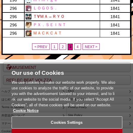
296
1841
ＬＯＧＯＳ．
296
1841
Ｔ∀ＭＡ→ＲＹＯ
296
1841
ＰＸ．ＳＥＩＮＴ
296
1841
ＭＡＣＫＣＡＴ
296
1841
< PREV
1
2
3
4
NEXT >
e-AMUSEMENT
Our use of Cookies
REFLEC BEAT VOLZZA
We use cookies to make our website work properly. We also
use cookies to analyze the traffic of our website, to provide
FAQ
ヘルプ
you with the advertisement tailored to your interest, and to li
nk our website to the social media. If you select “Accept All
はじめての方
利用推奨環境
Cookies”, all of these cookies will be used on our website.
Terms of Service
Privacy Policy
Cookie Notice
Site Policy
外部送信について
Cookies Settings
Contact Us
マナー＆ルール
Cookies Settings