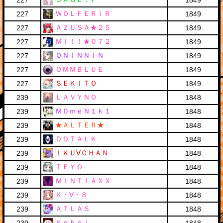
227
1849
ＷＯＬＦＥＲＩＲ
227
1849
ＡＺＵＳＡ★２５
227
1849
ＭＩ！！★０７２
227
1849
ＯＮＩＮＮＩＮ
227
1849
ＯＭＭＢＬＵＥ
227
1849
ＳＥＫＩＴＯ
227
1849
ＬＡＶＹＮＯ
239
1848
Ｍ０ｍｅＮ１ｋ１
239
1848
★ＡＬＴＥＲ★
239
1848
ＤＤＴＡＬＫ
239
1848
ＩＫＵ∀ＣＨＡＮ
239
1848
ＴＥＹＯ
239
1848
ＭＩＮＴＩＡＸＸ
239
1848
Ｋ・∀・８
239
1848
ＡＴＬＡＳ
239
1848
Ｋｏｈｅｉ