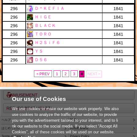
Ｄ＊ＫＥＦＩＡ
296
1841
ＨＩＧＥ
296
1841
ＢＬＡＣＫ
296
1841
ＴＯＲＯ
296
1841
Ｈ２ＳｉＦ６
296
1841
ＹＳ
296
1841
Ｄ５６
296
1841
< PREV
1
2
3
4
NEXT >
e-AMUSEMENT
Our use of Cookies
REFLEC BEAT VOLZZA
We use cookies to make our website work properly. We also
use cookies to analyze the traffic of our website, to provide
FAQ
ヘルプ
you with the advertisement tailored to your interest, and to li
nk our website to the social media. If you select “Accept All
はじめての方
利用推奨環境
Cookies”, all of these cookies will be used on our website.
Terms of Service
Privacy Policy