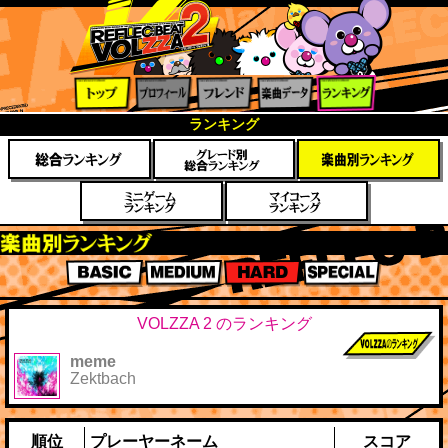
トップ
プロフ
フレン
楽曲デ
ランキ
ランキング
ィール
ド
ータ
ング
楽曲別スコアランキング
BASIC
MEDIUM
HARD
SPECIAL
VOLZZA 2 のランキング
meme
前作までのス
Zektbach
コア
順位
プレーヤーネーム
スコア