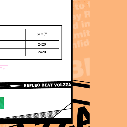
スコア
2420
2420
T >