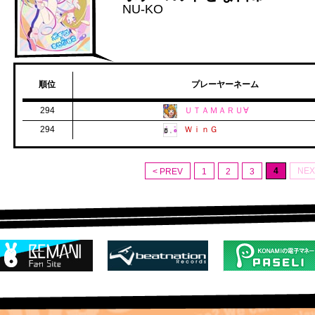
NU-KO
順位
プレーヤーネーム
294
ＵＴＡＭＡＲＵ∀
294
ＷｉｎＧ
4
NEX
< PREV
1
2
3