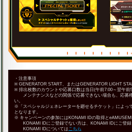
・注意事項
※ GENERATOR START、またはGENERATOR LIGH
※ 排出枚数のカウントや応募口数は当日(午前7:00～翌午前5
メンテナンスなどの関係で応募できない場合も、応募権
い。
※「スペシャルジェネレーターを廻せるチケット」によっ
となります。
※ キャンペーンの参加にはKONAMI IDの取得とeAMU
KONAMI IDにご登録でない方は、KONAMI IDにご
KONAMI IDについては
こちら