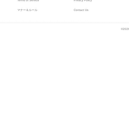
Terms of Service
Privacy Policy
マナー＆ルール
Contact Us
©2026