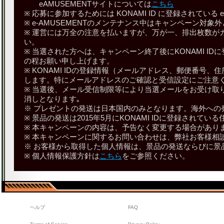
eAMUSEMENTサイトについては
こちら
※ 応募に参加するためには KONAMI ID に登録されている e
※ e-AMUSEMENTのメンテナンス中はキャンペーン対象
※ 運営には万全の注意を払いますが、万が一、排出枚数が
い。
※ 当選された方へは、キャンペーン終了後にKONAMI 
の程お願い申し上げます。
※ KONAMI IDの登録情報（メールアドレス、郵便番号、
します。特にメールアドレスのご確認と受信設定にご注意
※ 当選後、メール受信制限等により当選メールをお受け取りで
消しとなります｡
※ プレゼントの発送は日本国内のみとなります。海外への
※ 景品の発送は2015年5月にKONAMI IDに登録されて
※ 本キャンペーンの内容は、予告なく変更する場合があり
※ 本キャンペーンに関するお問い合わせは、弊社お客様相
※ お客様から取得した個人情報は、景品の発送ならびに景
※ 個人情報保護方針は
こちら
をご参照ください。
ヘルプ
FAQ