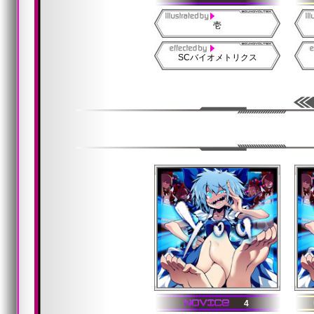
壱
SCバイオメトリクス
4