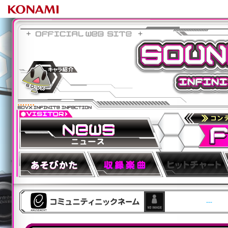
キャラ紹介
SOUND VOLTEX -infinite infection-
ニュース
FLOOR
HOW to PLAY
収録楽曲
---