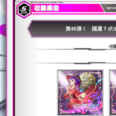
第45弾！ 隔週？ボ