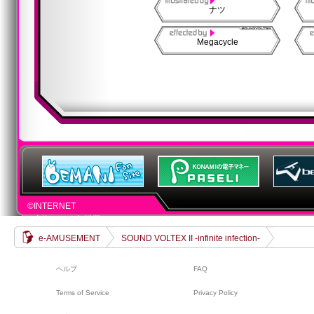
ナツ
Megacycle
©INTERNET
©上海アリス幻樂団
e-AMUSEMENT
SOUND VOLTEX II -infinite infection-
ヘルプ
FAQ
Terms of Service
Privacy Policy