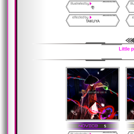
壱
TAKUYA
Little 
5