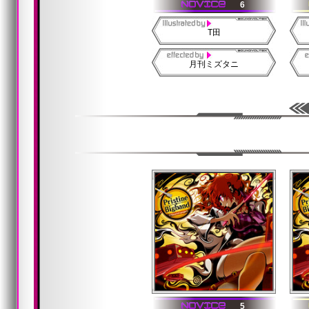
6
T田
月刊ミズタニ
5