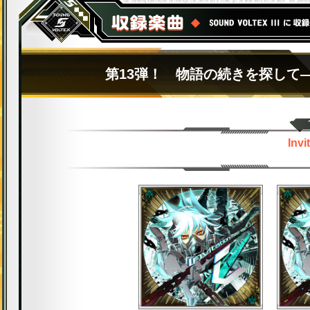
第13弾！ 物語の続きを探して――
Invi