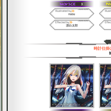
3
nasu
漂白太郎
時計仕掛