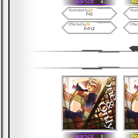
4
T-01
わかば
3