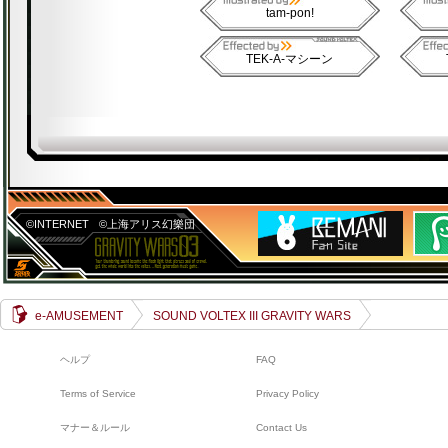
tam-pon!
TEK-A-マシーン
©INTERNET
©上海アリス幻樂団
e-AMUSEMENT
SOUND VOLTEX III GRAVITY WARS
ヘルプ
FAQ
Terms of Service
Privacy Policy
マナー＆ルール
Contact Us