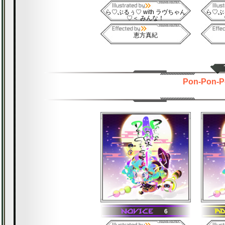
ら♡ぶるぅ♡ with ラヴちゃん
ら♡ぶる
♡＜ みんな！
恵方真紀
Pon-Pon-P
6