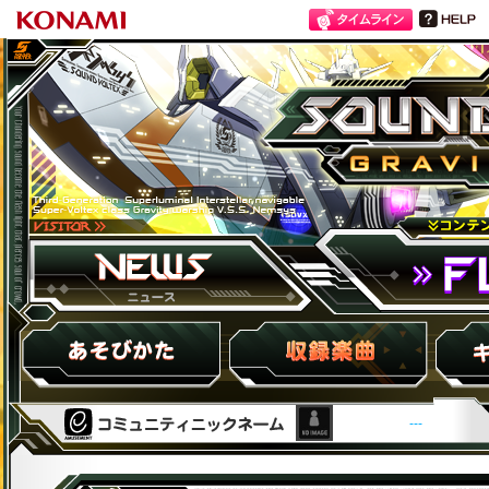
SOUND VOLTEX III GRAVITY WARS
ニュース
FLOOR
HOW to PLAY
収録楽曲
キャラ紹
---