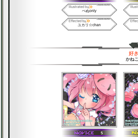
ぺぬonly
ユカリ☆chan
好
かねこ
5