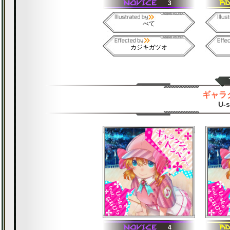
3
べて
カジキガツオ
ギャラ
U-
4