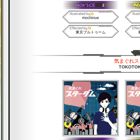
2
mochinue
東京ブルトゥーム
気まぐれスター
TOKOTOK