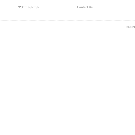
マナー＆ルール
Contact Us
©2026