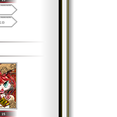
13
エロ
15