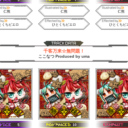
3
7
仁熊
仁熊
仁熊
とくちピエロ
ひとくちピエロ
ひとくちピ
千客万来☆無問題！
ここなつ Produced by uma
5
10