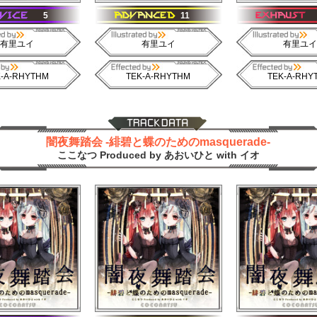
5
11
有里ユイ
有里ユイ
有里ユイ
K-A-RHYTHM
TEK-A-RHYTHM
TEK-A-RHY
闇夜舞踏会 -緋碧と蝶のためのmasquerade-
ここなつ Produced by あおいひと with イオ