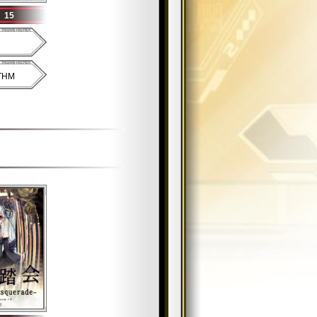
15
THM