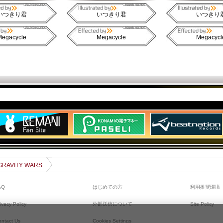
いつきり君
いつきり君
いつきり
Megacycle
Megacycle
Megacycl
 GRAVITY WARS
AQ
はじめての方
利用推奨環境
ivacy Policy
外部送信について
Site Policy
ontact Us
Cookies Settings