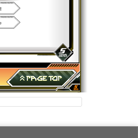
君
e
PAGE TOP