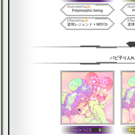
Polymorphic being
P
逆球レジェンド × MISY.b
逆球レ
パピ子りんf
3