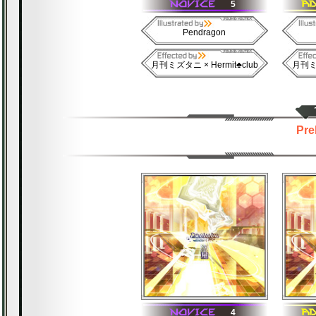
5
Pendragon
月刊ミズタニ × Hermit♣club
月刊ミズ
Pre
4