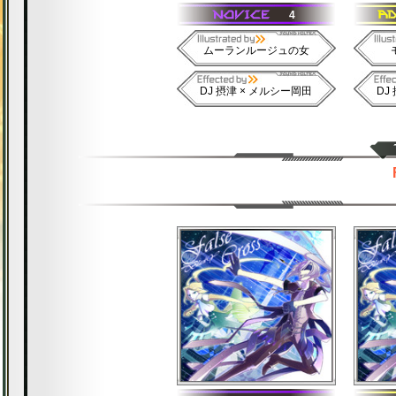
4
ムーランルージュの女
DJ 摂津 × メルシー岡田
DJ