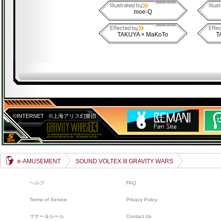
moe-Q
TAKUYA × MaKoTo
T
©INTERNET
©上海アリス幻樂団
e-AMUSEMENT
SOUND VOLTEX III GRAVITY WARS
ヘルプ
FAQ
Terms of Service
Privacy Policy
マナー＆ルール
Contact Us