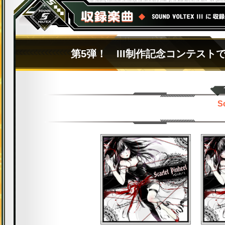
第5弾！ III制作記念コンテス
Sc