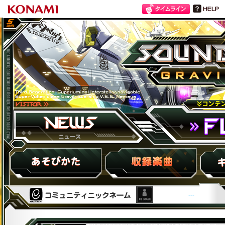
SOUND VOLTEX III GRAVITY WARS
ニュース
FLOOR
HOW to PLAY
収録楽曲
キャラ紹
---