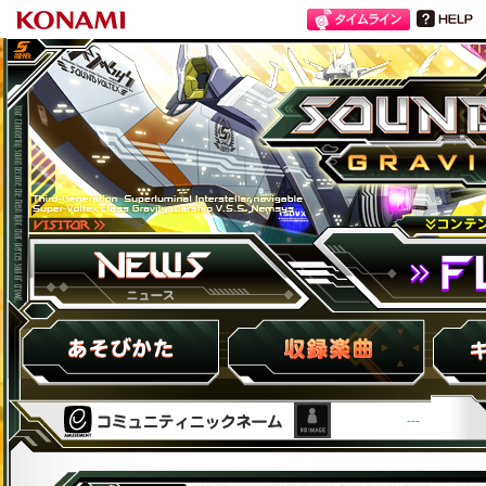
SOUND VOLTEX III GRAVITY WARS
ニュース
FLOOR
HOW to PLAY
収録楽曲
キャラ紹
---