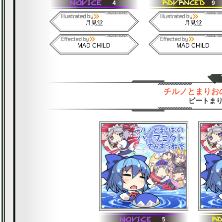
4
9
月見堂
月見堂
MAD CHILD
MAD CHILD
チルノとまりお
ビートまり
5