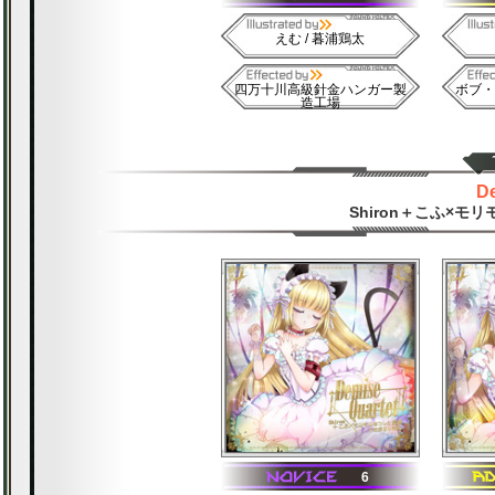
えむ / 暮浦鶏太
四万十川高級針金ハンガー製
ボブ・
造工場
De
Shiron＋こふ×
6