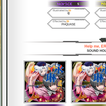
5
壱
PHQUASE
Help me, ER
SOUND HOLI