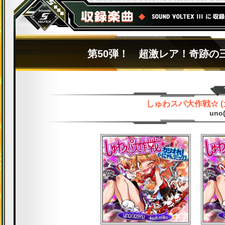
第50弾！ 超激レア！奇跡の
しゅわスパ大作戦☆ 
uno(