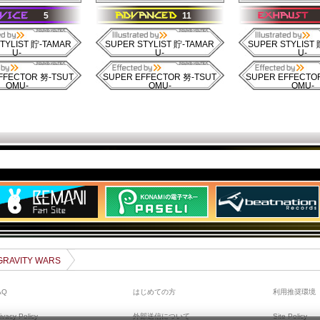
5
11
TYLIST 貯-TAMAR
SUPER STYLIST 貯-TAMAR
SUPER STYLIST
U-
U-
U-
FFECTOR 努-TSUT
SUPER EFFECTOR 努-TSUT
SUPER EFFECTO
OMU-
OMU-
OMU-
 GRAVITY WARS
AQ
はじめての方
利用推奨環境
ivacy Policy
外部送信について
Site Policy