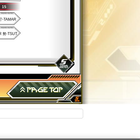
15
 貯-TAMAR
R 努-TSUT
PAGE TOP