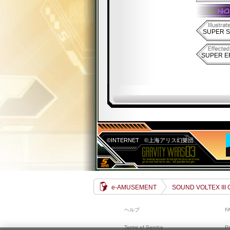
SUPER S
SUPER E
©INTERNET
©上海アリス幻樂団
e-AMUSEMENT
SOUND VOLTEX III
ヘルプ
F
Terms of Service
Pr