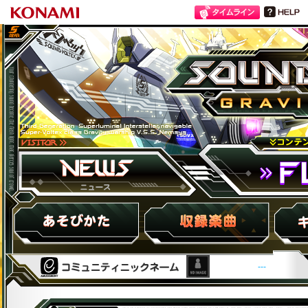
SOUND VOLTEX III GRAVITY WARS
ニュース
FLOOR
HOW to PLAY
収録楽曲
キャラ紹
---