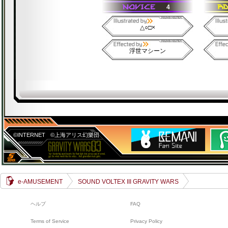
4
△○□×
浮世マシーン
©INTERNET
©上海アリス幻樂団
e-AMUSEMENT
SOUND VOLTEX III GRAVITY WARS
ヘルプ
FAQ
Terms of Service
Privacy Policy