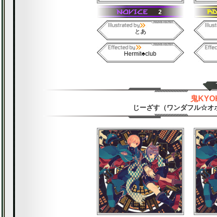
2
とあ
Hermit♣club
鬼KYOK
じーざす（ワンダフル☆オポチュ