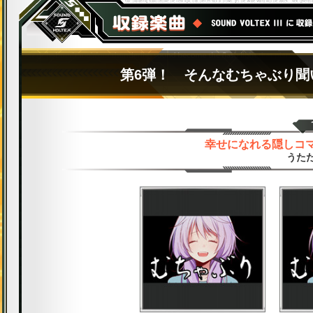
第6弾！ そんなむちゃぶり聞い
幸せになれる隠しコマン
うたた