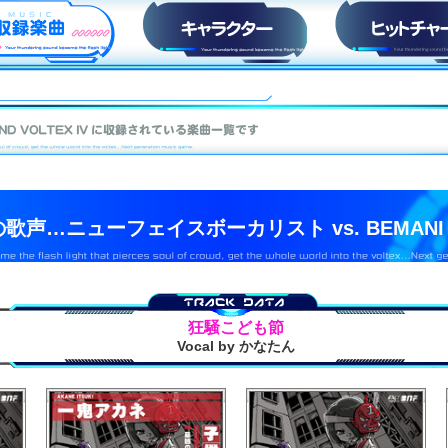
収録楽曲
キャラ紹介
ヒットチャー
声…ニューフェイスボーカリスト vs. BEMANI So
狂騒こども節
Vocal by かなたん