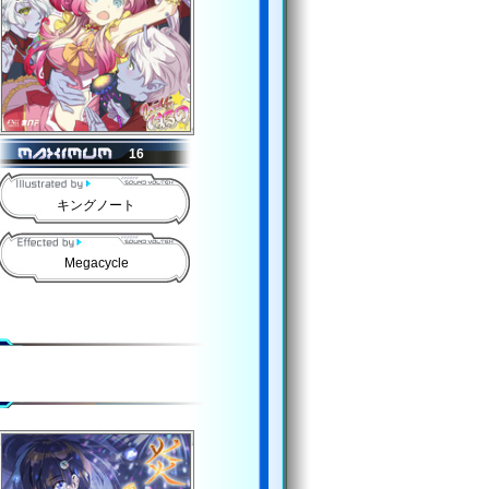
16
キングノート
Megacycle