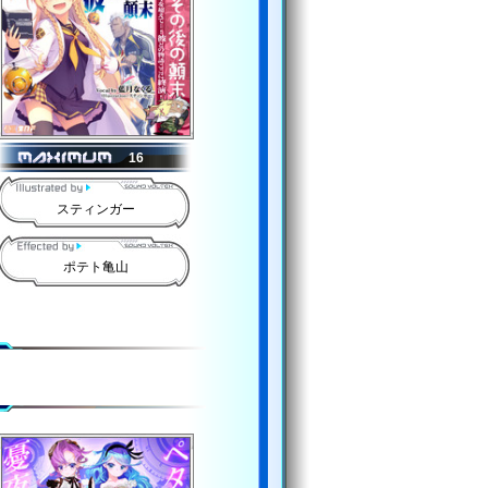
16
スティンガー
ポテト亀山