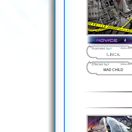
4
しおにん
MAD CHILD