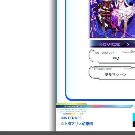
5
球Q
憂夜マシーン
©INTERNET
©上海アリス幻樂団