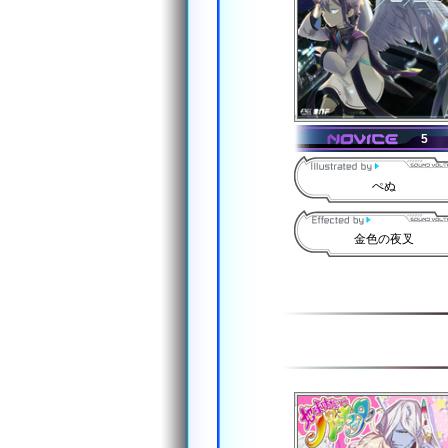
5
ぺぬ
金色の夜叉