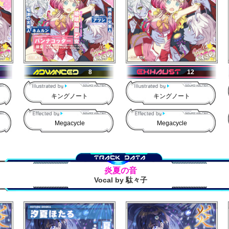
8
12
キングノート
キングノート
Megacycle
Megacycle
炎夏の音
Vocal by 駄々子