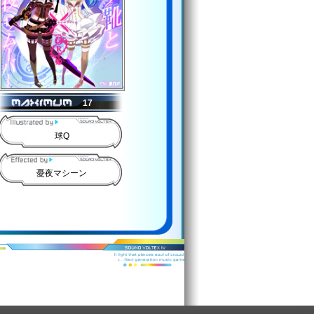
17
球Q
憂夜マシーン