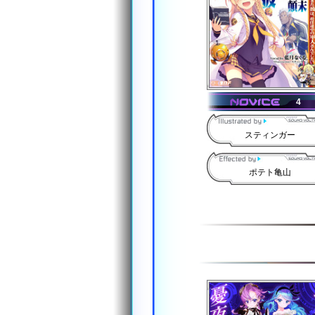
4
スティンガー
ポテト亀山