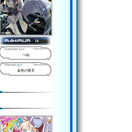
16
ぺぬ
金色の夜叉