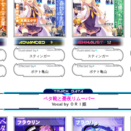
9
12
スティンガー
スティンガー
ポテト亀山
ポテト亀山
ペタ靴と憂夜リムーバー
Vocal by ＯＲＩ姫