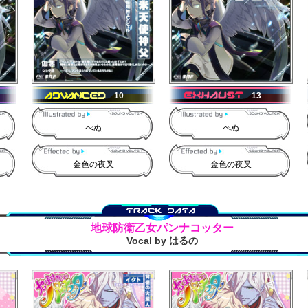
10
13
ぺぬ
ぺぬ
金色の夜叉
金色の夜叉
地球防衛乙女パンナコッター
Vocal by はるの