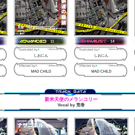
11
14
しおにん
しおにん
MAD CHILD
MAD CHILD
新米天使のメランコリー
Vocal by 荒巻