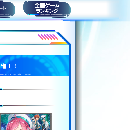
ト
スコアランキング
発進！！