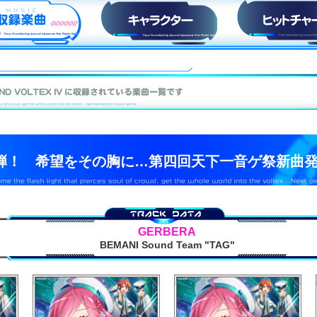
収録楽曲
キャラ紹介
ヒットチャー
1弾！ 希望をその胸に…第四回天下一音ゲ祭新曲
GERBERA
BEMANI Sound Team "TAG"