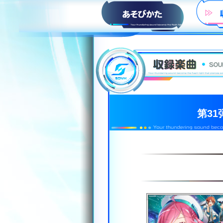
HOW to PLAY
第3