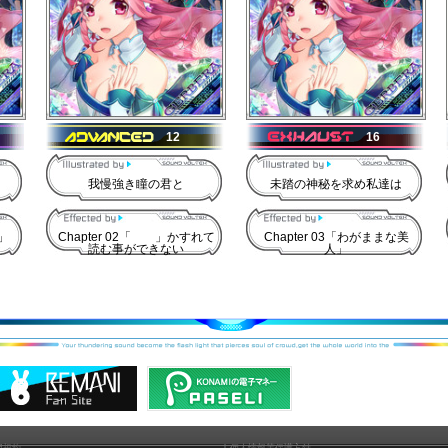
12
16
我慢強き瞳の君と
未踏の神秘を求め私達は
」
Chapter 02「 」かすれて
Chapter 03「わがままな美
読む事ができない
人」