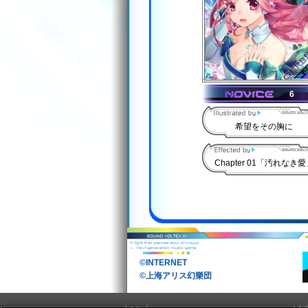
6
希望をその胸に
Chapter 01「汚れなき愛
©INTERNET
©上海アリス幻樂団