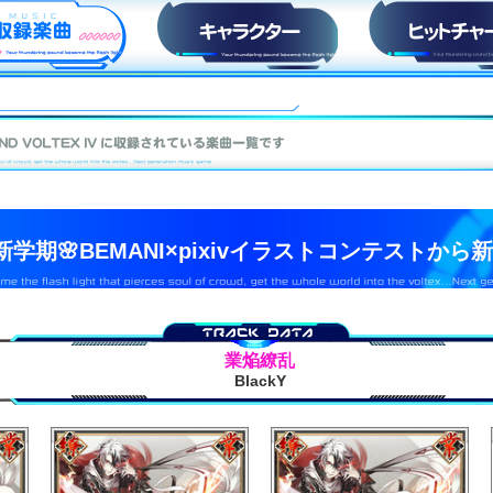
収録楽曲
キャラ紹介
ヒットチャー
新学期🌸BEMANI×pixivイラストコンテストか
業焔繚乱
BlackY