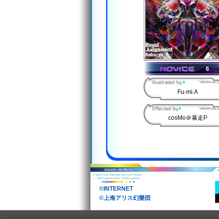
6
Fu-mi.A
cosMo＠暴走P
©INTERNET
©上海アリス幻樂団