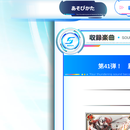
HOW to PLAY
第41弾！ 