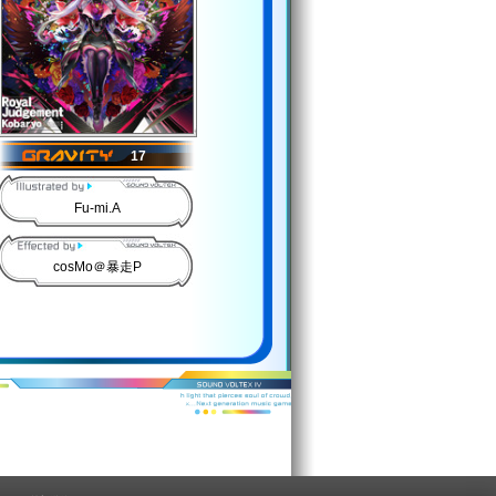
17
Fu-mi.A
cosMo＠暴走P