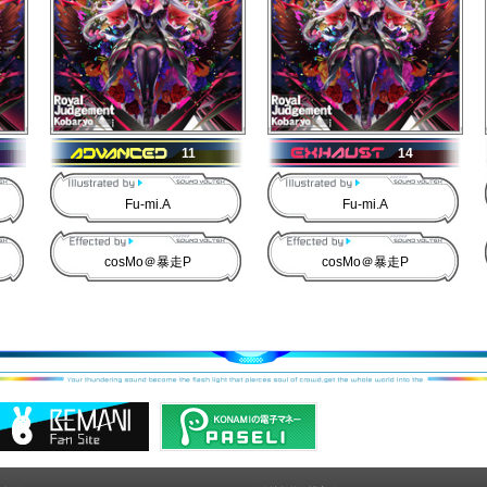
11
14
Fu-mi.A
Fu-mi.A
cosMo＠暴走P
cosMo＠暴走P