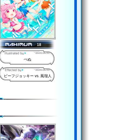
18
ぺぬ
ビーフジョッキー vs. 風瑠人