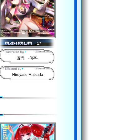
17
蒼弐 -何卒-
Hiroyasu Matsuda