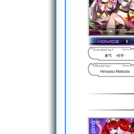
5
蒼弐 -何卒-
Hiroyasu Matsuda