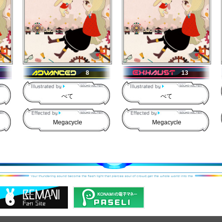
8
13
べて
べて
Megacycle
Megacycle