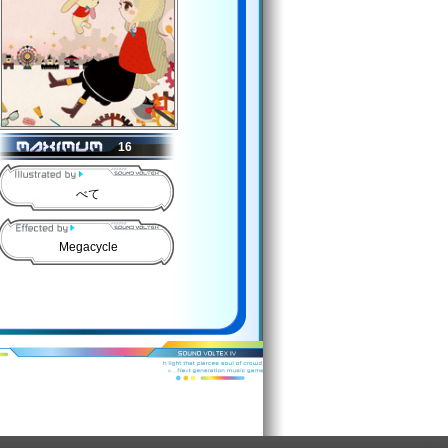
16
べて
Megacycle