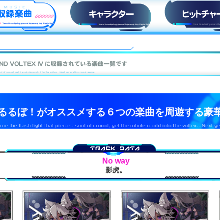
収録楽曲
キャラ紹介
ヒットチャー
冊るるぼ！がオススメする６つの楽曲を周遊する豪
No way
影虎。