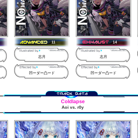
11
14
志月
志月
凹ーダー凸ード
凹ーダー凸ード
Coldlapse
Aoi vs. r0y