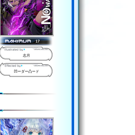
17
志月
凹ーダー凸ード