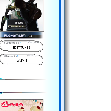
16
EXIT TUNES
WMM-E