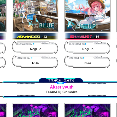
13
16
Nogi-To
Nogi-To
NOX
NOX
Akzeriyyuth
Team&Dj Grimoire