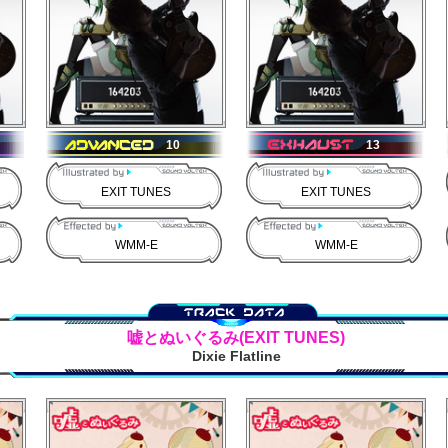
10
13
EXIT TUNES
EXIT TUNES
WMM-E
WMM-E
嘘とぬいぐるみ(EXIT TUNES)
Dixie Flatline