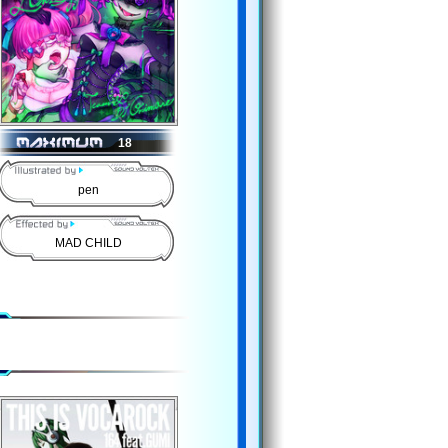
18
pen
MAD CHILD