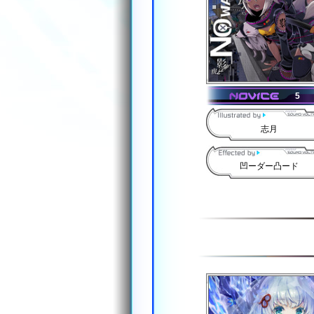
5
志月
凹ーダー凸ード