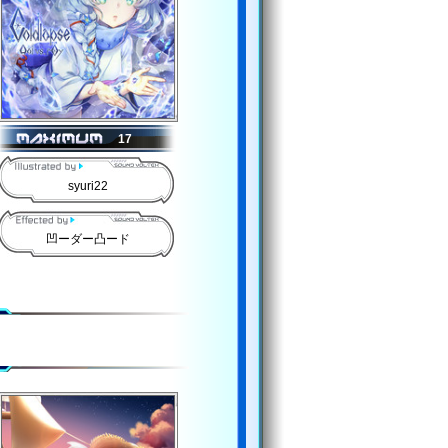
17
syuri22
凹ーダー凸ード