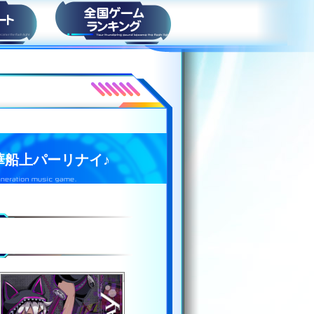
ト
スコアランキング
華船上パーリナイ♪