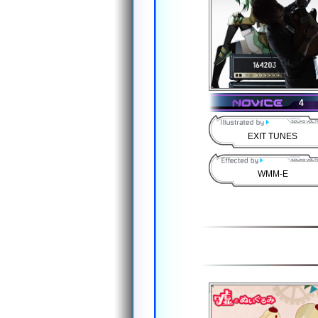
4
EXIT TUNES
WMM-E