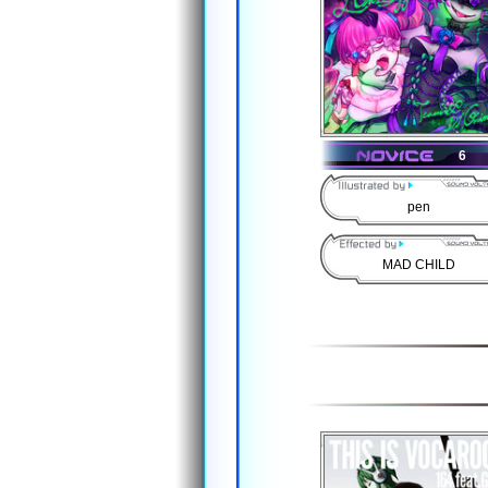
6
pen
MAD CHILD