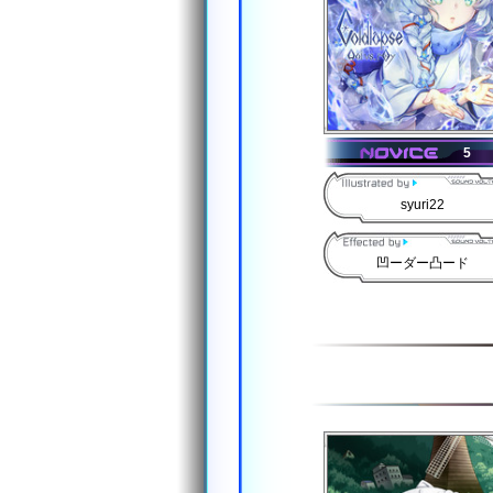
5
syuri22
凹ーダー凸ード