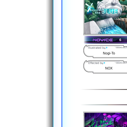
6
Nogi-To
NOX