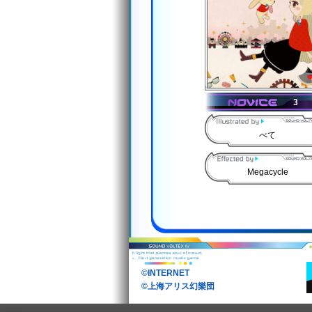
3
べて
Megacycle
©INTERNET
©上海アリス幻樂団