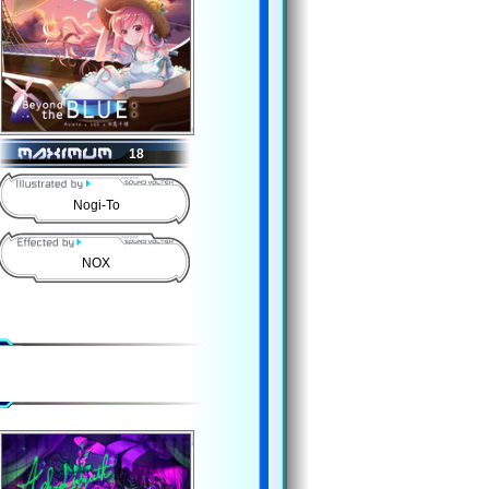
18
Nogi-To
NOX