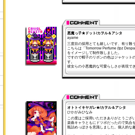
悪魔っ子★ドット/カヲル＆アシタ
ayame
三度目の採用とても嬉しいです、有り難
こちらは「Tomorrow Perfume (tpz Des
をイメージして制作致しました。
ですので帽子のリボンの色はジャケット
す。
彼女らの小悪魔的な可愛らしさが表現で
オトトイキヤガレ★/カヲル＆アシタ
ひかがみひなみ
この度はご採用いただきありがとうござ
楽曲キャラともにドツボだったので気合
瓶詰めっぽさを意識しました。個人的な