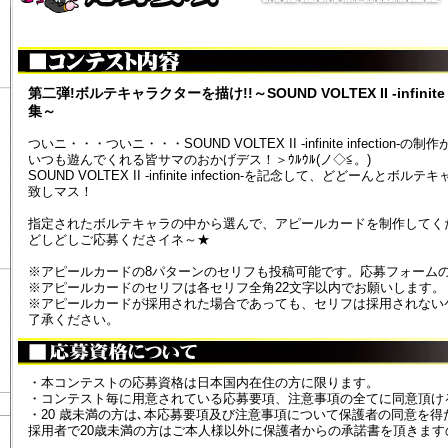
第二弾!ボルテキャラクターを描け!!～SOUND VOLTEX II -infinit
集～
ついニ・・・ついニ・・・SOUND VOLTEX II -infinite infection-
いつも遊んでくれる皆サマのおかげデス！＞ｳﾙｳﾙ(ノ◇≦。)
SOUND VOLTEX II -infinite infection-を記念して、どどー
致しマス！
指定されたボルテキャラの中から選んで、アピールカードを制作してく
どしどしご応募くださイネ～★
※アピールカードの8パターンのセリフも投稿可能です。応募フォーム
※アピールカードのセリフは各セリフ全角22文字以内でお願いします。
※アピールカードが採用された場合であっても、セリフは採用されない
了承ください。
・本コンテストの応募資格は日本国内在住の方に限ります。
・コンテスト毎に用意されている応募要項、注意事項の全てに同意頂け
・20 歳未満の方は､本応募要項及び注意事項について保護者の同意を
採用者で20歳未満の方はご本人様以外に保護者からの承諾書を頂きま