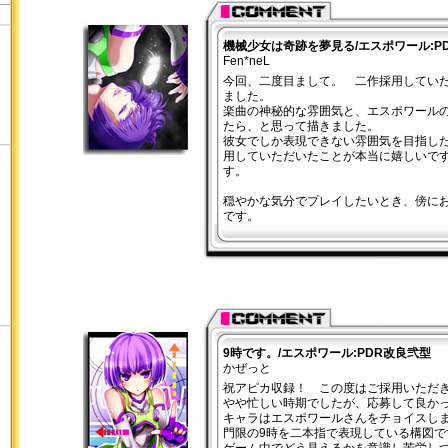
機械少女は奇跡を夢見る/エスポワール:P
Fen*neL
今回、二度目まして。 二作採用してい
ました。
楽曲の神秘的な雰囲気と、エスポワール
たら、と思って描きました。
彼女でしか表現できない雰囲気を目指し
用していただいたことが本当に嬉しいで
す。
穏やかな気分でプレイしたいとき、傍に
です。
9時です。/エスポワール:PDR改良弐型
かぜっと
祝アピカ収録！ この度はご採用いただ
やや忙しい時期でしたが、応募して良か
キャラはエスポワールさんをチョイスし
門限の9時を二本指で表現している構図で