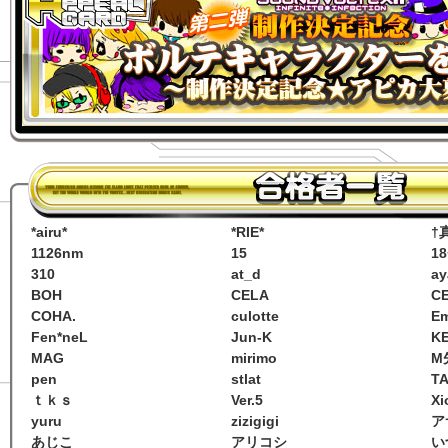
*airu*
*RIE*
†
1126nm
15
18
310
at_d
a
BOH
CELA
C
COHA.
culotte
E
Fen*neL
Jun-K
K
MAG
mirimo
M
pen
stlat
TA
ｔｋｓ
Ver.5
Xi
yuru
zizigigi
ア
あじこ
アリコシ
い