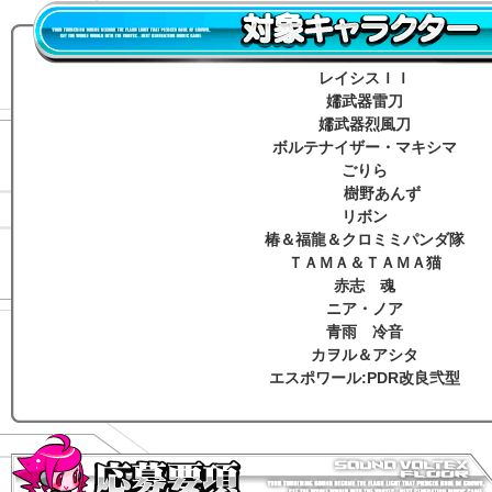
レイシスＩＩ
嬬武器雷刀
嬬武器烈風刀
ボルテナイザー・マキシマ
ごりら
樹野あんず
リボン
椿＆福龍＆クロミミパンダ隊
ＴＡＭＡ＆ＴＡＭＡ猫
赤志 魂
ニア・ノア
青雨 冷音
カヲル＆アシタ
エスポワール:PDR改良弐型