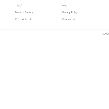
ヘルプ
FAQ
Terms of Service
Privacy Policy
マナー＆ルール
Contact Us
©2026