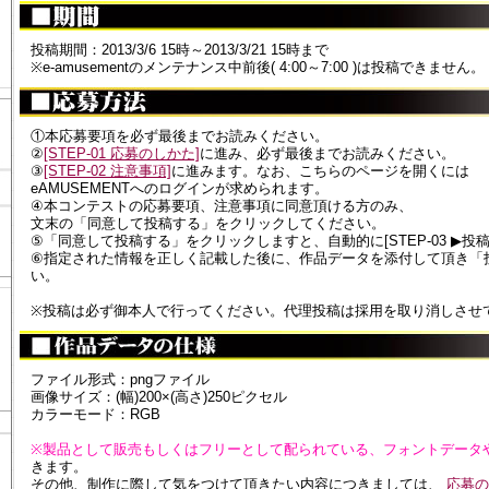
投稿期間：2013/3/6 15時～2013/3/21 15時まで
※e-amusementのメンテナンス中前後( 4:00～7:00 )は投稿できません。
①本応募要項を必ず最後までお読みください。
②
[STEP-01 応募のしかた]
に進み、必ず最後までお読みください。
③
[STEP-02 注意事項]
に進みます。なお、こちらのページを開くには
eAMUSEMENTへのログインが求められます。
④本コンテストの応募要項、注意事項に同意頂ける方のみ、
文末の「同意して投稿する」をクリックしてください。
⑤「同意して投稿する」をクリックしますと、自動的に[STEP-03 ▶投
⑥指定された情報を正しく記載した後に、作品データを添付して頂き「
い。
※投稿は必ず御本人で行ってください。代理投稿は採用を取り消しさせ
ファイル形式：pngファイル
画像サイズ：(幅)200×(高さ)250ピクセル
カラーモード：RGB
※製品として販売もしくはフリーとして配られている、フォントデータ
きます。
その他、制作に際して気をつけて頂きたい内容につきましては、
応募の