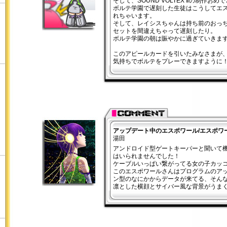
そして、SOUND VOLTEX Ⅱの制作お
ボルテ学園で遅刻した生徒はこうしてエ
れちゃいます。
そして、レイシスちゃんは持ち前のおっ
セットを間違えちゃって遅刻したり。
ボルテ学園の朝は賑やかに過ぎていきま
このアピールカードを引いたみなさまが
気持ちでボルテをプレーできますように
アップデート中のエスポワール/エスポワー
湯田
アンドロイド型ゲートキーパーと聞いて
はいられませんでした！
ケーブルいっぱい繋がってる女の子カッ
このエスポワールさんはプログラムのア
ン型のなにかからデータが来てる、そん
凛とした横顔とサイバー風な背景がうま