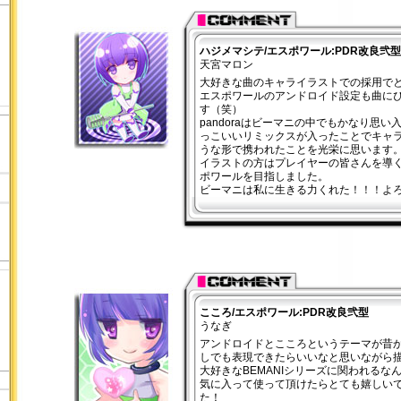
ハジメマシテ/エスポワール:PDR改良弐型
天宮マロン
大好きな曲のキャライラストでの採用で
エスポワールのアンドロイド設定も曲に
す（笑）
pandoraはビーマニの中でもかなり思い
っこいいリミックスが入ったことでキャ
うな形で携われたことを光栄に思います
イラストの方はプレイヤーの皆さんを導
ポワールを目指しました。
ビーマニは私に生きる力くれた！！！よろ
こころ/エスポワール:PDR改良弐型
うなぎ
アンドロイドとこころというテーマが昔
しでも表現できたらいいなと思いながら
大好きなBEMANIシリーズに関われるな
気に入って使って頂けたらとても嬉しい
た！