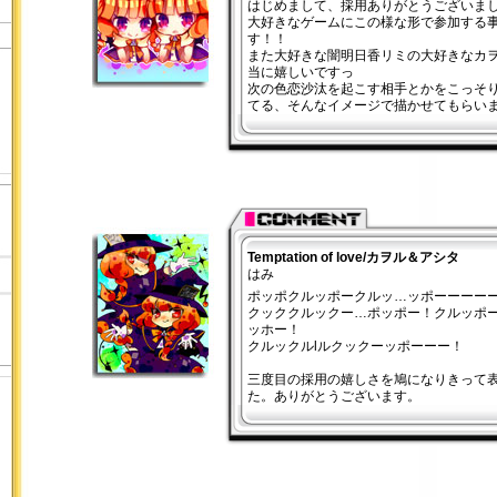
はじめまして、採用ありがとうございま
大好きなゲームにこの様な形で参加する
す！！
また大好きな闇明日香リミの大好きなカ
当に嬉しいですっ
次の色恋沙汰を起こす相手とかをこっそ
てる、そんなイメージで描かせてもらい
Temptation of love/カヲル＆アシタ
はみ
ポッポクルッポークルッ…ッポーーーー
クッククルックー…ポッポー！クルッポ
ッホー！
クルックルlルクックーッポーーー！
三度目の採用の嬉しさを鳩になりきって
た。ありがとうございます。