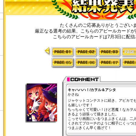
たくさんのご応募ありがとうござい
厳正なる選考の結果、こちらのアピールカードが
こちらのアピールカードは7月3日に配信
<<
1
2
3
4
5
6
7
8
キャハハハ！/カヲル＆アシタ
かさね
ジャケットコンテストに続き、アピカで
も嬉しいです！
ちっちゃくて可愛い！けど悪魔！なカヲ
きるよう頑張って描きました。
こっそり画面にいるつまぶきくんは、二
くされてブローチのように帽子にくっつ
つまぶきくん早く逃げて！