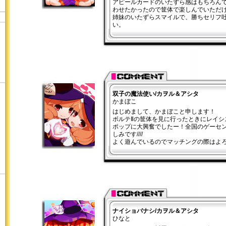
アピールカードのいたずら感はもちろん
わせたかったので筐体で楽しんでいただ
姉妹のいたずらスマイルで、勝ちセリフ
い。
双子の魔法使い/カヲル＆アシタ
かまぼこ
はじめまして、かまぼこと申します！
ボルテⅡの筐体を見に行ったときにレイシ
ポップに大興奮でしたー！全国のゲーセ
しみです////
よく遊んでいるのでマッチングの際はよ
ナイショバナシ/カヲル＆アシタ
ひなと