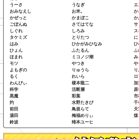
うーさ
うなぎ
エ
おみなえし
お米。
か
かぜっと
かまぼこ
か
ごぼんぬ
さてはてな
サ
しぐれ
しろみ
ス
タケミズ
とりたつ
に
はみ
ひかがみひなみ
ひ
ひょん
ふたるん
ふ
ほまれ
ミコノジ潮
み
モツ
やつき
や
よもぎの
りゅうら
り
るく
れいら
ロ
わんびぃ
榎本龍二
加
科学
活断層
原
黒魔
彩葉
市
灼
水野たきび
千
前田
鳥規らて
天
湯田
梅福めりぃ
煤
鈴波
雉本ユーヒ