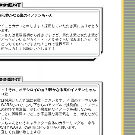
進化/静かなる嵐のイノテンちゃん
コ
ナイことカナコと申します！採用していただき真にありがとう
います。
テンさんは登場当初から好きですけど、男だよ派と女だよ派が
てどっちがいいんだろう・・・と５分ぐらい悩みましたが、や
りどっちでもいいですよね！これで世界平和！
も何卒よろしくお願いいたします！
に～？それ、オモシロイのぉ？/静かなる嵐のイノテンちゃん
きり君
度は採用いただき誠に有難うございます。 今回のテーマがGR
TY WARSなので、少し下からのアングルで挑発的に、イノテン
んの純粋で無邪気、少し小悪魔的なイメージを残しながら、
なことに興味津々でどこか不思議な雰囲気を…と、考えながら
ました。
テンちゃんというキャラクター自体のカラーリングも、今作
AVITY WARS』の画面にピッタリかと思います。
、宜しくお願い致します◎