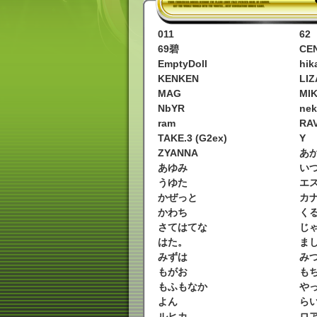
011
62
69碧
CE
EmptyDoll
hika
KENKEN
LIZ
MAG
MI
NbYR
ne
ram
RA
TAKE.3 (G2ex)
Y
ZYANNA
あ
あゆみ
い
うゆた
エ
かぜっと
カ
かわち
く
さてはてな
じ
はた。
ま
みずは
み
もがお
も
もふもなか
や
よん
ら
ルヒカ
ロ