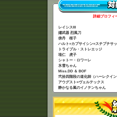
詳細プロフィ
レイシスIII
嬬武器 烈風刀
傍丹 桜子
ハルト=カプサイシン=スチプチサ
トライプル・ストレエッジ
埴仁 虎子
シャトー・ロワーレ
氷雪ちゃん
Miss.DD ＆ BOF
弐拾四階段の道化師（ハーレクイン
アウグスト=ヴェルテックス
静かなる嵐のイノテンちゃん