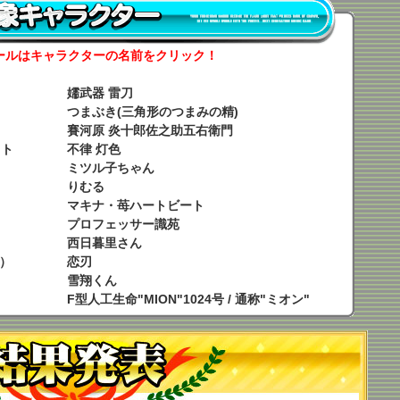
ールはキャラクターの名前をクリック！
嬬武器 雷刀
つまぶき(三角形のつまみの精)
賽河原 炎十郎佐之助五右衛門
ット
不律 灯色
ミツル子ちゃん
りむる
マキナ・苺ハートビート
プロフェッサー識苑
西日暮里さん
）
恋刃
雪翔くん
F型人工生命"MION"1024号 / 通称"ミオン"