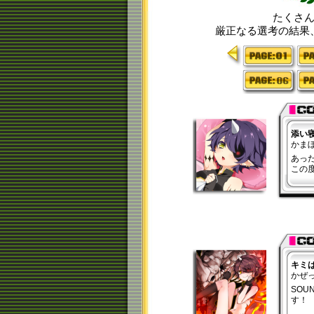
たくさ
厳正なる選考の結果
>>
1
6
添い
かま
あっ
この
キミ
かぜ
SOU
す！