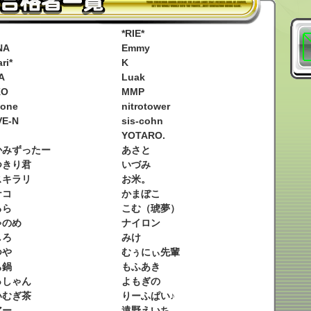
*RIE*
NA
Emmy
ri*
K
A
Luak
お問
KO
MMP
kone
nitrotower
VE-N
sis-cohn
YOTARO.
かみずったー
あさと
つきり君
いづみ
スキラリ
お米。
ナコ
かまぼこ
るら
こむ（琥夢）
ゃのめ
ナイロン
しろ
みけ
つや
むぅにぃ先輩
ち鍋
もふあき
っしゃん
よもぎの
いむぎ茶
りーふぱい♪
アー
遠野えいち