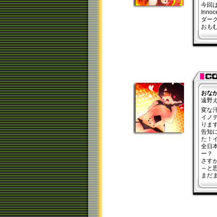
今回
Inn
ダーク
おも
おな
遠野
変な
イノ
りま
告知
た！
全日
ー？
さす
～と
まだ