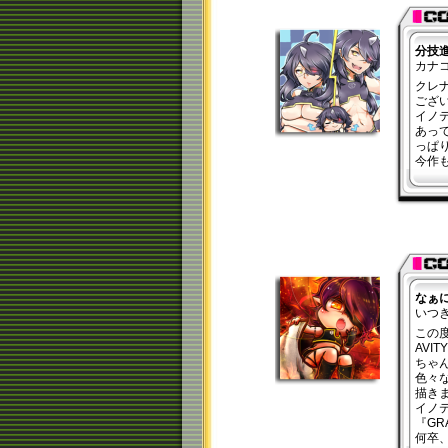
分技
カナ
クレ
ござ
イノ
あっ
っぱ
今作
なぁ
いつ
この
AVI
ちゃ
色々
描き
イノ
『GR
何卒