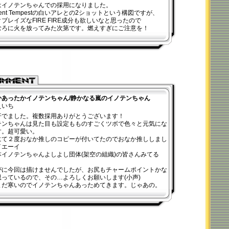
はイノテンちゃんでの採用になりました。
ocent Tempestの白いアレとの2ショットという構図ですが、
ブレイズなFIRE FIRE成分も欲しいなと思ったので
むろに火を放ってみた次第です。燃えすぎにご注意を！
かあったかイノテンちゃん/静かなる嵐のイノテンちゃん
えいち
汗でました。複数採用ありがとうございます！
テンちゃんは見た目も設定もものすごくツボで色々と元気にな
す。超可愛い。
にて２度おなか推しのコピーが付いてたのでおなか推ししまし
イエーイ
本イノテンちゃんよしよし団体(架空の組織)の皆さんみてる
がに今回は描けませんでしたが、お尻もチャームポイントかな
思っているので、その…よろしくお願いします(小声)
まだ寒いのでイノテンちゃんあっためてきます。じゃあの。