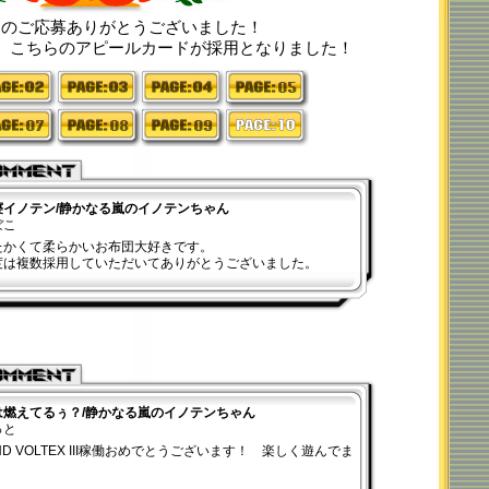
んのご応募ありがとうございました！
、こちらのアピールカードが採用となりました！
2
3
4
5
7
8
9
10
寝イノテン/静かなる嵐のイノテンちゃん
ぼこ
たかくて柔らかいお布団大好きです。
度は複数採用していただいてありがとうございました。
は燃えてるぅ？/静かなる嵐のイノテンちゃん
っと
ND VOLTEX III稼働おめでとうございます！ 楽しく遊んでま