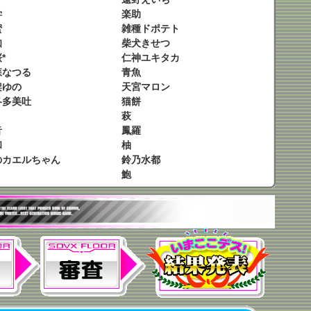
学
楽助
蜜
雑種ドポテト
知
柴犬きせつ
*
仁神ユキタカ
森なつる
青魚
架ゆの
天宮マロン
各多美吐
猫餅
萩
音
鳳羅
和
柚
のカエルちゃん
鈴乃水都
鮑