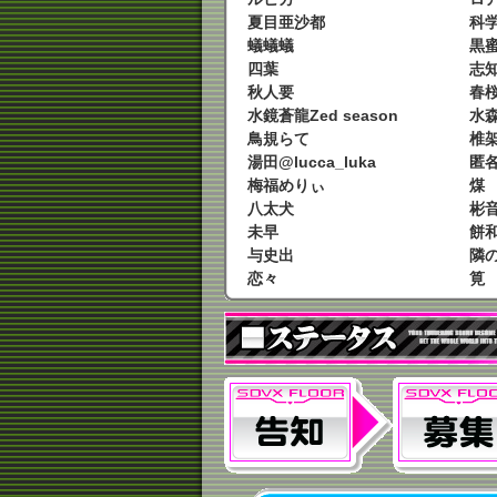
夏目亜沙都
科
蟻蟻蟻
黒
四葉
志
秋人要
春桜
水鏡蒼龍Zed season
水
鳥規らて
椎
湯田@lucca_luka
匿
梅福めりぃ
煤
八太犬
彬
未早
餅
与史出
隣
恋々
筧