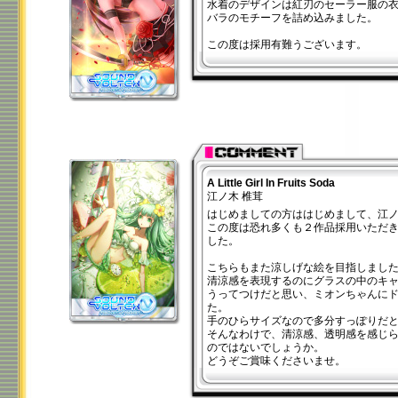
水着のデザインは紅刃のセーラー服の
バラのモチーフを詰め込みました。
この度は採用有難うございます。
A Little Girl In Fruits Soda
江ノ木 椎茸
はじめましての方ははじめまして、江ノ
この度は恐れ多くも２作品採用いただ
した。
こちらもまた涼しげな絵を目指しまし
清涼感を表現するのにグラスの中のキ
うってつけだと思い、ミオンちゃんに
た。
手のひらサイズなので多分すっぽりだ
そんなわけで、清涼感、透明感を感じ
のではないでしょうか。
どうぞご賞味くださいませ。