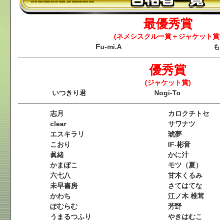
最優秀賞
(ネメシスクルー賞＋ジャケット賞
Fu-mi.A
も
優秀賞
(ジャケット賞)
いつきり君
Nogi-To
志月
カロクチトセ
clear
サワナツ
エスキラリ
琥夢
こおり
IF-彬音
眞緒
かに汁
かまぼこ
モツ（夏）
六七八
甘木くるみ
未早書房
さてはてな
かわち
江ノ木 椎茸
ぽむらむ
芳野
うまるつふり
やきはむこ