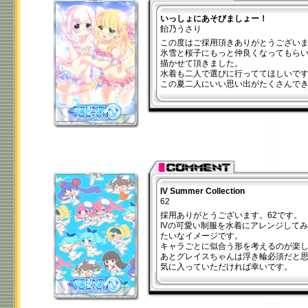
いっしょにあそびましょー！
飴乃うさり
この度はご採用頂きありがとうござい
氷雪と桜子にもっと仲良くなってもら
描かせて頂きました。
水着も二人で選びに行っててほしいで
この夏二人にいい思い出がたくさんで
IV Summer Collection
62
採用ありがとうございます。62です。
IVの可愛い制服を水着にアレンジして
たいなイメージです。
キャラごとに似合う形を考えるのが楽
あとグレイスちゃんは浮き輪必須だと
気に入っていただければ幸いです。