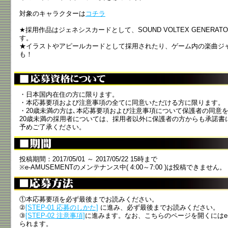
対象のキャラクターは
コチラ
★採用作品はジェネシスカードとして、SOUND VOLTEX GENERATOR 
す。
★イラストやアピールカードとして採用されたり、ゲーム内の楽曲ジ
も！
・日本国内在住の方に限ります。
・本応募要項および注意事項の全てに同意いただける方に限ります。
・20歳未満の方は､本応募要項および注意事項について保護者の同意
20歳未満の採用者については、採用者以外に保護者の方からも承諾書
予めご了承ください。
投稿期間：2017/05/01 ～ 2017/05/22 15時まで
※e-AMUSEMENTのメンテナンス中( 4:00～7:00 )は投稿できません。
①本応募要項を必ず最後までお読みください。
②
[STEP-01 応募のしかた]
に進み、必ず最後までお読みください。
③
[STEP-02 注意事項]
に進みます。なお、こちらのページを開くにはe-
られます。