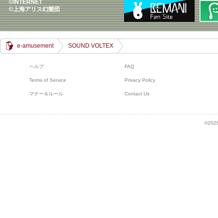
©INTERNET
©上海アリス幻樂団
e-amusement
SOUND VOLTEX
ヘルプ
FAQ
Terms of Service
Privacy Policy
マナー＆ルール
Contact Us
©2026