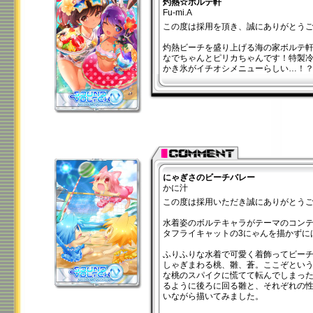
灼熱☆ボルテ軒
Fu-mi.A
この度は採用を頂き、誠にありがとう
灼熱ビーチを盛り上げる海の家ボルテ
なでちゃんとピリカちゃんです！特製
かき氷がイチオシメニューらしい…！
にゃぎさのビーチバレー
かに汁
この度は採用いただき誠にありがとう
水着姿のボルテキャラがテーマのコン
タフライキャットの3にゃんを描かずに
ふりふりな水着で可愛く着飾ってビー
しゃぎまわる桃、雛、蒼。ここぞとい
な桃のスパイクに慌てて転んでしまっ
るように後ろに回る雛と、それぞれの
いながら描いてみました。