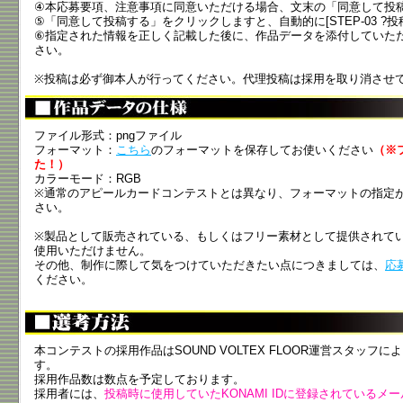
④本応募要項、注意事項に同意いただける場合、文末の「同意して投
⑤「同意して投稿する」をクリックしますと、自動的に[STEP-03 ?投
⑥指定された情報を正しく記載した後に、作品データを添付していた
さい。
※投稿は必ず御本人が行ってください。代理投稿は採用を取り消させ
ファイル形式：pngファイル
フォーマット：
こちら
のフォーマットを保存してお使いください
（※
た！）
カラーモード：RGB
※通常のアピールカードコンテストとは異なり、フォーマットの指定
さい。
※製品として販売されている、もしくはフリー素材として提供されて
使用いただけません。
その他、制作に際して気をつけていただきたい点につきましては、
応
ください。
本コンテストの採用作品はSOUND VOLTEX FLOOR運営スタッ
す。
採用作品数は数点を予定しております。
採用者には、
投稿時に使用していたKONAMI IDに登録されているメ