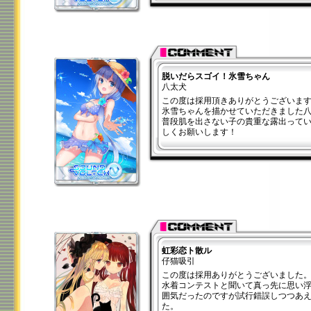
脱いだらスゴイ！氷雪ちゃん
八太犬
この度は採用頂きありがとうございま
氷雪ちゃんを描かせていただきました
普段肌を出さない子の貴重な露出って
しくお願いします！
虹彩恋ト散ル
仔猫吸引
この度は採用ありがとうございました
水着コンテストと聞いて真っ先に思い
囲気だったのですが試行錯誤しつつあ
た。