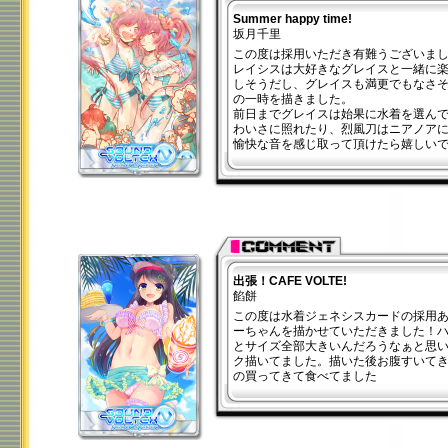
Summer happy time!
坂月千里
この度は採用いただき有難うございま
レイシスは大好きなグレイスと一緒に
しそうだし、グレイスも満更でもなさ
の一時を描きました。
前日までグレイスは始果に水着を選ん
わいさに照れたり、烈風刀はニアノア
愉快な音を感じ取って頂けたら嬉しい
出張！CAFE VOLTE!
餡餅
この度は水着ジェネシスカードの採用
ーちゃんを描かせていただきました！
とサイズ全部大きいんだろうなぁと思
ク描いてました。描いた後お腹すいて
の買ってきて食べてました