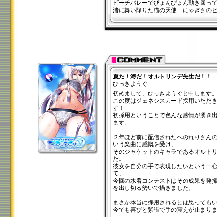
ビーチバレーでぴょんぴょん動き回っ
渚に舞い降りた猫の天使…にゃぎさの
夏だ！海だ！オルトリンデ先生だ！！
ひっきようぐ
初めまして、ひっきようぐと申します
この度はジェネシスカード採用いただ
す！
初採用ということで色んな感情が湧き
ます。
２年ほど前に配信されたぺのれりさんの「Pres
いう楽曲に感慨を受け、
そのジャケットのキャラであるオルト
た。
彼女を自分の手で表現したいという一
て、
今回の水着コンテストはその成果を発
を出し切る勢いで描きました。
まさか本当に採用されるとは思っても
今でも喜びと緊張で手の震えが止まり