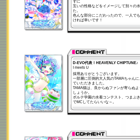
ずに
互いの性格などをイメージして別々の
た。
色んな部分にこだわったので、一人で
ければ幸いです！
D-EVO代表！HEAVENLY CHIPTUNE♪
I meets U
採用ありがとうございます。
一部層に圧倒的大人気のTAMAちゃん
ていただきました。
TAMA猫は、良からぬファンが寄らぬ
しょうか。
ボルテ学園の水着コンテスト、つまぶ
でMCしてたらいいな～。