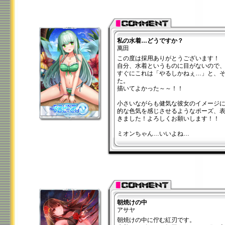
私の水着…どうですか？
萬田
この度は採用ありがとうございます！
自分、水着というものに目がないので
すぐにこれは「やるしかねぇ…」と、
た。
描いてよかった～～！！
小さいながらも健気な彼女のイメージ
的な色気を感じさせるようなポーズ、
きました！よろしくお願いします！！
ミオンちゃん…いいよね…
朝焼けの中
アサヤ
朝焼けの中に佇む紅刃です。