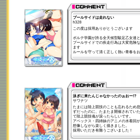
プールサイドは走れない
h328
この度は採用ありがとうございます
ボルテ学園が誇る全天候型駿足乙女達
プールサイドでの疾走行為は大変危険
ます
ルールを守って清く正しく熱い青春を
泳ぎに来たんじゃなかったのぉおー!?
サワナツ
たまには陸上競技のことも忘れるため
ずだったのに、たまたま開催されてい
て陸上競技魂が滾ったらしいです。
アペックス・四姉妹のアニメの水着回
想像しながら楽しく描きました。
採用いただき有難うございました！