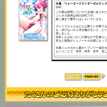
水遁・ウォータースライダーボルテッ
ZetC
この度は採用していただき誠にありが
ジェネカ採用は初のZetCです。
嬉し過ぎて勝手にはしゃいでいます。
グレイスちゃんはどんな際どい水着で
も、泳げないから浮き輪がないと…と
思いました。
京終くんはせっかくの海なので忍者ら
見ると狐面がシュノーケル仕様になっ
水着ジェネカから夏のヘブンリー成分
ということで、何卒、何卒、何卒、宜
>>
1
2