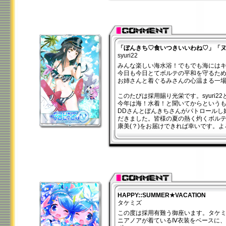
「ぼんきち♡食いつきいいわね♡」「
syuri22
みんな楽しい海水浴！でもでも海には
今日も今日とてボルテの平和を守るた
お姉さんと着ぐるみさんの心温まる一
このたびは採用賜り光栄です。syuri2
今年は海！水着！と聞いてからという
DDさんとぼんきちさんがパトロールし
だきました。皆様の夏の熱く灼くボル
康美(？)をお届けできれば幸いです。
HAPPY::SUMMER★VACATION
タケミズ
この度は採用有難う御座います。タケ
ニアノアが着ているⅣ衣装をベースに