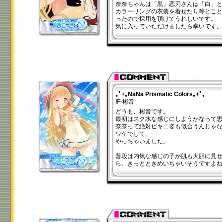
奈奈ちゃんは「黒」恋刃さんは「白」
カラーリングの衣装を着せたり等とこ
ったので採用を頂けてうれしいです。
気に入っていただけましたら幸いです
｡ﾟ+｡NaNa Prismatic Colors｡+ﾟ｡
IF-彬音
どうも、彬音です。
最初はスク水な感じにしようかなって
奈奈って絶対ビキニ姿も似合うんじゃ
ワケでして。
やっちゃいました。
普段は内気な感じの子が肌も大胆に見
ら、きっとときめいちゃいそうですよ