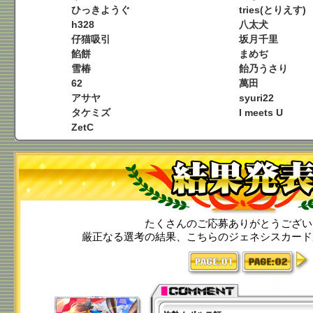
ひっきようぐ
tries(とりえす)
h328
八太犬
仔猫吸引
坂月千里
餡餅
まめぢ
雪椿
飴乃うさり
62
萬田
アサヤ
syuri22
タケミズ
I meets U
ZetC
たくさんのご応募ありがとうござい
厳正なる選考の結果、こちらのジェネシスカード
>>
1
2