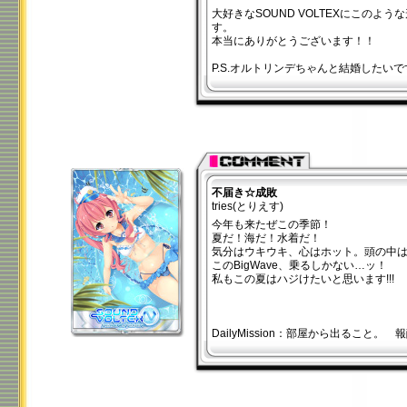
大好きなSOUND VOLTEXにこのよ
す。
本当にありがとうございます！！
P.S.オルトリンデちゃんと結婚したいで
不届き☆成敗
tries(とりえす)
今年も来たぜこの季節！
夏だ！海だ！水着だ！
気分はウキウキ、心はホット。頭の中はPar
このBigWave、乗るしかない…ッ！
私もこの夏はハジけたいと思います!!!
DailyMission：部屋から出ること。