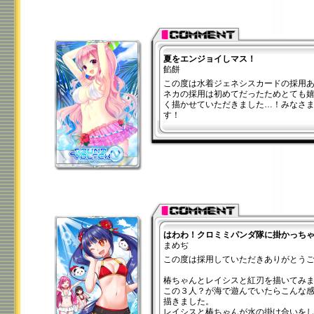
夏をエンジョイしマス！
餡餅
この度は水着ジェネシスカードの採用
ネカの採用は初めてだったためとても
く描かせていただきました…！みなさ
す！
はわわ！クロミミパンダ隊に掛かっち
まめぢ
この度は採用していただきありがとう
椿ちゃんとレイシスと紅刃を描いてみ
この３人？が海で遊んでいたらこんな
描きました。
レイシスと椿ちゃんが水の掛け合いを