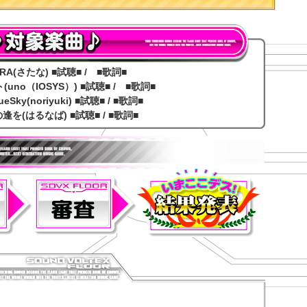
RA(さたな)
■試聴■ /
■歌詞■
no（IOSYS）)
■試聴■ /
■歌詞■
(noriyuki)
■試聴■ /
■歌詞■
を(はるなば)
■試聴■ /
■歌詞■