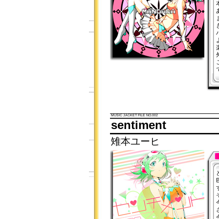
MUSIC JACKET FILE NO.002
sentiment
雉本ユーヒ