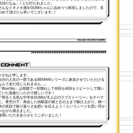
歌詞だなぁ...！と心打たれました。
そんなトキメキ感をGUMIちゃんに込めつつ表現しましたので、見
つめて頂けたら幸いでございます...!
かさねと申します。
自分の人生の一部であるBEMANIシリーズに参加させていただける
なんて未だ信じられません…。
「BlueSky」は視聴で一目惚れして何回も何回もリピートして聴い
ていた楽曲だったので嬉しいです！
『明るく元気な中学生GUMIが主人公のラブストーリー』をテーマ
に、青空の下、再会した幼馴染の彼と丘の上まで駆け上がり、精一
杯の笑顔で振り返りさあ想いを伝えよう！というシーンを思い浮か
べながら描きました。
採用いただきありがとうございました！