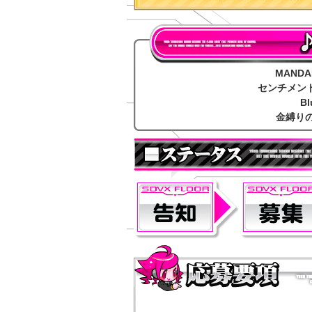
MANDA
センチメント(u
BlueSky
金縛りの逢