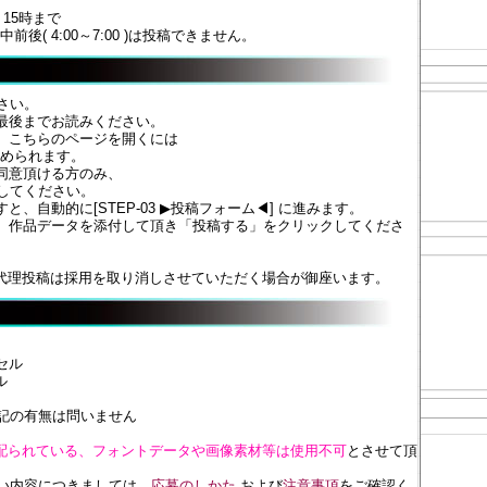
3 15時まで
前後( 4:00～7:00 )は投稿できません。
さい。
最後までお読みください。
、こちらのページを開くには
が求められます。
同意頂ける方のみ、
してください。
、自動的に[STEP-03 ▶投稿フォーム◀] に進みます。
、作品データを添付して頂き「投稿する」をクリックしてくださ
代理投稿は採用を取り消しさせていただく場合が御座います。
セル
ル
記の有無は問いません
配られている、フォントデータや画像素材等は使用不可
とさせて頂
い内容につきましては、
応募のしかた
および
注意事項
をご確認く