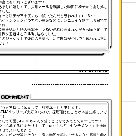
本当に有り難うございます！
あまりに嬉しくて、採用メールを確認した瞬間に椅子から滑り落ち
ました。
きっと現実が三十度ぐらい傾いたんだと思われます( ・3・)
ハイテンションかつ力強い曲調なのにアンニュイな歌詞…素敵です
よね。
楽曲を聴いた時の衝撃を、明るい色彩に囲まれながらも瞳を閉じて
外界を遮断するGUMIに込めました。
このジャケットで楽曲の素晴らしい雰囲気が少しでも伝われば幸い
です！
どうも皆様はじめまして、雉本ユーヒと申します。
BEMANIシリーズ大好きなので、採用頂けたことが本当に嬉しいで
す！
そして可愛いGUMIちゃんを描くことができてとても幸せです！
今回応募するにあたりまして、unoさんの「センチメント」を拝聴
させて頂いたときに、
今にも想いが溢れそうな、春の季節を感じさせるような素敵な曲と