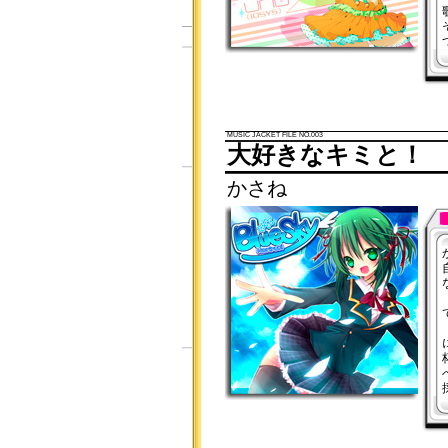
MUSIC JACKET FILE NO.003
大好きなキミと！
かさね