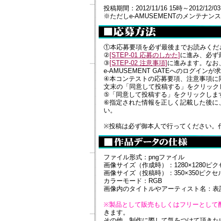
投稿期間：2012/11/16 15時～2012/12/0
※ただしe-AMUSEMENTのメンテナンス中
①本応募要項を必ず最後までお読みくだ
②
[STEP-01 応募のしかた]
に進み、必ず
③
[STEP-02 注意事項]
に進みます。なお
e-AMUSEMENT GATEへのログイン
④本コンテストの応募要項、注意事項に
文末の「同意して投稿する」をクリック
⑤「同意して投稿する」をクリックしますと
⑥指定された情報を正しく記載した後に
い。
※投稿は必ず御本人で行ってください。
ファイル形式：pngファイル
画像サイズ（作成時）：1280×1280ピク
画像サイズ（投稿時）：350×350ピクセ
カラーモード：RGB
画像内のタイトルやアーティスト名：表
※製品として販売もしくはフリーとして
きます。
その他、制作に際して気をつけて頂きた