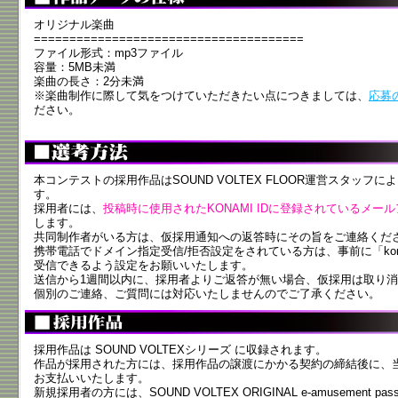
オリジナル楽曲
======================================
ファイル形式：mp3ファイル
容量：5MB未満
楽曲の長さ：2分未満
※楽曲制作に際して気をつけていただきたい点につきましては、
応募
ださい。
本コンテストの採用作品はSOUND VOLTEX FLOOR運営スタッ
す。
採用者には、
投稿時に使用されたKONAMI IDに登録されているメー
します。
共同制作者がいる方は、仮採用通知への返答時にその旨をご連絡くだ
携帯電話でドメイン指定受信/拒否設定をされている方は、事前に「kon
受信できるよう設定をお願いいたします。
送信から1週間以内に、採用者よりご返答が無い場合、仮採用は取り
個別のご連絡、ご質問には対応いたしませんのでご了承ください。
採用作品は SOUND VOLTEXシリーズ に収録されます。
作品が採用された方には、採用作品の譲渡にかかる契約の締結後に、
お支払いいたします。
新規採用者の方には、SOUND VOLTEX ORIGINAL e-amusement