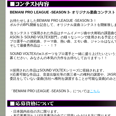
BEMANI PRO LEAGUE -SEASON 3- オリジナル楽曲コンテスト
お待たせしましたBEMANI PRO LEAGUE -SEASON 3-！
ボルテのBPL開催を記念して、オリジナル楽曲コンテストを開催致し
当コンテストで採用された作品はチームイメージ曲や大将戦の課題曲など、「B
ASON 3- SOUND VOLTEX部門」の様々なシーンで使用される予定
プロ選手への挑戦曲、テーマ曲、熱い曲、エモい曲、ジャンルはなん
そして最優秀作品は・・・！？
SOUND VOLTEXのeスポーツをプロ選手と一緒に盛り上げたいと
募ください。みなさんの本気の力作をお待ちしておりますっ！！
※採用された作品はSOUND VOLTEXシリーズに収録されます。
※応募可能な作品は、音楽出版社等の第三者への権利の譲渡や、JAS
委託をしていない楽曲(当社へ権利を譲渡することが可能な楽曲)のみ
「BEMANI PRO LEAGUE -SEASON 3-」については
こちら
・日本国内在住の方に限ります。
・本応募要項および注意事項の全てに同意いただける方に限ります。