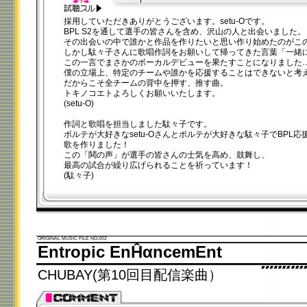
00:00
/
00:20
採用していただきありがとうございます。setu-Oです。
BPL S2を通して選手の皆さんを含め、沢山の人と出会いました。
その出会いの中で誰かと作品を作りたいと思い作り始めたのがこ
しかし駄々子さんに歌唱作詞をお願いして帰ってきた言葉「一緒
この一言でまさかのボーカルデビューを果たすことになりました
僕の立場上、特定のチームや誰かを応援することはできないと考
だからこそ全チームの背中を押す、推す曲。
トキノコエトよろしくお願いいたします。
(setu-O)
作詞と歌唱を担当しました駄々子です。
ボルテが大好きなsetu-Oさんとボルテが大好きな駄々子でBPL
歌を作りました！
この「鬨の声」が選手の皆さんの士気を高め、鼓舞し、
最高の試合が繰り広げられることを祈っています！
(駄々子)
ORIGINAL MUSIC FILE NO.002
Entropic EnĤαncemEnt
CHUBAY(第10回目配信楽曲）