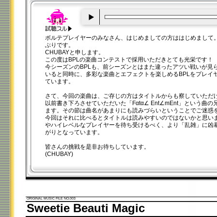
00:00
/
00:20
ボルテプレイヤーのみなさん、はじめましての方ははじめまして
ぶりです。
CHUBAYと申します。
この度はBPLの楽曲コンテストで採用いただきとても光栄です！
今シーズンのBPLも、前シーズンとはまた違ったアツい戦いが見
いると同時に、多彩な楽曲とエフェクトを楽しめるBPLをプレイ
ています。
さて、今回の楽曲は、ご存じの方はタイトルからも察していただ
以前書き下ろさせていただいた「Fαtα∠ Ent∠mEnt」という曲
ます。その節は曲名があまりにも読みづらいということでご迷惑
今回はそれに比べるとタイトルは読みやすいのではないかと思いま
やハイレベルなプレイヤーを待ち受けるべく、より「乱雑」に凶
がりとなっています。
皆さんの挑戦を是非お待ちしています。
(CHUBAY)
ORIGINAL MUSIC FILE NO.003
Sweetie Beauti Magic