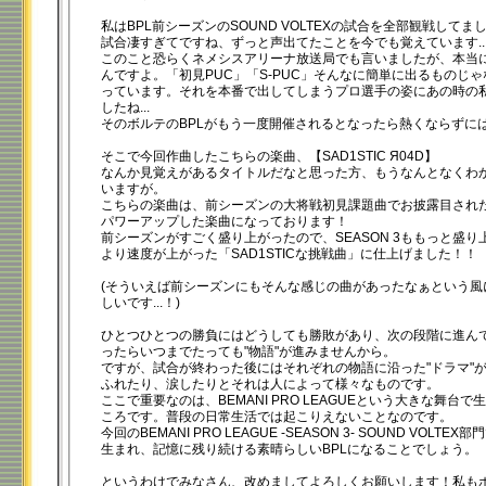
私はBPL前シーズンのSOUND VOLTEXの試合を全部観戦して
試合凄すぎてですね、ずっと声出てたことを今でも覚えています...
このこと恐らくネメシスアリーナ放送局でも言いましたが、本当
んですよ。「初見PUC」「S-PUC」そんなに簡単に出るものじ
っています。それを本番で出してしまうプロ選手の姿にあの時の
したね...
そのボルテのBPLがもう一度開催されるとなったら熱くならずに
そこで今回作曲したこちらの楽曲、【SAD1STIC Я04D】
なんか見覚えがあるタイトルだなと思った方、もうなんとなくわ
いますが。
こちらの楽曲は、前シーズンの大将戦初見課題曲でお披露目され
パワーアップした楽曲になっております！
前シーズンがすごく盛り上がったので、SEASON 3ももっと盛
より速度が上がった「SAD1STICな挑戦曲」に仕上げました！！
(そういえば前シーズンにもそんな感じの曲があったなぁという風
しいです...！)
ひとつひとつの勝負にはどうしても勝敗があり、次の段階に進ん
ったらいつまでたっても"物語"が進みませんから。
ですが、試合が終わった後にはそれぞれの物語に沿った"ドラマ"
ふれたり、涙したりとそれは人によって様々なものです。
ここで重要なのは、BEMANI PRO LEAGUEという大きな舞台で
ころです。普段の日常生活では起こりえないことなのです。
今回のBEMANI PRO LEAGUE -SEASON 3- SOUND VOLT
生まれ、記憶に残り続ける素晴らしいBPLになることでしょう。
というわけでみなさん、改めましてよろしくお願いします！私も