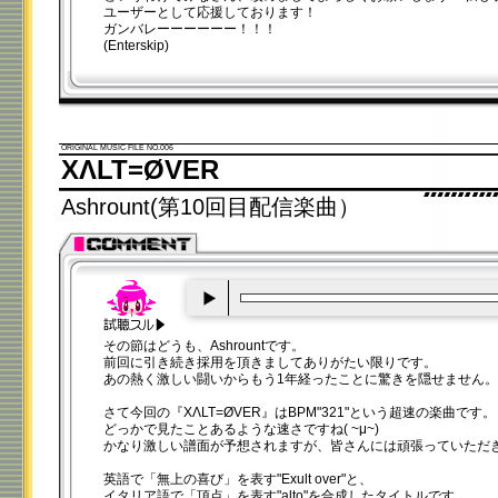
ユーザーとして応援しております！
ガンバレーーーーーー！！！
(Enterskip)
ORIGINAL MUSIC FILE NO.006
XΛLT=ØVER
Ashrount(第10回目配信楽曲）
00:00
/
00:20
その節はどうも、Ashrountです。
前回に引き続き採用を頂きましてありがたい限りです。
あの熱く激しい闘いからもう1年経ったことに驚きを隠せません。
さて今回の『XΛLT=ØVER』はBPM"321"という超速の楽曲です。
どっかで見たことあるような速さですね( ~μ~)
かなり激しい譜面が予想されますが、皆さんには頑張っていただ
英語で「無上の喜び」を表す"Exult over"と、
イタリア語で「頂点」を表す"alto"を合成したタイトルです。