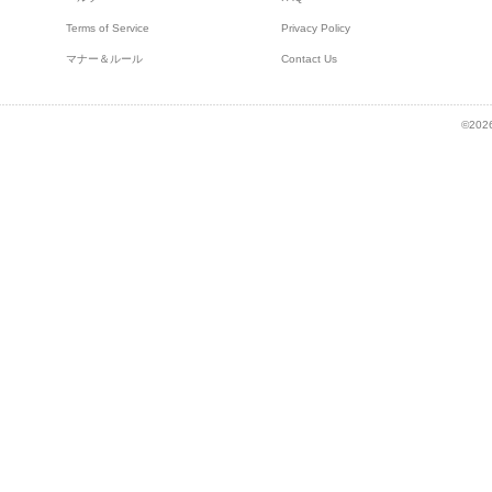
Terms of Service
Privacy Policy
マナー＆ルール
Contact Us
©2026