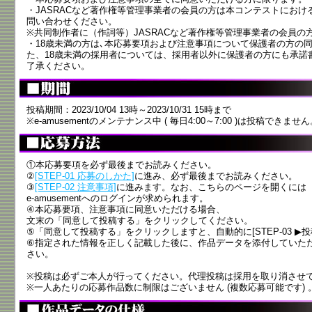
・JASRACなど著作権等管理事業者の会員の方は本コンテストにお
問い合わせください。
※共同制作者に（作詞等）JASRACなど著作権等管理事業者の会員の
・18歳未満の方は､本応募要項および注意事項について保護者の方の
た、18歳未満の採用者については、採用者以外に保護者の方にも承諾
了承ください。
投稿期間：2023/10/04 13時～2023/10/31 15時まで
※e-amusementのメンテナンス中 ( 毎日4:00～7:00 )は投稿できませ
①本応募要項を必ず最後までお読みください。
②
[STEP-01 応募のしかた]
に進み、必ず最後までお読みください。
③
[STEP-02 注意事項]
に進みます。なお、こちらのページを開くには
e-amusementへのログインが求められます。
④本応募要項、注意事項に同意いただける場合、
文末の「同意して投稿する」をクリックしてください。
⑤「同意して投稿する」をクリックしますと、自動的に[STEP-03 ▶
⑥指定された情報を正しく記載した後に、作品データを添付していた
さい。
※投稿は必ずご本人が行ってください。代理投稿は採用を取り消させ
※一人あたりの応募作品数に制限はございません (複数応募可能です) 