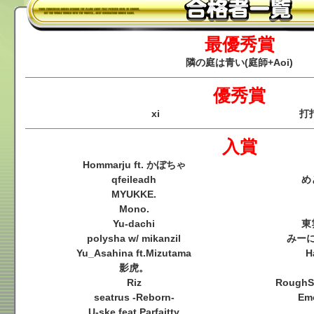
最優秀賞
隣の庭は青い(庭師+Aoi)
優秀賞
xi
打
入賞
Hommarju ft. かぼちゃ
qfeileadh
め
MYUKKE.
Mono.
Yu-dachi
東
polysha w/ mikanzil
みーに
Yu_Asahina ft.Mizutama
H
影虎。
Riz
RoughSk
seatrus -Reborn-
Em
U-ske feat.Parfaitty