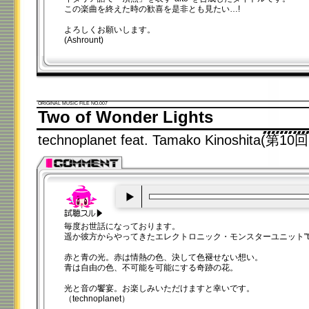
この楽曲を終えた時の歓喜を是非とも見たい…!
よろしくお願いします。
(Ashrount)
ORIGINAL MUSIC FILE NO.007
Two of Wonder Lights
technoplanet feat. Tamako Kinoshita
00:00
/
00:20
毎度お世話になっております。
遥か彼方からやってきたエレクトロニック・モンスターユニット"techn
赤と青の光。赤は情熱の色、決して色褪せない想い。
青は自由の色、不可能を可能にする奇跡の花。
光と音の饗宴。お楽しみいただけますと幸いです。
（technoplanet）