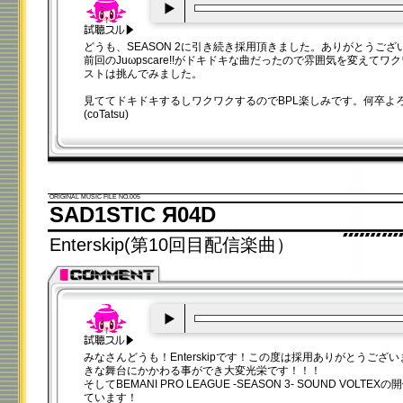
00:00
/
00:20
どうも、SEASON 2に引き続き採用頂きました。ありがとうござ
前回のJuωpscare!!がドキドキな曲だったので雰囲気を変えて
ストは挑んでみました。
見ててドキドキするしワクワクするのでBPL楽しみです。何卒よ
(coTatsu)
ORIGINAL MUSIC FILE NO.005
SAD1STIC Я04D
Enterskip(第10回目配信楽曲）
00:00
/
00:20
みなさんどうも！Enterskipです！この度は採用ありがとうござ
きな舞台にかかわる事ができ大変光栄です！！！
そしてBEMANI PRO LEAGUE -SEASON 3- SOUND VOL
ています！