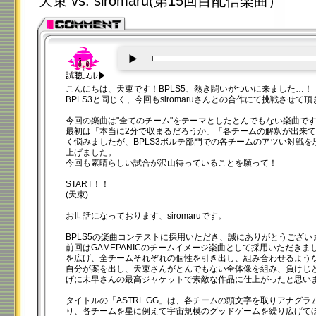
天束 vs. siromaru(第15回目配信楽曲）
00:00
/
00:20
こんにちは、天束です！BPLS5、熱き闘いがついに来ました…！
BPLS3と同じく、今回もsiromaruさんとの合作にて挑戦させて
今回の楽曲は"全てのチーム"をテーマとしたとんでもない楽曲で
最初は「本当に2分で収まるだろうか」「各チームの解釈が出来
く悩みましたが、BPLS3ボルテ部門での各チームのアツい対戦
上げました。
今回も素晴らしい試合が沢山待っていることを願って！
START！！
(天束)
お世話になっております、siromaruです。
BPLS5の楽曲コンテストに採用いただき、誠にありがとうござい
前回はGAMEPANICのチームイメージ楽曲として採用いただき
を広げ、全チームそれぞれの個性を引き出し、組み合わせるよう
自分が案を出し、天束さんがとんでもない全体像を組み、負けじ
げに未早さんの最高ジャケットで素敵な作品に仕上がったと思い
タイトルの「ASTRL GG」は、各チームの頭文字を取りアナグ
り、各チームを星に例えて宇宙規模のグッドゲームを繰り広げて