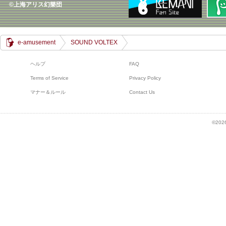
©上海アリス幻樂団
e-amusement
SOUND VOLTEX
ヘルプ
FAQ
Terms of Service
Privacy Policy
マナー＆ルール
Contact Us
©2026