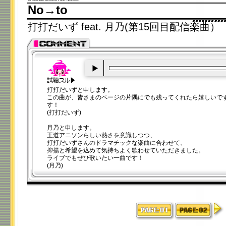
No→to
打打だいず feat. 月乃(第15回目配信楽曲）
00:00
/
00:20
打打だいずと申します。
この曲が、皆さまのページの片隅にでも残ってくれたら嬉しいで
す！
(打打だいず)
月乃と申します。
王道アニソンらしい熱さを意識しつつ、
打打だいずさんのドラマチックな楽曲に合わせて、
抑揚と希望を込めて気持ちよく歌わせていただきました。
ライブでもぜひ歌いたい一曲です！
(月乃)
>>
1
2