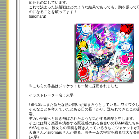
めたものにしています。
これで決まった決勝戦はどのような結果であっても、胸を張って
のになることを願ってます！
(siromaru)
※こちらの作品はジャケットも一緒に採用されました
イラストレーター名：未早
｢BPLS5…また新たな熱い闘いが始まろうとしている…ワクワク
そんなことを考えていたとある日の昼下がり。送られてきたこの
端、
デカい宇宙へと吹き飛ばされたような気がする未早と申します。
そこには輝く楽器を演奏する既視感のある色合いのTAMA猫たち
AMAちゃん。彼女らの演奏を聴き入っているうちにジャケットが
天束さんとsiromaruさんが贈る、各チームの宇宙を彩る壮大な
(未早)