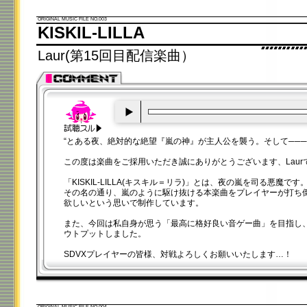
ORIGINAL MUSIC FILE NO.003
KISKIL-LILLA
Laur(第15回目配信楽曲）
00:00
/
00:20
“とある夜、絶対的な絶望『嵐の神』が主人公を襲う。そして────
この度は楽曲をご採用いただき誠にありがとうございます、Laur
「KISKIL-LILLA(キスキル＝リラ)」とは、夜の嵐を司る悪魔です
その名の通り、嵐のように駆け抜ける本楽曲をプレイヤーが打ち
欲しいという思いで制作しています。
また、今回は私自身が思う「最高に格好良い音ゲー曲」を目指し
ウトプットしました。
SDVXプレイヤーの皆様、対戦よろしくお願いいたします…！
ORIGINAL MUSIC FILE NO.004