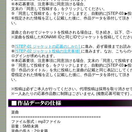
④本応募要項、注意事項に同意頂ける場合、
文末の「同意して投稿する」をクリックしてください。
⑤「同意して投稿する」をクリックしますと、自動的に[STEP-03 ▶
⑥指定された情報を正しく記載した後に、作品データを添付して頂き
い。
楽曲と合わせてジャケットを投稿される場合は、引き続き、以下、⑦
※楽曲を投稿したKONAMI IDと同じIDでジャケットを投稿してくださ
⑦
[STEP-01 ジャケットの応募のしかた]
に進み、必ず最後までお読み
⑧
[STEP-02 ジャケット投稿の注意事項]
に進みます。なお、こちらのペー
ログインが求められます。
⑨本応募要項、注意事項に同意頂ける場合、文末の「同意して投稿す
⑩「同意して投稿する」をクリックしますと、自動的に[STEP-03 ▶
⑪「作品のタイトル」を先に投稿した楽曲の記載と同じ表記にしてく
⑫指定された情報を正しく記載した後に、作品データを添付して頂き
い。
※投稿は必ずご本人が行ってください。代理投稿は採用を取り消させ
※一人あたりの応募作品数に制限はございません (複数応募可能です) 
楽曲
======================================
ファイル形式：mp3ファイル
容量：5MB未満
楽曲の長さ：2分未満