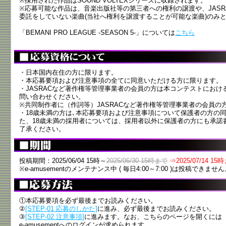
※採用された作品はSOUND VOLTEXシリーズに収録されます。
※応募可能な作品は、音楽出版社等の第三者への権利の譲渡や、JAS
委託をしていない楽曲(当社へ権利を譲渡することが可能な楽曲)のみ
「BEMANI PRO LEAGUE -SEASON 5-」については
こちら
・日本国内在住の方に限ります。
・本応募要項および注意事項の全てに同意いただける方に限ります。
・JASRACなど著作権等管理事業者の会員の方は本コンテストにお
問い合わせください。
※共同制作者に（作詞等）JASRACなど著作権等管理事業者の会員の
・18歳未満の方は､本応募要項および注意事項について保護者の方の
た、18歳未満の採用者については、採用者以外に保護者の方にも承諾
了承ください。
投稿期間：2025/06/04 15時～
2025/06/30 15時まで
⇒2025/07/14 15
※e-amusementのメンテナンス中 ( 毎日4:00～7:00 )は投稿できませ
①本応募要項を必ず最後までお読みください。
②
[STEP-01 応募のしかた]
に進み、必ず最後までお読みください。
③
[STEP-02 注意事項]
に進みます。なお、こちらのページを開くには
e-amusementへのログインが求められます。