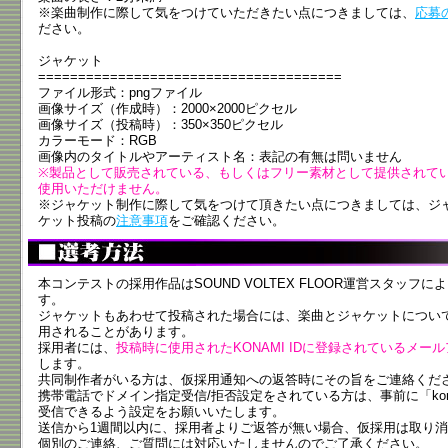
※楽曲制作に際して気をつけていただきたい点につきましては、
応募
ださい。
ジャケット
======================================
ファイル形式：pngファイル
画像サイズ（作成時）：2000×2000ピクセル
画像サイズ（投稿時）：350×350ピクセル
カラーモード：RGB
画像内のタイトルやアーティスト名：表記の有無は問いません
※製品として販売されている、もしくはフリー素材として提供されて
使用いただけません。
※ジャケット制作に際して気をつけて頂きたい点につきましては、ジ
ケット投稿の
注意事項
をご確認ください。
本コンテストの採用作品はSOUND VOLTEX FLOOR運営スタッ
す。
ジャケットもあわせて投稿された場合には、楽曲とジャケットについ
用されることがあります。
採用者には、
投稿時に使用されたKONAMI IDに登録されているメー
します。
共同制作者がいる方は、仮採用通知への返答時にその旨をご連絡くだ
携帯電話でドメイン指定受信/拒否設定をされている方は、事前に「kon
受信できるよう設定をお願いいたします。
送信から1週間以内に、採用者よりご返答が無い場合、仮採用は取り
個別のご連絡、ご質問には対応いたしませんのでご了承ください。