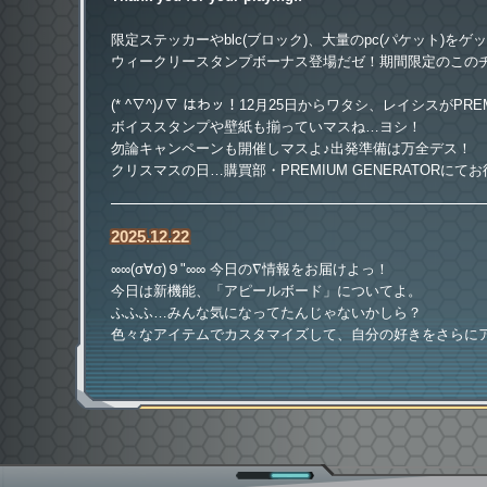
限定ステッカーやblc(ブロック)、大量のpc(パケット)をゲ
ウィークリースタンプボーナス登場だゼ！期間限定のこの
(* ^∇^)ﾉ∇ はわッ！12月25日からワタシ、レイシスがPRE
ボイススタンプや壁紙も揃っていマスね…ヨシ！
勿論キャンペーンも開催しマスよ♪出発準備は万全デス！
2025.12.22
∞∞(σ∀σ)９"∞∞ 今日の∇情報をお届けよっ！
今日は新機能、「アピールボード」についてよ。
ふふふ…みんな気になってたんじゃないかしら？
色々なアイテムでカスタマイズして、自分の好きをさらに
ε=△＜∇稼働時に収録される楽曲の追加情報だゼッ！
どの楽曲も激熱だなッ！プレーできる日が待ち遠しいぜー
△＜レベル値とVOLFORCEに関しての大切なお知らせだゼ