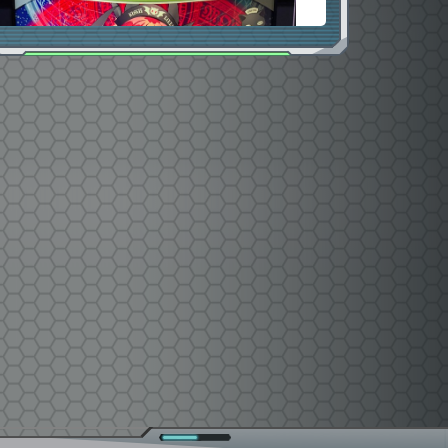
0
0
ﾈｯｻ