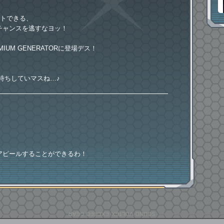
ットできる、
チャンスを逃すなヨッ！
MIUM GENERATORに登場デス！
アピールすることができるわ！
ッ！
！