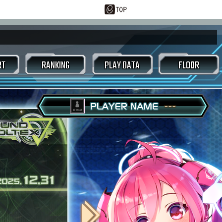
RT
RANKING
PLAY DATA
FLOOR
ースコアアタック
トラックセレクト画面
ルーム画面
東方アレンジ
好敵手
/CSVダウンロード
---
ジェネシスカード
スタマイズ
EXTRACK
LASTER
 / シングルバトル
ムジェネレーター
メガミックスバトル
ヤーレーダー
オプション