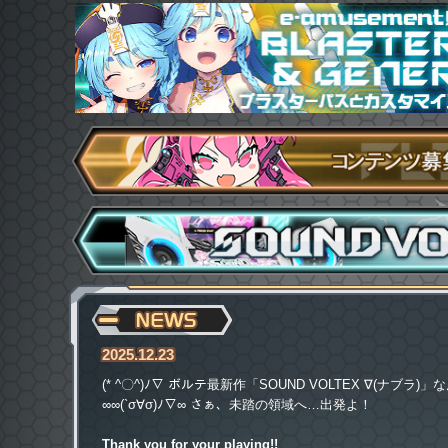
2025.12.23
(* ^〇^)ﾉ∇ ボルテ最新作「SOUND VOLTEX ∇(ナ
∞∞(`σ∀σ)ﾉ∇∞ さぁ、未踏の領域へ…出発よ！
Thank you for your playing!!