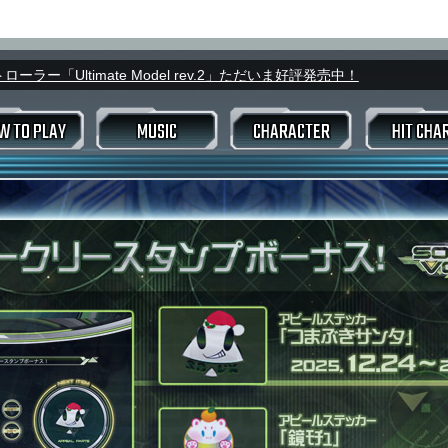
ラー「Ultimate Model rev.2」ただいま好評発売中！
W TO PLAY
MUSIC
CHARACTER
HIT CHA
スコアデータ
ウィークリ
ーム変更
キング
バトルランキング
進め方
モード選択画面
マイ
EXIT TUNES
楽曲データ
FLOOR
ライザー
トラックインプット
号変更
アピールカード
カ
B
アリーナバトル
ヴァルキリージェネレーター
プレミア
号変更
プレミアムタイム
RCE
ェネレーター
プレー
BLASTER PASS
TAMA猫アドベンチャー
odelの特徴