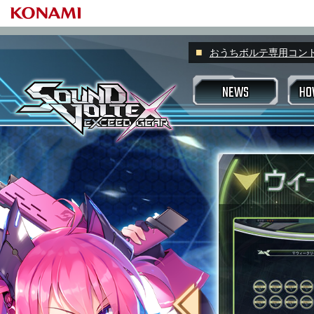
おうちボルテ専用コントロー
NEWS
HO
プレーヤーネ
スコアラン
ゲームの
プレーの基本
プロフィール
すべて
スキルアナライザー
スキルアナ
スキル称
マッチング
アピール称
アチーブメント
VOLFO
好敵手
ヴァルキリージ
楽曲検索機能
Valkyrie m
もっと楽しみたい場合