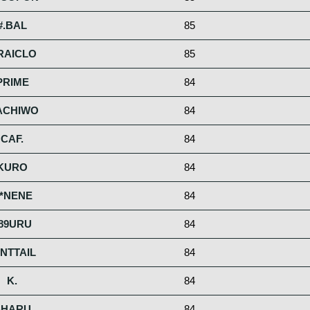
#.BAL
85
.RAICLO
85
PRIME
84
ACHIWO
84
CAF.
84
KURO
84
*NENE
84
89URU
84
INTTAIL
84
K.
84
SHARU
84