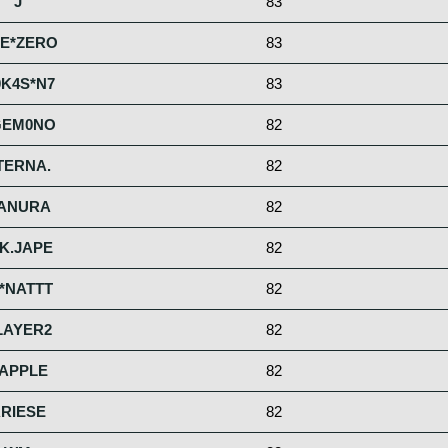
J
83
E*ZERO
83
K4S*N7
83
GEM0NO
82
TERNA.
82
ANURA
82
K.JAPE
82
*NATTT
82
LAYER2
82
APPLE
82
RIESE
82