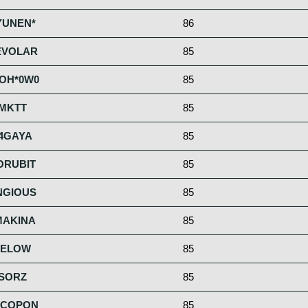
YUNEN*
86
EVOLAR
85
OH*0W0
85
MKTT
85
4GAYA
85
ORUBIT
85
NGIOUS
85
MAKINA
85
YELOW
85
SORZ
85
ECOPON
85