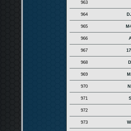
963
964
D
965
M4
966
967
1
968
D
969
M
970
N
971
972
973
W