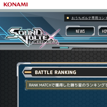
おうちボルテ専用コントロー
NEWS
HO
プレーヤーネ
スコアラン
ゲームの
プレーの基本
プロフィール
すべて
スキルアナライザー
スキルアナ
スキル称
マッチング
BATTLE RANKING
アピール称
アチーブメント
VOLFO
好敵手
ヴァルキリージ
楽曲検索機能
RANK MATCHで獲得した勝ち星のランキング
Valkyrie m
もっと楽しみたい場合