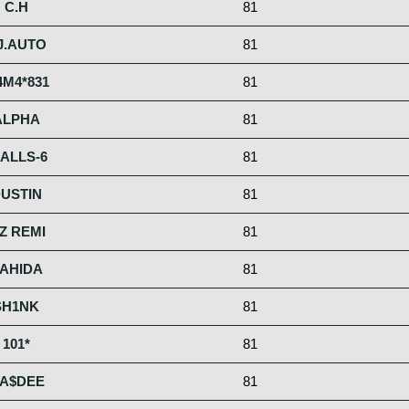
C.H
81
J.AUTO
81
M4*831
81
ALPHA
81
7ALLS-6
81
USTIN
81
Z REMI
81
AHIDA
81
SH1NK
81
101*
81
A$DEE
81