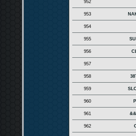
952
953
NA
954
955
SU
956
C
957
958
38
959
SL
960
961
&
962