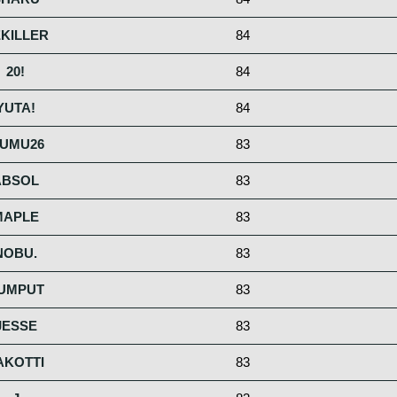
KILLER
84
20!
84
YUTA!
84
UMU26
83
ABSOL
83
MAPLE
83
NOBU.
83
UMPUT
83
JESSE
83
AKOTTI
83