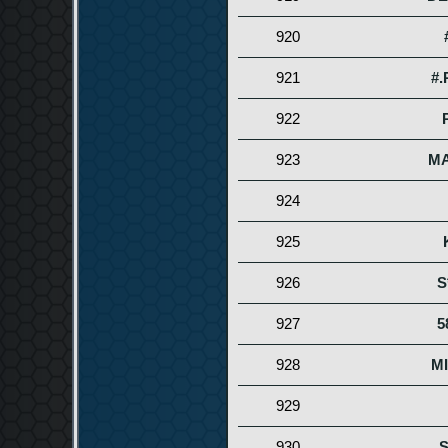
920
921
#
922
923
M
924
925
926
S
927
5
928
M
929
930