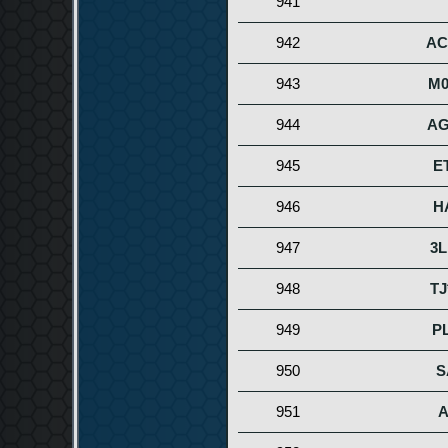
941
942
AC
943
M0
944
A
945
E
946
H
947
3L
948
TJ
949
P
950
S
951
A