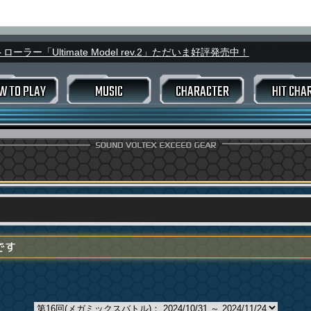
ラー「Ultimate Model rev.2」ただいま好評発売中！
W TO PLAY
MUSIC
CHARACTER
HIT CHA
スコアデータ
ウィークリ
ーム変更
キング
バトルランキング
進め方
モード選択画面
マイ
EXIT TUNES
楽曲データ
FLOOR
ライザー
トラックインプット
号変更
アピールカード
カ
B
アリーナバトル
ヴァルキリージェネレーター
プレミア
号変更
プレミアムタイム
RCE
ェネレーター
プレー
BLASTER PASS
です
TAMA猫アドベンチャー
odelの特徴