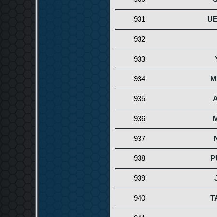
931
UE
932
933
934
M
935
936
937
938
P
939
940
T