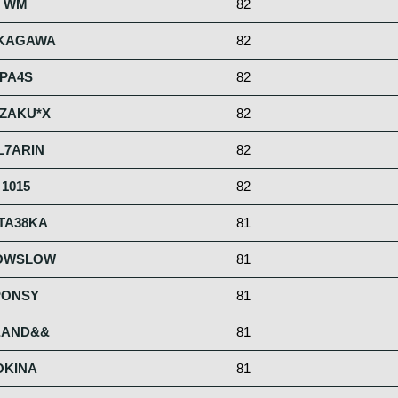
WM
82
KAGAWA
82
PA4S
82
ZAKU*X
82
L7ARIN
82
1015
82
TA38KA
81
OWSLOW
81
PONSY
81
&AND&&
81
OKINA
81