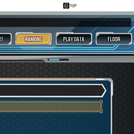
RT
RANKING
PLAY DATA
FLOOR
ースコアアタック
トラックセレクト画面
ルーム画面
東方アレンジ
好敵手
/CSVダウンロード
ジェネシスカード
スタマイズ
EXTRACK
LASTER
 / シングルバトル
ムジェネレーター
メガミックスバトル
ヤーレーダー
オプション