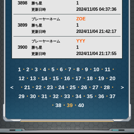
1
3898
勝ち星
2024/11/05 04:37:36
更新日時
ZOE
プレーヤーネーム
1
3899
勝ち星
2024/11/04 21:42:17
更新日時
YYY
プレーヤーネーム
1
3900
勝ち星
2024/11/04 21:17:55
更新日時
1
・
2
・
3
・
4
・
5
・
6
・
7
・
8
・
9
・
10
・
11
・
12
・
13
・
14
・
15
・
16
・
17
・
18
・
19
・
20
＜
・
21
・
22
・
23
・
24
・
25
・
26
・
27
・
28
・
＞
29
・
30
・
31
・
32
・
33
・
34
・
35
・
36
・
37
・
38
・39・
40