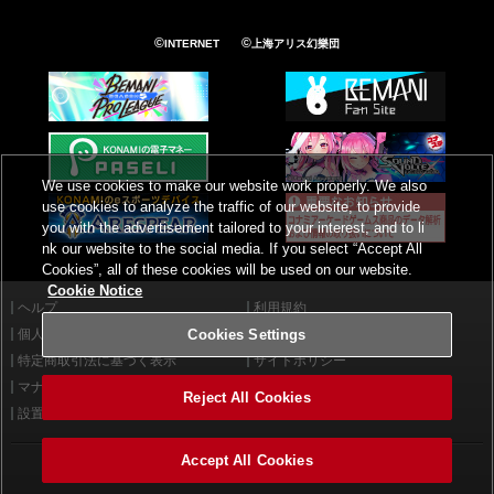
©
©
INTERNET
上海アリス幻樂団
We use cookies to make our website work properly. We also
use cookies to analyze the traffic of our website, to provide
you with the advertisement tailored to your interest, and to li
nk our website to the social media. If you select “Accept All
Cookies”, all of these cookies will be used on our website.
Cookie Notice
ヘルプ
利用規約
個人情報等保護方針
外部送信について
Cookies Settings
特定商取引法に基づく表示
サイトポリシー
マナー＆ルール
お問い合わせ
Reject All Cookies
設置店舗検索
Cookies Settings
Accept All Cookies
©2026 Konami Arcade Games