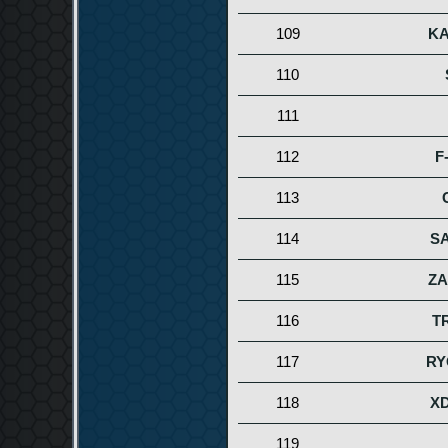
109
K
110
111
112
F
113
114
SA
115
ZA
116
T
117
RY
118
XD
119