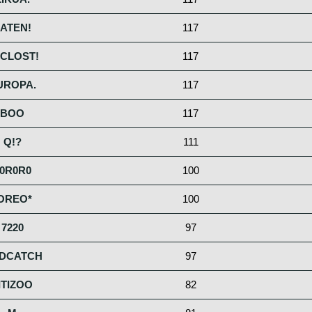
ATEN!
117
CLOST!
117
UROPA.
117
BOO
117
Q!?
111
0R0R0
100
OREO*
100
7220
97
DCATCH
97
ITIZOO
82