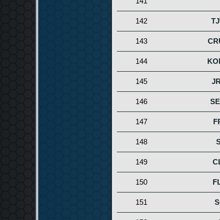
141
142
TJ
143
CR
144
KO
145
J
146
SE
147
F
148
149
C
150
F
151
S