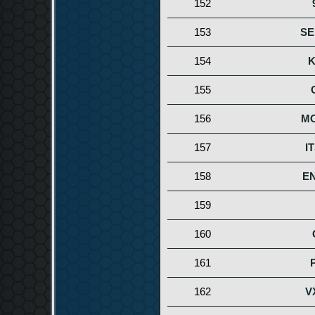
152
153
SE
154
K
155
156
MO
157
I
158
E
159
160
161
162
V