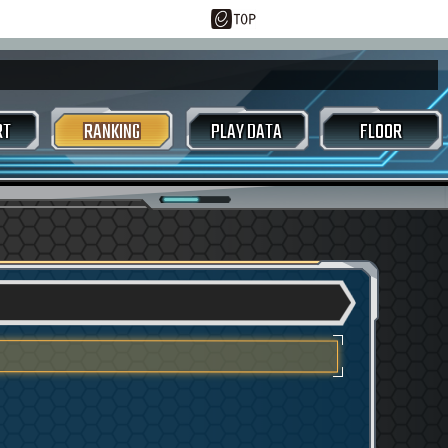
RT
RANKING
PLAY DATA
FLOOR
ースコアアタック
トラックセレクト画面
ルーム画面
東方アレンジ
好敵手
/CSVダウンロード
ジェネシスカード
スタマイズ
EXTRACK
LASTER
 / シングルバトル
ムジェネレーター
メガミックスバトル
ヤーレーダー
オプション