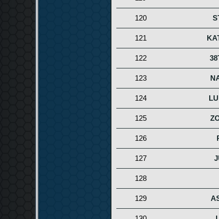
120
S
121
KA
122
38
123
N
124
LU
125
Z
126
127
J
128
129
A
130