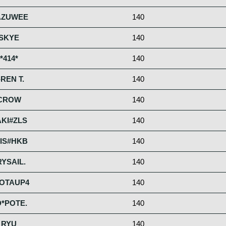
AZUWEE
140
SKYE
140
*414*
140
-REN T.
140
CROW
140
KI#ZLS
140
IS#HKB
140
RYSAIL.
140
OTAUP4
140
*POTE.
140
RYU
140