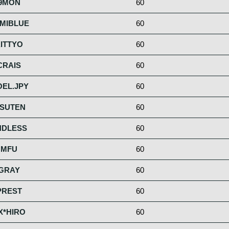
9MON
60
MIBLUE
60
ITTYO
60
CRAIS
60
EL.JPY
60
TSUTEN
60
NDLESS
60
MFU
60
GRAY
60
PREST
60
X*HIRO
60