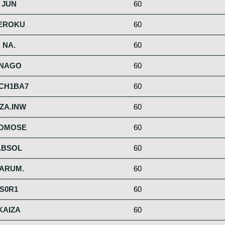
JUN
60
EROKU
60
NA.
60
INAGO
60
CH1BA7
60
7ZA.INW
60
OMOSE
60
ABSOL
60
ARUM.
60
S0R1
60
KAIZA
60