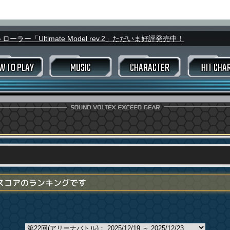
ラー「Ultimate Model rev.2」ただいま好評発売中！
W TO PLAY
MUSIC
CHARACTER
HIT CHA
スコアデータ
ウィークリ
ーム変更
キング
バトルランキング
進め方
モード選択画面
マイ
EXIT TUNES
楽曲データ
FLOOR
ライザー
トラックインプット
号変更
アピールカード
カ
B
アリーナバトル
ヴァルキリージェネレーター
プレミア
号変更
プレミアムタイム
RCE
ェネレーター
プレー
BLASTER PASS
ットスコアのランキングです
TAMA猫アドベンチャー
odelの特徴