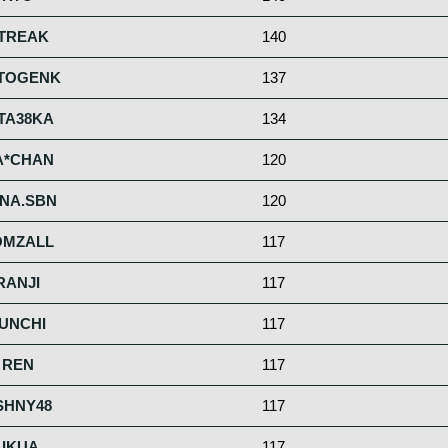
TREAK
140
TOGENK
137
TA38KA
134
A*CHAN
120
NA.SBN
120
OMZALL
117
RANJI
117
UNCHI
117
REN
117
SHNY48
117
LIKUA.
117