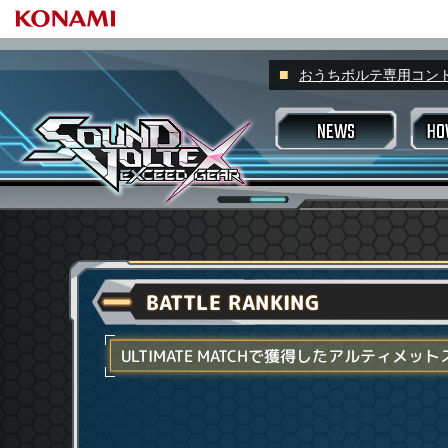
おうちボルテ専用コントロー
NEWS
HO
プレーヤーネ
スコアラン
ゲームの
プレーの基本
プロフィール
すべて
スキルアナライザー
スキルアナ
スキル称
マッチング
BATTLE RANKING
アピール称
アチーブメント
VOLFO
好敵手
ヴァルキリージ
楽曲検索機能
ULTIMATE MATCHで獲得したアルティメ
Valkyrie m
もっと楽しみたい場合