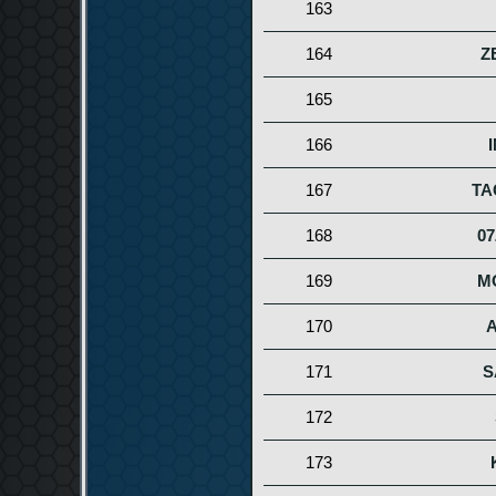
163
164
Z
165
166
167
TA
168
0
169
M
170
171
S
172
173