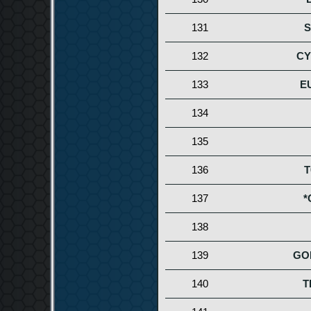
131
S
132
CY
133
E
134
135
136
T
137
*
138
139
GO
140
T