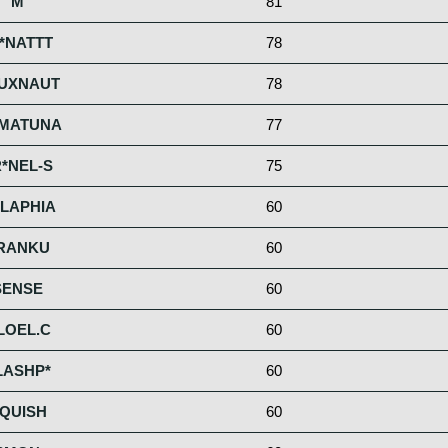
M
81
*NATTT
78
UXNAUT
78
MATUNA
77
R*NEL-S
75
LAPHIA
60
RANKU
60
SENSE
60
LOEL.C
60
LASHP*
60
QUISH
60