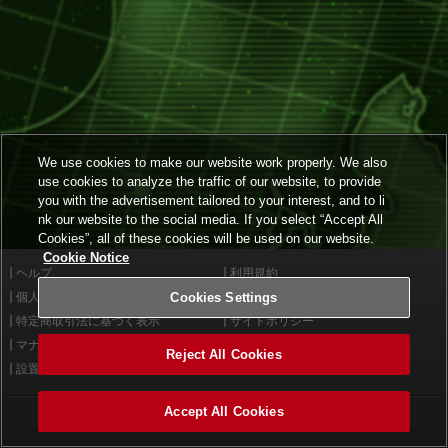
We use cookies to make our website work properly. We also
use cookies to analyze the traffic of our website, to provide
you with the advertisement tailored to your interest, and to li
nk our website to the social media. If you select “Accept All
Cookies”, all of these cookies will be used on our website.
Cookie Notice
ヘルプ
利用規約
個人情報等保護方針
Cookies Settings
外部送信について
特定商取引法に基づく表示
サイトポリシー
マナー＆ルール
お問い合わせ
Reject All Cookies
設置店舗検索
Cookies Settings
Accept All Cookies
©2026 Konami Arcade Games