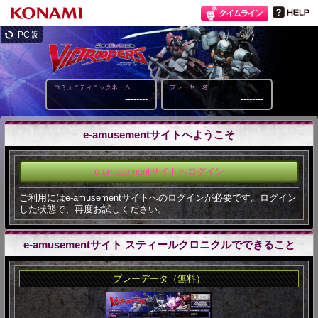
PC版
コミュニティニックネーム
プレーヤー名
--------
--------
--------
--------
e-amusementサイトへようこそ
e-amusementサイトへログイン
ご利用にはe-amusementサイトへのログインが必要です。ログイン
した状態で、再度お試しください。
e-amusementサイト スティールクロニクルでできること
プレーデータ（無料）