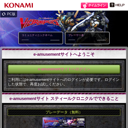
PC版
コミュニティニックネーム
プレーヤー名
--------
--------
--------
--------
e-amusementサイトへようこそ
e-amusementサイトへログイン
ご利用にはe-amusementサイトへのログインが必要です。ログイン
した状態で、再度お試しください。
e-amusementサイト スティールクロニクルでできること
プレーデータ（無料）