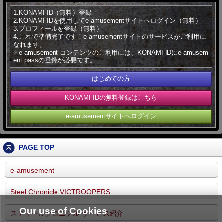
1.KONAMI ID（無料）登録
2.KONAMI IDを使用してe-amusementサイトへログイン（無料）
3.プロフィールを登録（無料）
4.これで準備完了です！e-amusementサイトのサービスがご利用に
なれます。
※e-amusement コンテンツのご利用には、KONAMI IDにe-amusem
ent passの登録が必要です。
はじめての方
KONAMI IDの無料登録はこちら
e-amusementサイトへログイン
PAGE TOP
e-amusement
Steel Chronicle VICTROOPERS
Our use of Cookies
スティールクロニクル サービス紹介