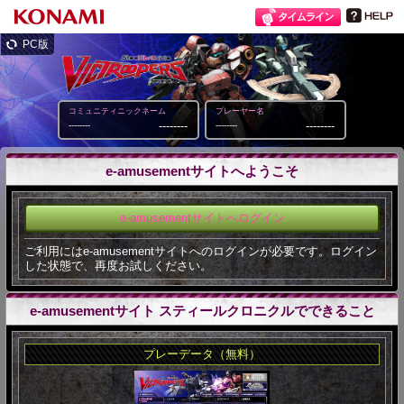
PC版
コミュニティニックネーム
プレーヤー名
--------
--------
--------
--------
e-amusementサイトへようこそ
e-amusementサイトへログイン
ご利用にはe-amusementサイトへのログインが必要です。ログイン
した状態で、再度お試しください。
e-amusementサイト スティールクロニクルでできること
プレーデータ（無料）