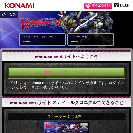
PC版
コミュニティニックネーム
プレーヤー名
--------
--------
--------
--------
e-amusementサイトへようこそ
e-amusementサイトへログイン
ご利用にはe-amusementサイトへのログインが必要です。ログイン
した状態で、再度お試しください。
e-amusementサイト スティールクロニクルでできること
プレーデータ（無料）