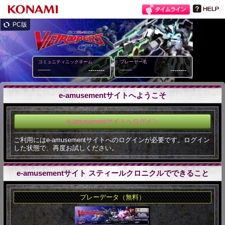
PC版
コミュニティニックネーム
プレーヤー名
--------
--------
--------
--------
e-amusementサイトへようこそ
e-amusementサイトへログイン
ご利用にはe-amusementサイトへのログインが必要です。ログイン
した状態で、再度お試しください。
e-amusementサイト スティールクロニクルでできること
プレーデータ（無料）