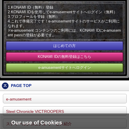
1.KONAMI ID（無料）登録
2.KONAMI IDを使用してe-amusementサイトへログイン（無料）
3.プロフィールを登録（無料）
4.これで準備完了です！e-amusementサイトのサービスがご利用に
なれます。
※e-amusement コンテンツのご利用には、KONAMI IDにe-amusem
ent passの登録が必要です。
はじめての方
KONAMI IDの無料登録はこちら
e-amusementサイトへログイン
PAGE TOP
e-amusement
Steel Chronicle VICTROOPERS
Our use of Cookies
スティールクロニクル サービス紹介